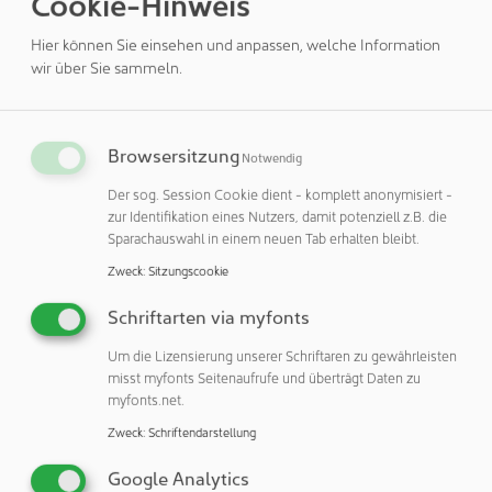
Cookie-Hinweis
Lebensdauer der Sauggreifer erheblich. Risse oder
Materialdegradation treten nicht auf, wodurch die
Hier können Sie einsehen und anpassen, welche Information
Betriebssicherheit gewährleistet wird.
wir über Sie sammeln.
Ohne kritische Zusatzstoffe
Schmalz verbessert den Nutzen für Anwender durch die
Browsersitzung
Notwendig
Materialzusammensetzung: Das Sauggreifermaterial HT1-
Der sog. Session Cookie dient - komplett anonymisiert -
ESD kommt dank NBR-ESD ohne externe Beschichtungen
zur Identifikation eines Nutzers, damit potenziell z.B. die
und Leitruß aus. Diese leitfähigen Zusatzstoffe können sich
Sparachauswahl in einem neuen Tab erhalten bleibt.
bei Abnutzung ablösen, den ESD-Schutz beeinträchtigen,
Zweck
:
Sitzungscookie
den Prozess kontaminieren und zu Ertragsverlusten
führen. Elektronikfertiger profitieren dank des neuen
Schriftarten via myfonts
Materials HT1-ESD von sauberen Oberflächen, die den
Um die Lizensierung unserer Schriftaren zu gewährleisten
Ausschuss deutlich reduzieren. Wartungs- und
misst myfonts Seitenaufrufe und überträgt Daten zu
Stillstandszeiten sinken, die Maschinenverfügbarkeit steigt.
myfonts.net.
Die Sauggreifer aus dem Material HT1-ESD eignen sich
Zweck
:
Schriftendarstellung
dank minimierter Abdrücke und maximiertem ESD-Schutz
Google Analytics
für unterschiedliche Anwendungen in der