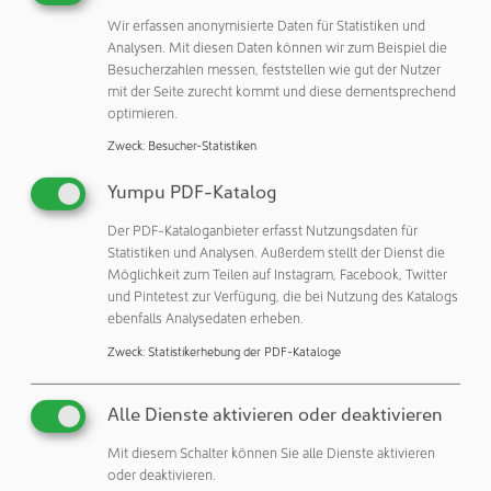
Elektronikfertigung: von Haushaltsgeräten über
Wir erfassen anonymisierte Daten für Statistiken und
Verbraucherelektronik bis zur Halbleiterherstellung und
Analysen. Mit diesen Daten können wir zum Beispiel die
Endmontage. Um allen Werkstücken gerecht zu werden,
Besucherzahlen messen, feststellen wie gut der Nutzer
mit der Seite zurecht kommt und diese dementsprechend
bietet Schmalz die Sauggreifer in unterschiedlichen
optimieren.
Bauformen an.
Zweck
:
Besucher-Statistiken
Yumpu PDF-Katalog
J. Schmalz GmbH
Der PDF-Kataloganbieter erfasst Nutzungsdaten für
72293 Glatten
Statistiken und Analysen. Außerdem stellt der Dienst die
Deutschland
Möglichkeit zum Teilen auf Instagram, Facebook, Twitter
und Pintetest zur Verfügung, die bei Nutzung des Katalogs
ebenfalls Analysedaten erheben.
Veröffentlichungen:
Zweck
:
Statistikerhebung der PDF-Kataloge
Weitere Veröffentlichungen dieses Unternehmens / Autors
Weitere Artikel zu diesen Rubriken:
Alle Dienste aktivieren oder deaktivieren
Produktion & Ablauf: Hebe- und Handhabungstechnik
Mit diesem Schalter können Sie alle Dienste aktivieren
Aktuelle Begriffe: Elektronik (Wafer, Halbleiter, Mikrochips,...)
oder deaktivieren.