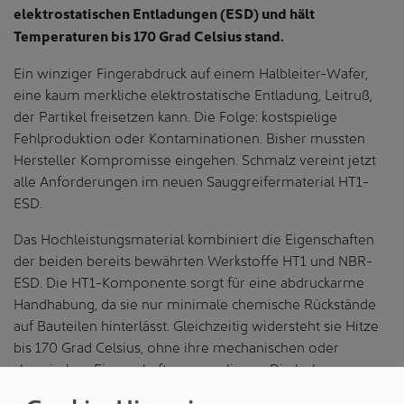
elektrostatischen Entladungen (ESD) und hält
Temperaturen bis 170 Grad Celsius stand.
Ein winziger Fingerabdruck auf einem Halbleiter-Wafer,
eine kaum merkliche elektrostatische Entladung, Leitruß,
der Partikel freisetzen kann. Die Folge: kostspielige
Fehlproduktion oder Kontaminationen. Bisher mussten
Hersteller Kompromisse eingehen. Schmalz vereint jetzt
alle Anforderungen im neuen Sauggreifermaterial HT1-
ESD.
Das Hochleistungsmaterial kombiniert die Eigenschaften
der beiden bereits bewährten Werkstoffe HT1 und NBR-
ESD. Die HT1-Komponente sorgt für eine abdruckarme
Handhabung, da sie nur minimale chemische Rückstände
auf Bauteilen hinterlässt. Gleichzeitig widersteht sie Hitze
bis 170 Grad Celsius, ohne ihre mechanischen oder
chemischen Eigenschaften zu verlieren. Die hohe
Ozonbeständigkeit und Verschleißfestigkeit verlängern die