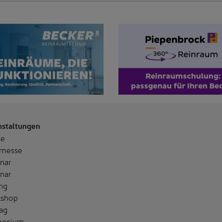
nstaltungen
se
messe
nar
nar
ng
shop
ag
posium