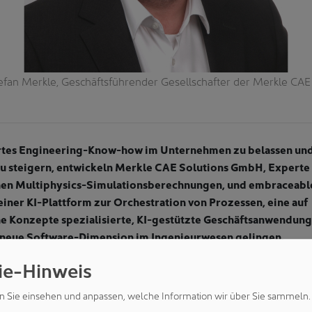
Stefan Merkle, Geschäftsführender Gesellschafter der Merkle CA
rtes Engineering-Know-how im Unternehmen zu belassen und 
zu steigern, entwickeln Merkle CAE Solutions GmbH, Experte 
hen Multiphysics-Simulationsberechnungen, und embraceabl
iner KI-Plattform zur Orchestration von Prozessen, eine auf
e Konzepte spezialisierte, KI-gestützte Geschäftsanwendun
neue Software-Dimension im Ingenieurwesen gelingen.
ie-Hinweis
ring ist personenabhängig. Nicht nur die fachliche Expertise,
issensschatz bezüglich bereits umgesetzter Projekte. Das soll 
n Sie einsehen und anpassen, welche Information wir über Sie sammeln.
ess-Technology bei Merkle CAE Solutions optimiert werden. D