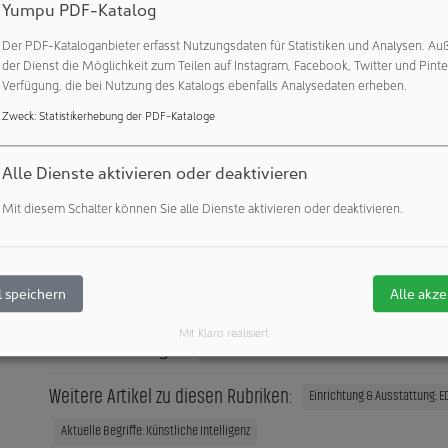
Yumpu PDF-Katalog
izieren. Dabei fließen keinerlei Daten für das Training von 
 Informationen bleiben vollständig in der Hoheit und der Kont
Der PDF-Kataloganbieter erfasst Nutzungsdaten für Statistiken und Analysen. Au
as Unternehmen beständig mit hochsensiblen wie vertraulichen
der Dienst die Möglichkeit zum Teilen auf Instagram, Facebook, Twitter und Pinte
tzung. Das System wird OnPremise betrieben. Es werden ledigl
Verfügung, die bei Nutzung des Katalogs ebenfalls Analysedaten erheben.
modelle verwendet. Die Lösung erfüllt damit höchste Ansprüche
Zweck
:
Statistikerhebung der PDF-Kataloge
ategische Flexibilität und bietet - ganz nebenbei - auch maxima
le Plattform haben wir eine Lösung geschaffen, wie moderne K
Alle Dienste aktivieren oder deaktivieren
ertvollem europäischen Industrie- und Engineering Know-Ho
Mit diesem Schalter können Sie alle Dienste aktivieren oder deaktivieren.
aus reale Produktivitäts-Steigerungen und Arbeits-Erleichteru
use für den Einsatz moderner KI-Technologie in der kompletten
g. Christian Gilcher, Geschäftsführender Gesellschafter embracea
 speichern
Alle akze
Mit Klaro realisiert
Veröffentlichungen:
Weitere Veröffentlichungen dieses Unternehmens 
Weitere Artikel zu diesen Rubriken:
Einrichtung & Ausstattung: E
Aktuelle Begriffe: Künstliche Intelligenz