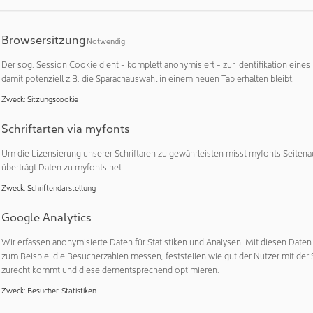
am mit dem Software-Entwickler embraceable Technology, Kais
Basis unterschiedlichster Parameter auf das Engineering-Wissen
 CAE Solutions zugreift.
Browsersitzung
Notwendig
ten Schritt administrative Aufgaben, wie das Angebots- und Auf
Der sog. Session Cookie dient - komplett anonymisiert - zur Identifikation eines
damit potenziell z.B. die Sparachauswahl in einem neuen Tab erhalten bleibt.
m würden auch Projekte und das Berichtswesen verschlankt, in
hnliche Aufgabenstellungen schnell auffindbar sind. Gängige 
Zweck
:
Sitzungscookie
ür das Ingenieurwesen nicht spezifisch genug. Ebenso decke
Schriftarten via myfonts
möglichen Fragestellungen und Parameter nicht ab. Künstliche I
gesessener Mitarbeiter, der alle bisherigen Projekte, deren Auf
Um die Lizensierung unserer Schriftaren zu gewährleisten misst myfonts Seitena
 die Verwaltung, im Gedächtnis und ohne lange Suchzeiten par
überträgt Daten zu myfonts.net.
Zweck
:
Schriftendarstellung
lligenz, die komplexe Engineering-Terminologie versteht und int
ozess-Effizienz und setzt Kapazitäten frei, die an anderer Stel
Google Analytics
 und dadurch massive Mehrwerte erzeugen. Wir werden das S
 und Funktionalitäten erweitern, um auf dieser Grundlage kün
Wir erfassen anonymisierte Daten für Statistiken und Analysen. Mit diesen Date
zum Beispiel die Besucherzahlen messen, feststellen wie gut der Nutzer mit der 
qualifizierten Ingenieure noch präziser und effektiver einzusetze
zurecht kommt und diese dementsprechend optimieren.
häftsführender Gesellschafter Merkle CAE Solutions.
Zweck
:
Besucher-Statistiken
 System arbeitet modell-agnostisch, kann also mit allen mögli