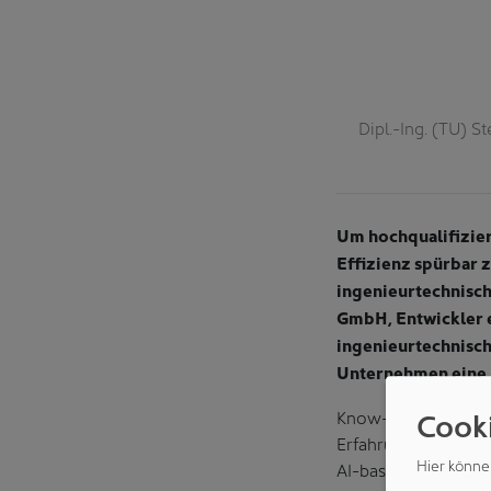
 innovativen Plattform-Konzept, bei dem
Dipl.-Ing. (TU) 
tware-Dienste gesteuert und überwacht
Um hochqualifizie
Effizienz spürbar 
ingenieurtechnisc
GmbH, Entwickler e
ingenieurtechnisch
Unternehmen eine 
Cook
Know-how im Enginee
Erfahrung und der W
Hier könne
AI-basierten Busin