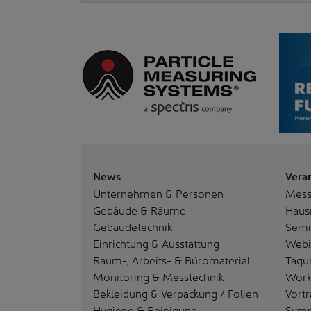
News
Vera
Unternehmen & Personen
Mes
Gebäude & Räume
Haus
Gebäudetechnik
Semi
Einrichtung & Ausstattung
Webi
Raum-, Arbeits- & Büromaterial
Tagu
Monitoring & Messtechnik
Work
Bekleidung & Verpackung / Folien
Vortr
Hygiene & Reinigung
Sym