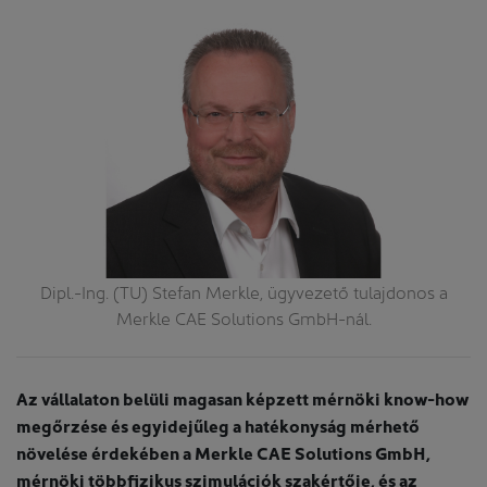
Dipl.-Ing. (TU) Stefan Merkle, ügyvezető tulajdonos a
t
Merkle CAE Solutions GmbH-nál.
.
Az vállalaton belüli magasan képzett mérnöki know-how
megőrzése és egyidejűleg a hatékonyság mérhető
növelése érdekében a Merkle CAE Solutions GmbH,
mérnöki többfizikus szimulációk szakértője, és az