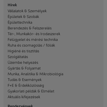
Hírek
Vállalatok & Személyek
Épületek & Szobák
Épülettechnika
Berendezés & Felszerelés
Tér-, Munkakör- és Irodaszerek
Felügyelet és mérési technika
Ruha és csomagolás / fóliák
Higiéné és tisztítás
Szolgáltatás
Üzembe helyezés
Gyártás & Folyamat
Munka, Analitika & Mikrobiológia
Tudás & Események
F+E & Érdekközösség
Gyakorlati példák & Elmélet
Aktuális kifejezések
Rendezvények