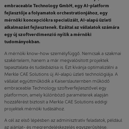
embraceable Technology GmbH, egy AI-platform
fejlesztője a folyamatok orchestrationjához, egy
mérnöki koncepciókra specializált, AI-alapú üzleti
alkalmazást fejlesztenek. Ezáltal az vállalatok számára
egy új szoftverdimenzió nyílik a mérnöki
tudományokban.
A mérnöki know-how személyfüggő. Nemcsak a szakmai
szakértelem, hanem a már megvalósított projektek
tapasztalata és tudásbázisa is. Ezt kívánja optimalizálni a
Merkle CAE Solutions új AI-alapú üzleti technológiája. A
vállalat együttműködik a Kaiserslauternben működő
embraceable Technology szoftverfejlesztővel egy
platformon, amely különböző paraméterek alapján
hozzáférést biztosít a Merkle CAE Solutions eddigi
projektek mérnöki tudásához.
A cél az első lépésben az adminisztratív feladatok, például
az ajánlat- és megrendeléskezelés egyszerűsítése.