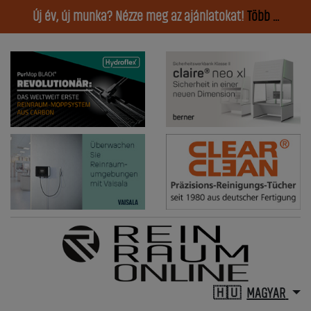
Új év, új munka? Nézze meg az ajánlatokat!
Több ...
MAGYAR