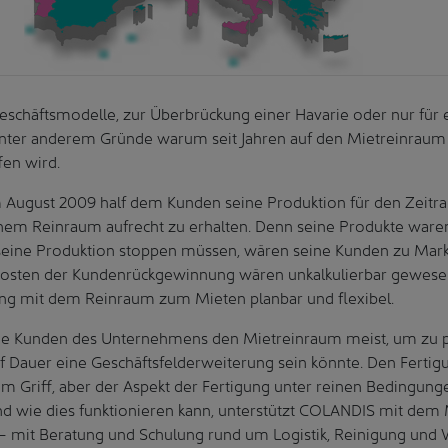
Geschäftsmodelle, zur Überbrückung einer Havarie oder nur für
 unter anderem Gründe warum seit Jahren auf den Mietreinrau
en wird.
im August 2009 half dem Kunden seine Produktion für den Zeitr
inem Reinraum aufrecht zu erhalten. Denn seine Produkte waren 
r seine Produktion stoppen müssen, wären seine Kunden zu Mark
osten der Kundenrückgewinnung wären unkalkulierbar gewesen
ng mit dem Reinraum zum Mieten planbar und flexibel.
die Kunden des Unternehmens den Mietreinraum meist, um zu p
uf Dauer eine Geschäftsfelderweiterung sein könnte. Den Ferti
im Griff, aber der Aspekt der Fertigung unter reinen Bedingung
und wie dies funktionieren kann, unterstützt COLANDIS mit dem
­– mit Beratung und Schulung rund um Logistik, Reinigung und V