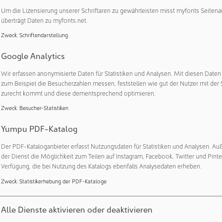
Um die Lizensierung unserer Schriftaren zu gewährleisten misst myfonts Seitena
konnte ihr System ebenfalls selbst für ungewöhnliche Einsät
überträgt Daten zu myfonts.net.
m beim Unternehmen errichtet und die Garage kurzerhand zu
Zweck
:
Schriftendarstellung
ehenden Reinräume waren für das Kundenprodukt zu klein, so 
größerung der Fläche notwendig war. Eingeschleust wurden G
Google Analytics
 3 t. Ein weiteres beträchtliches Bauteil von mehr als 3 t konn
Wir erfassen anonymisierte Daten für Statistiken und Analysen. Mit diesen Date
em Umbau des Systems gereinigt und für den Kunden aufbereit
zum Beispiel die Besucherzahlen messen, feststellen wie gut der Nutzer mit der 
zurecht kommt und diese dementsprechend optimieren.
ird überwiegend in technischen Bereichen eingesetzt. Für den
rund der Reinigungsanforderungen nur bedingt geeignet.
Zweck
:
Besucher-Statistiken
inerlei Einschränkungen. Ab einer Mindestdauer von einem Mona
Yumpu PDF-Katalog
nen beliebigen Zeitraum gemietet werden – ob 3 Monate oder 3
Der PDF-Kataloganbieter erfasst Nutzungsdaten für Statistiken und Analysen. Au
ssen.
der Dienst die Möglichkeit zum Teilen auf Instagram, Facebook, Twitter und Pinte
Verfügung, die bei Nutzung des Katalogs ebenfalls Analysedaten erheben.
rblick:
Zweck
:
Statistikerhebung der PDF-Kataloge
rn – Aufbauen – Einschalten – Nutzen
gen Preis statt investieren
Alle Dienste aktivieren oder deaktivieren
e Kosten