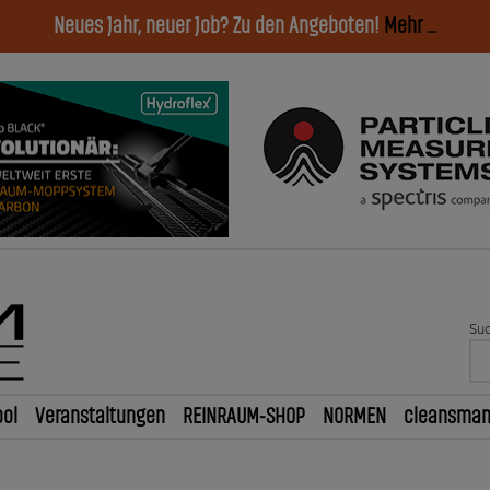
Neues Jahr, neuer Job? Zu den Angeboten!
Mehr ...
Suc
ol
Veranstaltungen
REINRAUM-SHOP
NORMEN
cleansma