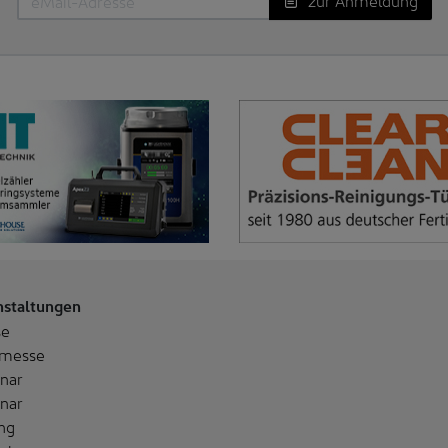
nstaltungen
se
messe
nar
nar
ng