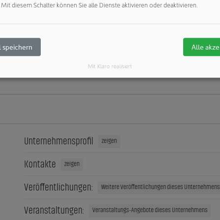
rkeit
Mit diesem Schalter können Sie alle Dienste aktivieren oder deaktivieren.
traum
einen kurzen Zeitraum eine reine Umgebung benötigt, kann ge
 speichern
Alle akze
gsgeschichte weiterschreiben. Weitere Informationen zum Prod
DIS.com.
Mit Klaro realisiert
Unternehmensprofil
zeigen
Kontakte
zeigen
Veröffentlichungen:
Weitere Veröffentlichungen dieses Unternehmens 
Veranstaltungen:
Veranstaltungs-Angebote dieses Unternehmens