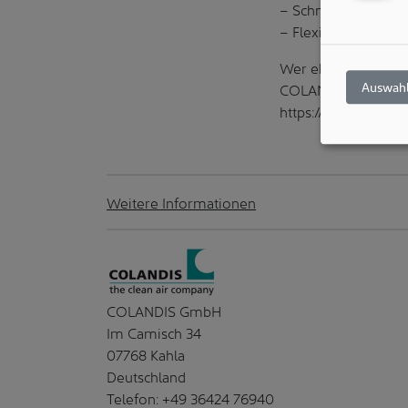
– Schnelle Verfügba
– Flexibler Mietzei
Wer ebenfalls für 
Auswahl
COLANDIS die Erfol
https://www.COLAN
Weitere Informationen
COLANDIS GmbH
Im Camisch 34
07768 Kahla
Deutschland
Telefon: +49 36424 76940