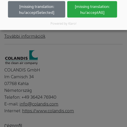
sikertörténetét. További információk a termékről a
[missing translation:
[missing translation:
https://www.COLANDIS.com címen találhatók.
hu/acceptSelected]
hu/acceptAll]
Powered by Klaro!
További információk
COLANDIS GmbH
Im Camisch 34
07768 Kahla
Németország
Telefon: +49 36424 76940
E-mail:
info@colandis.com
Internet:
https://www.colandis.com
Cégprofil