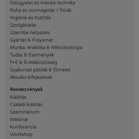
Felügyelet és mérési technika
Ruha és csomagolás / fóliák
Higiéné és tisztítás
Szolgáltatás
Üzembe helyezés
Gyártás & Folyamat
Munka, Analitika & Mikrobiológia
Tudás & Események
F+E & Érdekközösség
Gyakorlati példák & Elmélet
Aktuális kifejezések
Rendezvények
Kiállítás
Családi kiállítás
Szeminárium
Webinár
Konferencia
Workshop