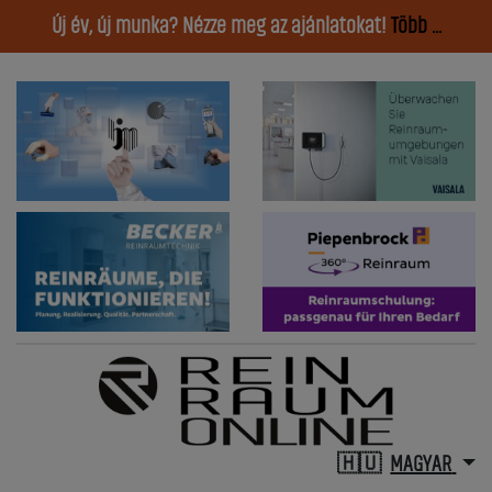
Új év, új munka? Nézze meg az ajánlatokat!
Több ...
MAGYAR