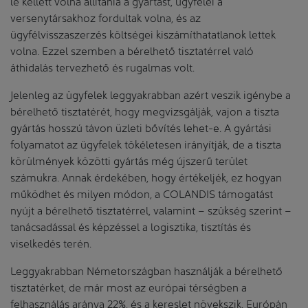
le kellett volna állítania a gyártást, ügyfelei a
versenytársakhoz fordultak volna, és az
ügyfélvisszaszerzés költségei kiszámíthatatlanok lettek
volna. Ezzel szemben a bérelhető tisztatérrel való
áthidalás tervezhető és rugalmas volt.
Jelenleg az ügyfelek leggyakrabban azért veszik igénybe a
bérelhető tisztatérét, hogy megvizsgálják, vajon a tiszta
gyártás hosszú távon üzleti bővítés lehet-e. A gyártási
folyamatot az ügyfelek tökéletesen irányítják, de a tiszta
körülmények közötti gyártás még újszerű terület
számukra. Annak érdekében, hogy értékeljék, ez hogyan
működhet és milyen módon, a COLANDIS támogatást
nyújt a bérelhető tisztatérrel, valamint – szükség szerint –
tanácsadással és képzéssel a logisztika, tisztítás és
viselkedés terén.
Leggyakrabban Németországban használják a bérelhető
tisztatérket, de már most az európai térségben a
felhasználás aránya 22%, és a kereslet növekszik. Európán