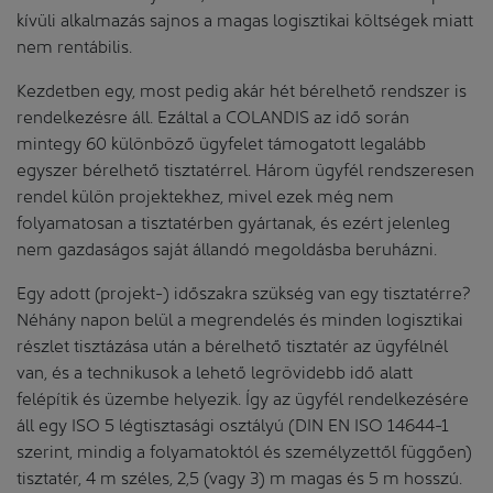
kívüli alkalmazás sajnos a magas logisztikai költségek miatt
nem rentábilis.
Kezdetben egy, most pedig akár hét bérelhető rendszer is
rendelkezésre áll. Ezáltal a COLANDIS az idő során
mintegy 60 különböző ügyfelet támogatott legalább
egyszer bérelhető tisztatérrel. Három ügyfél rendszeresen
rendel külön projektekhez, mivel ezek még nem
folyamatosan a tisztatérben gyártanak, és ezért jelenleg
nem gazdaságos saját állandó megoldásba beruházni.
Egy adott (projekt-) időszakra szükség van egy tisztatérre?
Néhány napon belül a megrendelés és minden logisztikai
részlet tisztázása után a bérelhető tisztatér az ügyfélnél
van, és a technikusok a lehető legrövidebb idő alatt
felépítik és üzembe helyezik. Így az ügyfél rendelkezésére
áll egy ISO 5 légtisztasági osztályú (DIN EN ISO 14644-1
szerint, mindig a folyamatoktól és személyzettől függően)
tisztatér, 4 m széles, 2,5 (vagy 3) m magas és 5 m hosszú.