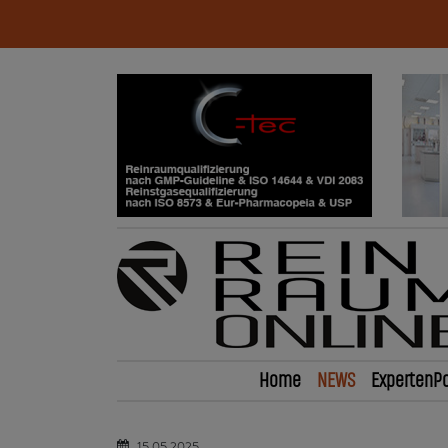
Home
NEWS
ExpertenPo
15.05.2025