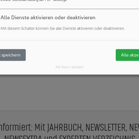
uktionswerk für Abgasreinigungssysteme bleiben in Blaubeuren
Alle Dienste aktivieren oder deaktivieren
Mit diesem Schalter können Sie alle Dienste aktivieren oder deaktivieren.
Veröffentlichungen:
Weitere Veröffentlichungen dieses Unternehmens 
Weitere Artikel zu diesen Rubriken:
Unternehmen & Personen: 
 speichern
Alle akze
Aktuelle Begriffe: Elektronik (Wafer, Halbleiter, Mikrochips,...)
Mit Klaro realisiert
nformiert: Mit JAHRBUCH, NEWSLETTER, N