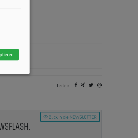
 in Baden-
/ Autors
Unternehmen
ptieren
Teilen:
Blick in die NEWSLETTER
EWSFLASH,