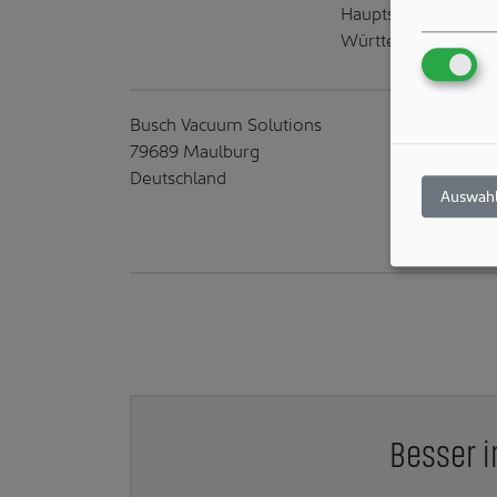
Hauptsitz und Prod
Württemberg.
Busch Vacuum Solutions
79689 Maulburg
Deutschland
Auswahl
Besser i