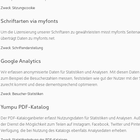
Co-CEO der Busch Group, erklärt: „Die Zusammenführung uns
r die Halbleiterindustrie unter unserer starken und etablierten 
Zweck
:
Sitzungscookie
ns optimiert unser Produktangebot weiter. Wir werden die Halb
Schriftarten via myfonts
 noch besser mit hochwertigen Komplettlösungen bedienen kö
ugung, sondern auch für damit verbundene kritische Anwendun
Um die Lizensierung unserer Schriftaren zu gewährleisten misst myfonts Seitena
 Kontaminationsmanagement. Dieser Schritt unterstreicht uns
überträgt Daten zu myfonts.net.
 der ganzen Welt einen herausragenden Mehrwert und Support 
Zweck
:
Schriftendarstellung
lio für den Halbleitermarkt
Google Analytics
herm clean solutions 2023 übernommen und dessen branchen
Wir erfassen anonymisierte Daten für Statistiken und Analysen. Mit diesen Date
g in sein Portfolio integriert. Die Produkte, die nun in die Marke
zum Beispiel die Besucherzahlen messen, feststellen wie gut der Nutzer mit der 
zurecht kommt und diese dementsprechend optimieren.
tsächlich in der Halbleiterindustrie zum Einsatz, aber beispie
S, LEDs, Solarzellen und Flachbildschirmen. Das Angebot umf
Zweck
:
Besucher-Statistiken
asreinigungssysteme als auch kundenspezifische individuelle 
Yumpu PDF-Katalog
Gesamtlösungen.
Der PDF-Kataloganbieter erfasst Nutzungsdaten für Statistiken und Analysen. Au
r von centrotherm clean solutions werden ihre Positionen und 
der Dienst die Möglichkeit zum Teilen auf Instagram, Facebook, Twitter und Pinte
itarbeiter als auch für die Kunden Stabilität gewährleistet und 
Verfügung, die bei Nutzung des Katalogs ebenfalls Analysedaten erheben.
rtise, nahtlosen Service und unterbrechungsfreie Verfügbarkeit 
Zweck
:
Statistikerhebung der PDF-Kataloge