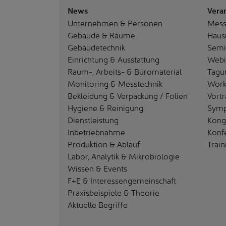
News
Vera
Unternehmen & Personen
Mes
Gebäude & Räume
Haus
Gebäudetechnik
Semi
Einrichtung & Ausstattung
Webi
Raum-, Arbeits- & Büromaterial
Tagu
Monitoring & Messtechnik
Work
Bekleidung & Verpackung / Folien
Vortr
Hygiene & Reinigung
Sym
Dienstleistung
Kong
Inbetriebnahme
Konf
Produktion & Ablauf
Train
Labor, Analytik & Mikrobiologie
Wissen & Events
F+E & Interessengemeinschaft
Praxisbeispiele & Theorie
Aktuelle Begriffe