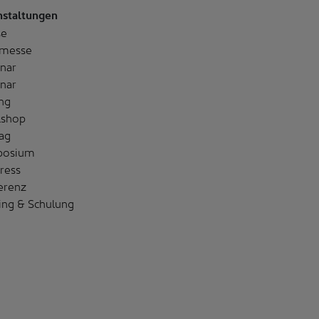
nstaltungen
se
messe
nar
nar
ng
shop
ag
posium
ress
erenz
ing & Schulung