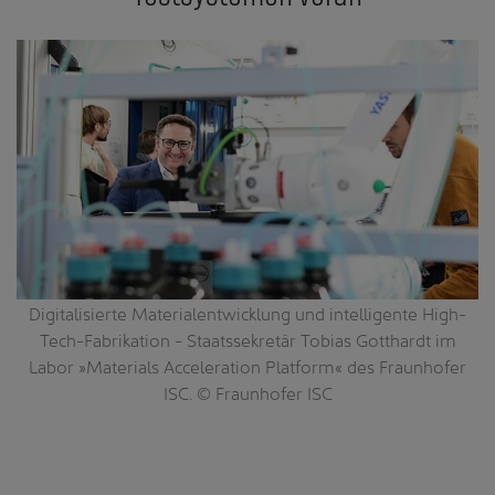
Digitalisierte Materialentwicklung und intelligente High-
e
Tech-Fabrikation - Staatssekretär Tobias Gotthardt im
s
Labor »Materials Acceleration Platform« des Fraunhofer
s
ISC. © Fraunhofer ISC
n,
ia