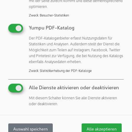
Wasserstofftechnologie sowie zu Digitalisierung und
mit der Seite zurecht kommt und diese dementsprechend
optimieren.
Raumfahrttechnologien.
Zweck
:
Besucher-Statistiken
Das Fraunhofer Forschungs- und Entwicklungszentrum
Elektromobilität Bayern des Fraunhofer ISC treibt als eines
Yumpu PDF-Katalog
der wichtigsten Batterieforschungszentren in Deutschland
Der PDF-Kataloganbieter erfasst Nutzungsdaten für
die Entwicklung neuer leistungsfähiger Batteriematerialien
Statistiken und Analysen. Außerdem stellt der Dienst die
gemeinsam mit der Industrie voran. Die Würzburger
Möglichkeit zum Teilen auf Instagram, Facebook, Twitter
Batterieexpertinnen und -experten bringen ihr Material-
und Pintetest zur Verfügung, die bei Nutzung des Katalogs
und Prozesswissen außerdem in die nachhaltigen
ebenfalls Analysedaten erheben.
Wiederverwendung und das ressourcenschonende,
Zweck
:
Statistikerhebung der PDF-Kataloge
sogenannte »direkte« – das heißt funktionserhaltende –
Recycling von Batterien sowie bei der Ausbildung von
Alle Dienste aktivieren oder deaktivieren
Fachkräften für die Batterieindustrie ein.
Mit diesem Schalter können Sie alle Dienste aktivieren
Die zweite Säule für eine CO2-freie Energieversorgung
oder deaktivieren.
sollen zukünftig Wasserstofftechnologien werden. Hierfür
stellt das Fraunhofer ISC in Zusammenarbeit mit der
Friedrich-Alexander-Universität Erlangen-Nürnberg eine
Auswahl speichern
Alle akzeptieren
neue Klasse sensorischer Partikel her, die einen sicheren