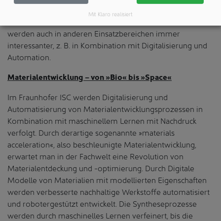
Umgang mit Wasserstoff ermöglichen und sich einfach
Mit Klaro realisiert
einsetzen lassen. Solche „kommunizierenden Materialien“
werden auch in anderen Einsatzbereichen immer
interessanter, z. B. in Kombination mit Digitalisierung und
Automation.
Materialentwicklung – von »Bio« bis »Space«
Im Fraunhofer ISC werden Digitalisierung und
Automatisierung von Materialentwicklungsprozessen in
Kombination mit maschinellem Lernen mit Nachdruck
verfolgt. Durch derartige sogenannte »materials
acceleration«, also beschleunigte Materialentwicklung,
erwartet man in der Fachwelt eine Revolution von
Materialentdeckung und -optimierung. Durch Digitale
Modelle von Materialien mit modellierten Eigenschaften
werden verbesserte nachhaltige Werkstoffe automatisiert
und robotergestützt entwickelt. Die Syntheseprozesse
werden durch maschinelles Lernen verfeinert, bis die