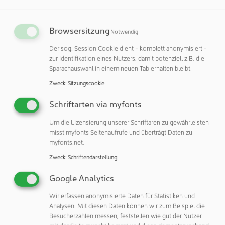
entwickelt werden, um zuverlässige und reproduzierbare
Testergebnisse zu erhalten.
Browsersitzung
Notwendig
Das Projekt »ORINTHERA« soll helfen, solche
Der sog. Session Cookie dient - komplett anonymisiert -
Studienvorschriften und Standards sowie die zugehörigen
zur Identifikation eines Nutzers, damit potenziell z.B. die
automatisierten Verfahren und die Materialien zu
Sparachauswahl in einem neuen Tab erhalten bleibt.
entwickeln, um Organoide effizient herstellen und
Zweck
:
Sitzungscookie
einsetzen zu können. So sollen sie z. B. für die
Arzneimittelindustrie besser nutzbar werden und die
Schriftarten via myfonts
Entwicklung und Bereitstellung neuer sicherer
Um die Lizensierung unserer Schriftaren zu gewährleisten
Medikamente beschleunigen.
misst myfonts Seitenaufrufe und überträgt Daten zu
myfonts.net.
Forschung für die Energiewende
Zweck
:
Schriftendarstellung
Weitere Schwerpunkte beim Besuch von Staatssekretär
Gotthardt in Würzburg waren die für den
Google Analytics
Wirtschaftsstandort Bayern nicht weniger wichtigen
Wir erfassen anonymisierte Daten für Statistiken und
Beiträge aus der Materialentwicklung des Fraunhofer ISC
Analysen. Mit diesen Daten können wir zum Beispiel die
zu den Energiewende-Themen Batterieforschung und
Besucherzahlen messen, feststellen wie gut der Nutzer