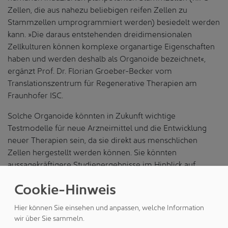
Zellen, die aus nahezu beliebigen reifen Zellen zu
Stammzellen umprogrammiert werden) besiedelt werden
kann. »Die daraus entstehenden dreidimensionalen
Zellkulturen können komplexe organartige Eigenschaften
haben und werden deshalb als Organoide bezeichnet«,
ergänzt Prof. Dr. Florian Groeber-Becker vom
Translationszentrum für Regenerative Therapien am
Fraunhofer ISC.
Solche Organoide könnten in Zukunft wichtige
Testmodelle für neue Arzneimittel und die Entwicklung
neuer Therapien sein, da sie direkt aus menschlichen
Zellen hergestellt werden können. Sie könnten
aussagekräftigere Studienergebnisse im Hinblick auf
Wirksamkeit oder Verträglichkeit beim Menschen liefern
Cookie-Hinweis
als Tierversuche. Damit dies möglich wird, ist es zwingend
notwendig, dass solche Organoide nach genau
Hier können Sie einsehen und anpassen, welche Information
festgelegten Verfahren hergestellt werden. Außerdem
wir über Sie sammeln.
müssen entsprechend standardisierte Testvorschriften