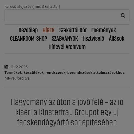
Keresőkifejezés (min. 3 karakter)
Kezdőlap
HÍREK
Szakértői Kör
Események
CLEANROOM-SHOP
SZABVÁNYOK
tisztviselő
Állások
Hírlevél Archívum
11.12.2025
Termékek, készülékek, rendszerek, berendezések alkalmazásokhoz
MI-vel fordítva
Hagyomány az úton a jövő felé – az io
kíséri a Klosterfrau Groupot egy új
fecskendőgyártó sor építésében