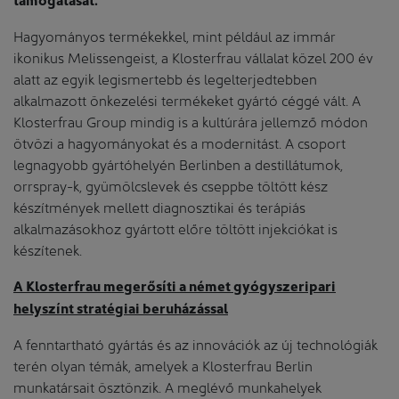
Hagyományos termékekkel, mint például az immár
ikonikus Melissengeist, a Klosterfrau vállalat közel 200 év
alatt az egyik legismertebb és legelterjedtebben
alkalmazott önkezelési termékeket gyártó céggé vált. A
Klosterfrau Group mindig is a kultúrára jellemző módon
ötvözi a hagyományokat és a modernitást. A csoport
legnagyobb gyártóhelyén Berlinben a destillátumok,
orrspray-k, gyümölcslevek és cseppbe töltött kész
készítmények mellett diagnosztikai és terápiás
alkalmazásokhoz gyártott előre töltött injekciókat is
készítenek.
A Klosterfrau megerősíti a német gyógyszeripari
helyszínt stratégiai beruházással
A fenntartható gyártás és az innovációk az új technológiák
terén olyan témák, amelyek a Klosterfrau Berlin
munkatársait ösztönzik. A meglévő munkahelyek