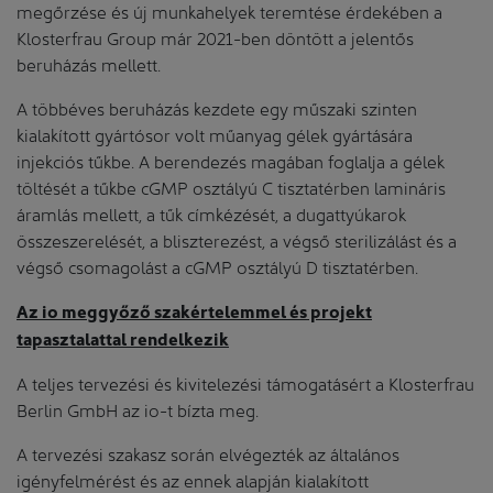
megőrzése és új munkahelyek teremtése érdekében a
Klosterfrau Group már 2021-ben döntött a jelentős
beruházás mellett.
A többéves beruházás kezdete egy műszaki szinten
kialakított gyártósor volt műanyag gélek gyártására
injekciós tűkbe. A berendezés magában foglalja a gélek
töltését a tűkbe cGMP osztályú C tisztatérben lamináris
áramlás mellett, a tűk címkézését, a dugattyúkarok
összeszerelését, a bliszterezést, a végső sterilizálást és a
végső csomagolást a cGMP osztályú D tisztatérben.
Az io meggyőző szakértelemmel és projekt
tapasztalattal rendelkezik
A teljes tervezési és kivitelezési támogatásért a Klosterfrau
Berlin GmbH az io-t bízta meg.
A tervezési szakasz során elvégezték az általános
igényfelmérést és az ennek alapján kialakított