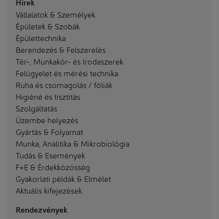
Hírek
Vállalatok & Személyek
Épületek & Szobák
Épülettechnika
Berendezés & Felszerelés
Tér-, Munkakör- és Irodaszerek
Felügyelet és mérési technika
Ruha és csomagolás / fóliák
Higiéné és tisztítás
Szolgáltatás
Üzembe helyezés
Gyártás & Folyamat
Munka, Analitika & Mikrobiológia
Tudás & Események
F+E & Érdekközösség
Gyakorlati példák & Elmélet
Aktuális kifejezések
Rendezvények