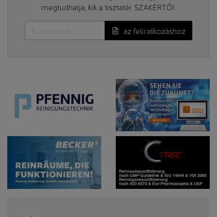
megtudhatja, kik a tisztatér SZAKÉRTŐI.
az feliratkozáshoz