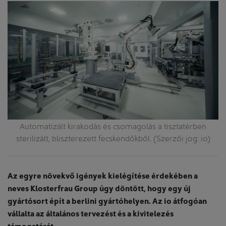
 a
Automatizált kirakodás és csomagolás a tisztatérben
o
i
sterilizált, bliszterezett fecskendőkből. (Szerzői jog: io)
Az egyre növekvő igények kielégítése érdekében a
neves Klosterfrau Group úgy döntött, hogy egy új
gyártósort épít a berlini gyártóhelyen. Az io átfogóan
vállalta az általános tervezést és a kivitelezés
támogatását.