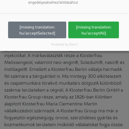
engedélyezéséhez/letiltásához.
A Klosterfrau-ról
A Klosterfrau Berlin GmbH egy gyógyszeripari vállalat,
amely Berlin-Marienfelde-ben található. Szigorú GMP
[missing translation:
[missing translation:
hu/acceptSelected]
hu/acceptAll]
irányelvek szerint (Good Manufacturing Practice) 45 000
négyzetméteren gyártják az orvosi cukorkákat, folyékony
Powered by Klaro!
gyógyszerformákat és sterilel egyszer használatos
injekciókat. A márkaválaszték része a Klosterfrau
Melissengeist, valamint neo-angin®, Soledum®, nasic® és
Instillagel®. Emellett a Klosterfrau Berlin vállalja harmadik
fél számára a bérgyártást is. Ma mintegy 300 elkötelezett
és csapatmunkára törekvő munkatárs dolgozik különböző
szakmai területeken a cégnél. A Klosterfrau Berlin GmbH a
Klosterfrau Group része, amely az 1826-ban Kölnben
alapított Klosterfrau Maria Clementine Martin
vállalkozásból származik. A Klosterfrau Group ma már a
fogyasztói egészségügy, orvosi, szerződéses gyártás és
kozmetikumok területein működő vállalatokat fogja össze.