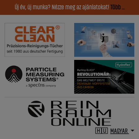
Új év, új munka? Nézze meg az ajánlatokat!
Több ...
MAGYAR