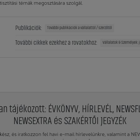
s tisztítási témák megosztására szolgál.
Publikációk:
További publikációk a vállalattól / szerzőtől
További cikkek ezekhez a rovatokhoz:
Vállalatok & Személyek: 
an tájékozott: ÉVKÖNYV, HÍRLEVÉL, NEWSF
NEWSEXTRA és SZAKÉRTŐI JEGYZÉK
ész, és iratkozzon fel havi e-mail hírlevelünkre, valamint a N