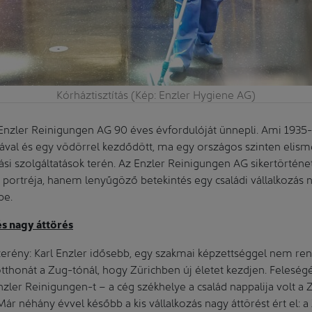
Kórháztisztítás (Kép: Enzler Hygiene AG)
Enzler Reinigungen AG 90 éves évfordulóját ünnepli. Ami 1935
trával és egy vödörrel kezdődött, ma egy országos szinten elis
ítási szolgáltatások terén. Az Enzler Reinigungen AG sikertörté
g portréja, hanem lenyűgöző betekintés egy családi vállalkozás
be.
s nagy áttörés
szerény: Karl Enzler idősebb, egy szakmai képzettséggel nem rend
tthonát a Zug-tónál, hogy Zürichben új életet kezdjen. Feleségé
nzler Reinigungen-t – a cég székhelye a család nappalija volt a Z
ár néhány évvel később a kis vállalkozás nagy áttörést ért el: 