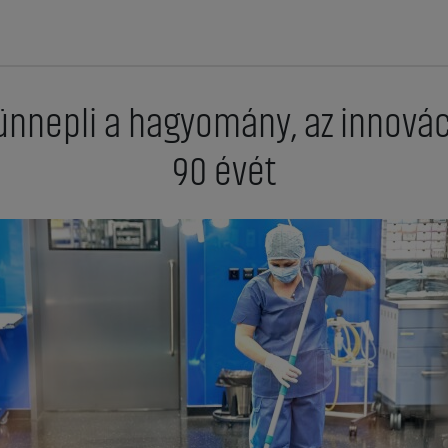
ünnepli a hagyomány, az innováci
90 évét