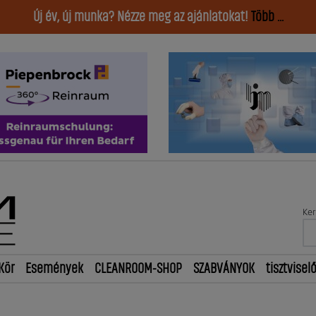
Új év, új munka? Nézze meg az ajánlatokat!
Több ...
Ker
Kör
Események
CLEANROOM-SHOP
SZABVÁNYOK
tisztvisel