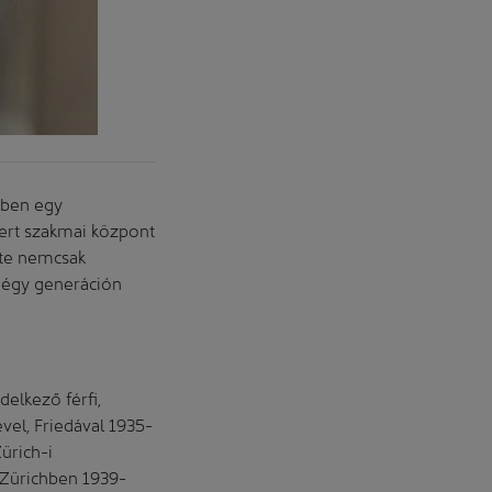
Kórháztiszt
-ben egy
mert szakmai központ
nete nemcsak
 négy generáción
elkező férfi,
vel, Friedával 1935-
ürich-i
a Zürichben 1939-