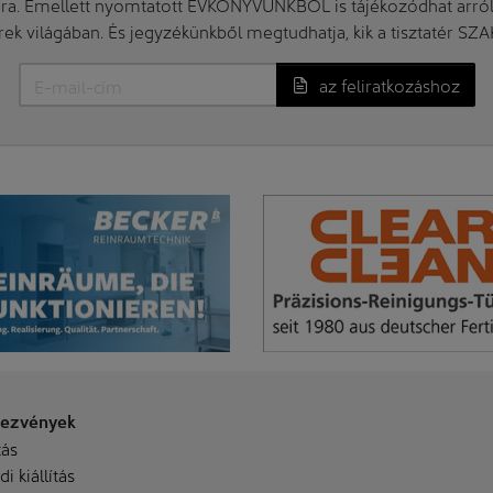
. Emellett nyomtatott ÉVKÖNYVÜNKBŐL is tájékozódhat arról, 
erek világában. És jegyzékünkből megtudhatja, kik a tisztatér SZ
az feliratkozáshoz
ezvények
tás
i kiállítás