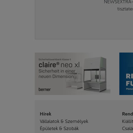
NEWSEXTRA-ra
tisztat
Hírek
Rend
Vállalatok & Személyek
Kiállí
Épületek & Szobák
Család