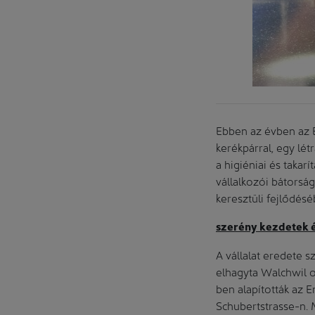
Hygiene AG)
Ebben az évben az 
kerékpárral, egy lé
a higiéniai és takar
vállalkozói bátorsá
keresztüli fejlődésé
szerény kezdetek é
A vállalat eredete 
elhagyta Walchwil o
ben alapították az E
Schubertstrasse-n. M