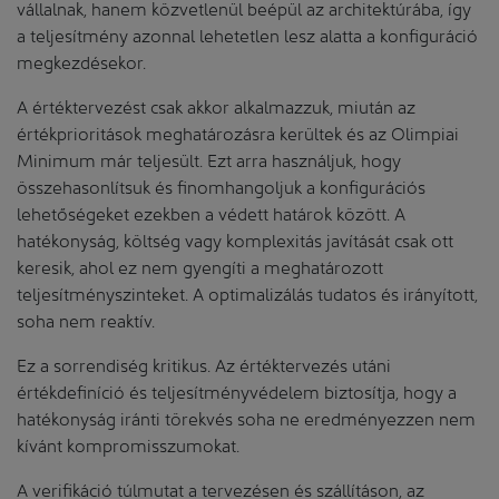
vállalnak, hanem közvetlenül beépül az architektúrába, így
a teljesítmény azonnal lehetetlen lesz alatta a konfiguráció
megkezdésekor.
A értéktervezést csak akkor alkalmazzuk, miután az
értékprioritások meghatározásra kerültek és az Olimpiai
Minimum már teljesült. Ezt arra használjuk, hogy
összehasonlítsuk és finomhangoljuk a konfigurációs
lehetőségeket ezekben a védett határok között. A
hatékonyság, költség vagy komplexitás javítását csak ott
keresik, ahol ez nem gyengíti a meghatározott
teljesítményszinteket. A optimalizálás tudatos és irányított,
soha nem reaktív.
Ez a sorrendiség kritikus. Az értéktervezés utáni
értékdefiníció és teljesítményvédelem biztosítja, hogy a
hatékonyság iránti törekvés soha ne eredményezzen nem
kívánt kompromisszumokat.
A verifikáció túlmutat a tervezésen és szállításon, az