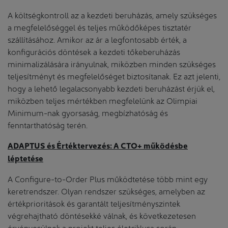
A költségkontroll az a kezdeti beruházás, amely szükséges
a megfelelőséggel és teljes működőképes tisztatér
szállításához. Amikor az ár a legfontosabb érték, a
konfigurációs döntések a kezdeti tőkeberuházás
minimalizálására irányulnak, miközben minden szükséges
teljesítményt és megfelelőséget biztosítanak. Ez azt jelenti,
hogy a lehető legalacsonyabb kezdeti beruházást érjük el,
miközben teljes mértékben megfelelünk az Olimpiai
Minimum-nak gyorsaság, megbízhatóság és
fenntarthatóság terén.
ADAPTUS és Értéktervezés: A CTO+ működésbe
léptetése
A Configure-to-Order Plus működtetése több mint egy
keretrendszer. Olyan rendszer szükséges, amelyben az
értékprioritások és garantált teljesítményszintek
végrehajtható döntésekké válnak, és következetesen
érvényesülnek a projekt teljes életciklusa során.