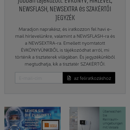
Jobban tájékozott: ÉVKÖNYV, HÍRLEVÉL,
NEWSFLASH, NEWSEXTRA és SZAKÉRTŐI
JEGYZÉK
Maradjon naprakész, és iratkozzon fel havi e-
mail hírlevelünkre, valamint a NEWSFLASH-ra és
a NEWSEXTRA-ra. Emellett nyomtatott
ÉVKÖNYVÜNKBŐL is tájékozódhat arról, mi
történik a tisztaterek világában. És jegyzékünkből
megtudhatja, kik a tisztatér SZAKÉRTŐI.
az feliratkozáshoz