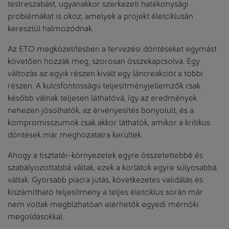
testreszabást, ugyanakkor szerkezeti hatékonysági
problémákat is okoz, amelyek a projekt életciklusán
keresztül halmozódnak.
Az ETO megközelítésben a tervezési döntéseket egymást
követően hozzák meg, szorosan összekapcsolva. Egy
változás az egyik részen kivált egy láncreakciót a többi
részen. A kulcsfontosságú teljesítményjellemzők csak
később válnak teljesen láthatóvá, így az eredmények
nehezen jósolhatók, az érvényesítés bonyolult, és a
kompromisszumok csak akkor láthatók, amikor a kritikus
döntések már meghozatalra kerültek.
Ahogy a tisztatér-környezetek egyre összetettebbé és
szabályozottabbá váltak, ezek a korlátok egyre súlyosabbá
váltak. Gyorsabb piacra jutás, következetes validálás és
kiszámítható teljesítmény a teljes életciklus során már
nem voltak megbízhatóan elérhetők egyedi mérnöki
megoldásokkal.