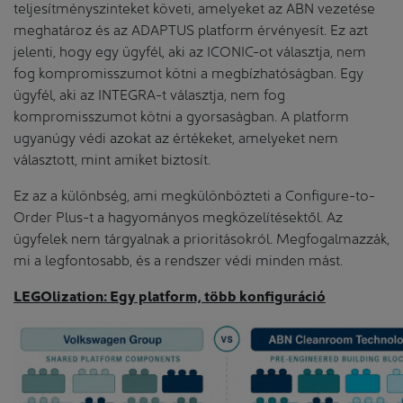
teljesítményszinteket követi, amelyeket az ABN vezetése
meghatároz és az ADAPTUS platform érvényesít. Ez azt
jelenti, hogy egy ügyfél, aki az ICONIC-ot választja, nem
fog kompromisszumot kötni a megbízhatóságban. Egy
ügyfél, aki az INTEGRA-t választja, nem fog
kompromisszumot kötni a gyorsaságban. A platform
ugyanúgy védi azokat az értékeket, amelyeket nem
választott, mint amiket biztosít.
Ez az a különbség, ami megkülönbözteti a Configure-to-
Order Plus-t a hagyományos megközelítésektől. Az
ügyfelek nem tárgyalnak a prioritásokról. Megfogalmazzák,
mi a legfontosabb, és a rendszer védi minden mást.
LEGOlization: Egy platform, több konfiguráció