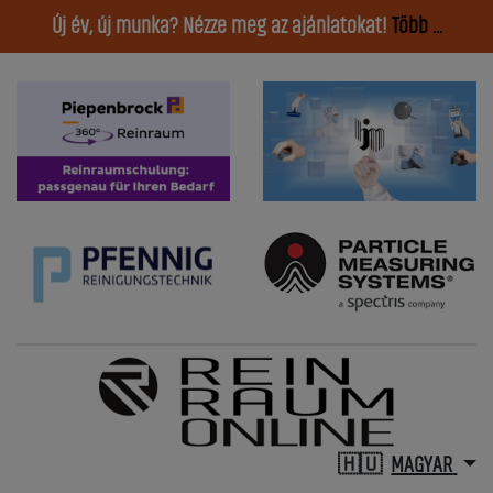
Új év, új munka? Nézze meg az ajánlatokat!
Több ...
MAGYAR