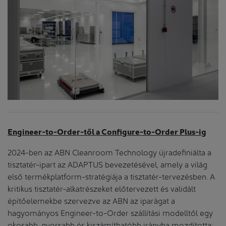
Engineer-to-Order-től a Configure-to-Order Plus-ig
2024-ben az ABN Cleanroom Technology újradefiniálta a
tisztatér-ipart az ADAPTUS bevezetésével, amely a világ
első termékplatform-stratégiája a tisztatér-tervezésben. A
kritikus tisztatér-alkatrészeket előtervezett és validált
építőelemekbe szervezve az ABN az iparágat a
hagyományos Engineer-to-Order szállítási modelltől egy
okosabb, gyorsabb és kiszámíthatóbb irányba mozdította: