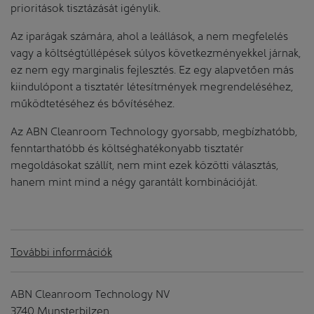
prioritások tisztázását igénylik.
Az iparágak számára, ahol a leállások, a nem megfelelés
vagy a költségtúllépések súlyos következményekkel járnak,
ez nem egy marginalis fejlesztés. Ez egy alapvetően más
kiindulópont a tisztatér létesítmények megrendeléséhez,
működtetéséhez és bővítéséhez.
Az ABN Cleanroom Technology gyorsabb, megbízhatóbb,
fenntarthatóbb és költséghatékonyabb tisztatér
megoldásokat szállít, nem mint ezek közötti választás,
hanem mint mind a négy garantált kombinációját.
További információk
ABN Cleanroom Technology NV
3740 Munsterbilzen