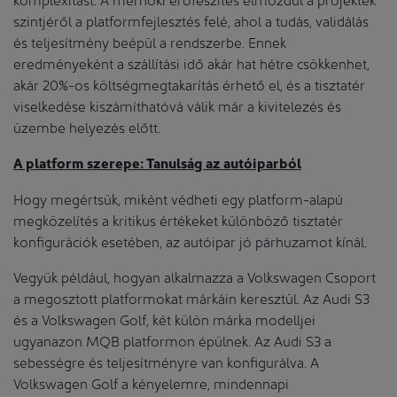
szintjéről a platformfejlesztés felé, ahol a tudás, validálás
és teljesítmény beépül a rendszerbe. Ennek
eredményeként a szállítási idő akár hat hétre csökkenhet,
akár 20%-os költségmegtakarítás érhető el, és a tisztatér
viselkedése kiszámíthatóvá válik már a kivitelezés és
üzembe helyezés előtt.
A platform szerepe: Tanulság az autóiparból
Hogy megértsük, miként védheti egy platform-alapú
megközelítés a kritikus értékeket különböző tisztatér
konfigurációk esetében, az autóipar jó párhuzamot kínál.
Vegyük például, hogyan alkalmazza a Volkswagen Csoport
a megosztott platformokat márkáin keresztül. Az Audi S3
és a Volkswagen Golf, két külön márka modelljei
ugyanazon MQB platformon épülnek. Az Audi S3 a
sebességre és teljesítményre van konfigurálva. A
Volkswagen Golf a kényelemre, mindennapi