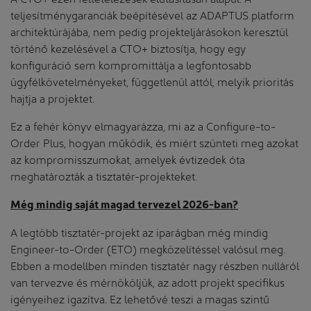
teljesítménygaranciák beépítésével az ADAPTUS platform
architektúrájába, nem pedig projekteljárásokon keresztül
történő kezelésével a CTO+ biztosítja, hogy egy
konfiguráció sem kompromittálja a legfontosabb
ügyfélkövetelményeket, függetlenül attól, melyik prioritás
hajtja a projektet.
Ez a fehér könyv elmagyarázza, mi az a Configure-to-
Order Plus, hogyan működik, és miért szünteti meg azokat
az kompromisszumokat, amelyek évtizedek óta
meghatározták a tisztatér-projekteket.
Még mindig saját magad tervezel 2026-ban?
A legtöbb tisztatér-projekt az iparágban még mindig
Engineer-to-Order (ETO) megközelítéssel valósul meg.
Ebben a modellben minden tisztatér nagy részben nulláról
van tervezve és mérnököljük, az adott projekt specifikus
igényeihez igazítva. Ez lehetővé teszi a magas szintű