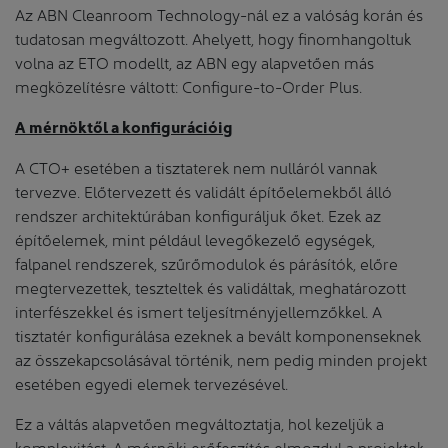
Az ABN Cleanroom Technology-nál ez a valóság korán és
tudatosan megváltozott. Ahelyett, hogy finomhangoltuk
volna az ETO modellt, az ABN egy alapvetően más
megközelítésre váltott: Configure-to-Order Plus.
A mérnöktől a konfigurációig
A CTO+ esetében a tisztaterek nem nulláról vannak
tervezve. Előtervezett és validált építőelemekből álló
rendszer architektúrában konfiguráljuk őket. Ezek az
építőelemek, mint például levegőkezelő egységek,
falpanel rendszerek, szűrőmodulok és párásítók, előre
megtervezettek, teszteltek és validáltak, meghatározott
interfészekkel és ismert teljesítményjellemzőkkel. A
tisztatér konfigurálása ezeknek a bevált komponenseknek
az összekapcsolásával történik, nem pedig minden projekt
esetében egyedi elemek tervezésével.
Ez a váltás alapvetően megváltoztatja, hol kezeljük a
komplexitást. A mérnöki erőfeszítés elmozdul a projektek