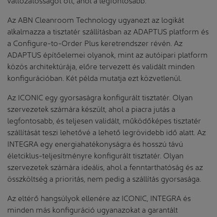
Az ABN Cleanroom Technology ugyanezt az logikát
alkalmazza a tisztatér szállításban az ADAPTUS platform és
a Configure-to-Order Plus keretrendszer révén. Az
ADAPTUS építőelemei olyanok, mint az autóipari platform
közös architektúrája, előre tervezett és validált minden
konfigurációban. Két példa mutatja ezt közvetlenül.
Az ICONIC egy gyorsaságra konfigurált tisztatér. Olyan
szervezetek számára készült, ahol a piacra jutás a
legfontosabb, és teljesen validált, működőképes tisztatér
szállítását teszi lehetővé a lehető legrövidebb idő alatt. Az
INTEGRA egy energiahatékonyságra és hosszú távú
életciklus-teljesítményre konfigurált tisztatér. Olyan
szervezetek számára ideális, ahol a fenntarthatóság és az
összköltség a prioritás, nem pedig a szállítás gyorsasága.
Az eltérő hangsúlyok ellenére az ICONIC, INTEGRA és
minden más konfiguráció ugyanazokat a garantált