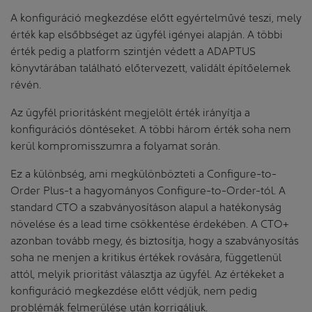
A konfiguráció megkezdése előtt egyértelművé teszi, mely
érték kap elsőbbséget az ügyfél igényei alapján. A többi
érték pedig a platform szintjén védett a ADAPTUS
könyvtárában található előtervezett, validált építőelemek
révén.
Az ügyfél prioritásként megjelölt érték irányítja a
konfigurációs döntéseket. A többi három érték soha nem
kerül kompromisszumra a folyamat során.
Ez a különbség, ami megkülönbözteti a Configure-to-
Order Plus-t a hagyományos Configure-to-Order-tól. A
standard CTO a szabványosításon alapul a hatékonyság
növelése és a lead time csökkentése érdekében. A CTO+
azonban tovább megy, és biztosítja, hogy a szabványosítás
soha ne menjen a kritikus értékek rovására, függetlenül
attól, melyik prioritást választja az ügyfél. Az értékeket a
konfiguráció megkezdése előtt védjük, nem pedig
problémák felmerülése után korrigáljuk.