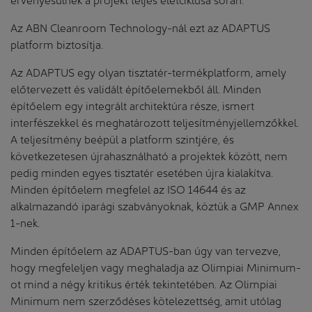
Az ABN Cleanroom Technology-nál ezt az ADAPTUS
platform biztosítja.
Az ADAPTUS egy olyan tisztatér-termékplatform, amely
előtervezett és validált építőelemekből áll. Minden
építőelem egy integrált architektúra része, ismert
interfészekkel és meghatározott teljesítményjellemzőkkel.
A teljesítmény beépül a platform szintjére, és
következetesen újrahasználható a projektek között, nem
pedig minden egyes tisztatér esetében újra kialakítva.
Minden építőelem megfelel az ISO 14644 és az
alkalmazandó iparági szabványoknak, köztük a GMP Annex
1-nek.
Minden építőelem az ADAPTUS-ban úgy van tervezve,
hogy megfeleljen vagy meghaladja az Olimpiai Minimum-
ot mind a négy kritikus érték tekintetében. Az Olimpiai
Minimum nem szerződéses kötelezettség, amit utólag