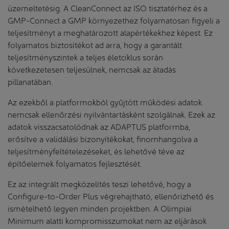
üzemeltetésig. A CleanConnect az ISO tisztatérhez és a
GMP-Connect a GMP környezethez folyamatosan figyeli a
teljesítményt a meghatározott alapértékekhez képest. Ez
folyamatos biztosítékot ad arra, hogy a garantált
teljesítményszintek a teljes életciklus során
következetesen teljesülnek, nemcsak az átadás
pillanatában.
Az ezekből a platformokból gyűjtött működési adatok
nemcsak ellenőrzési nyilvántartásként szolgálnak. Ezek az
adatok visszacsatolódnak az ADAPTUS platformba,
erősítve a validálási bizonyítékokat, finomhangolva a
teljesítményfeltételezéseket, és lehetővé téve az
építőelemek folyamatos fejlesztését.
Ez az integrált megközelítés teszi lehetővé, hogy a
Configure-to-Order Plus végrehajtható, ellenőrizhető és
ismételhető legyen minden projektben. A Olimpiai
Minimum alatti kompromisszumokat nem az eljárások