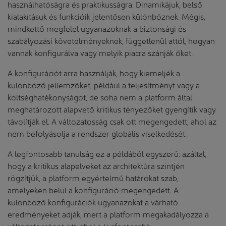
használhatóságra és praktikusságra. Dinamikájuk, belső
kialakításuk és funkcióik jelentősen különböznek. Mégis,
mindkettő megfelel ugyanazoknak a biztonsági és
szabályozási követelményeknek, függetlenül attól, hogyan
vannak konfigurálva vagy melyik piacra szánják őket.
A konfigurációt arra használják, hogy kiemeljék a
különböző jellemzőket, például a teljesítményt vagy a
költséghatékonyságot, de soha nem a platform által
meghatározott alapvető kritikus tényezőket gyengítik vagy
távolítják el. A változatosság csak ott megengedett, ahol az
nem befolyásolja a rendszer globális viselkedését.
A legfontosabb tanulság ez a példából egyszerű: azáltal,
hogy a kritikus alapelveket az architektúra szintjén
rögzítjük, a platform egyértelmű határokat szab,
amelyeken belül a konfiguráció megengedett. A
különböző konfigurációk ugyanazokat a várható
eredményeket adják, mert a platform megakadályozza a
változatosságot ott, ahol a legfontosabb.