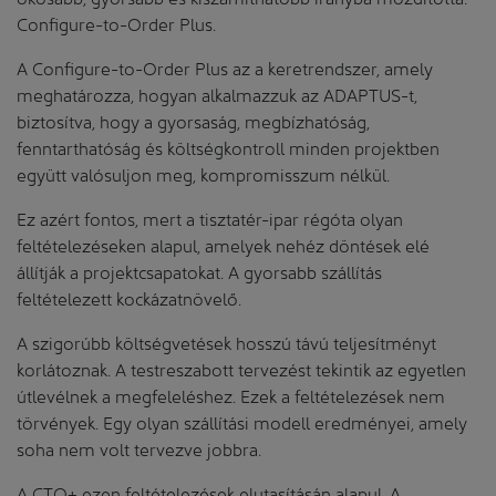
Configure-to-Order Plus.
A Configure-to-Order Plus az a keretrendszer, amely
meghatározza, hogyan alkalmazzuk az ADAPTUS-t,
biztosítva, hogy a gyorsaság, megbízhatóság,
fenntarthatóság és költségkontroll minden projektben
együtt valósuljon meg, kompromisszum nélkül.
Ez azért fontos, mert a tisztatér-ipar régóta olyan
feltételezéseken alapul, amelyek nehéz döntések elé
állítják a projektcsapatokat. A gyorsabb szállítás
feltételezett kockázatnövelő.
A szigorúbb költségvetések hosszú távú teljesítményt
korlátoznak. A testreszabott tervezést tekintik az egyetlen
útlevélnek a megfeleléshez. Ezek a feltételezések nem
törvények. Egy olyan szállítási modell eredményei, amely
soha nem volt tervezve jobbra.
A CTO+ ezen feltételezések elutasításán alapul. A