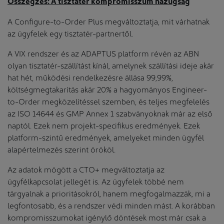
Összegzés: A tisztatér kompromisszum hazugság
A Configure-to-Order Plus megváltoztatja, mit várhatnak
az ügyfelek egy tisztatér-partnertől.
A VIX rendszer és az ADAPTUS platform révén az ABN
olyan tisztatér-szállítást kínál, amelynek szállítási ideje akár
hat hét, működési rendelkezésre állása 99,99%,
költségmegtakarítás akár 20% a hagyományos Engineer-
to-Order megközelítéssel szemben, és teljes megfelelés
az ISO 14644 és GMP Annex 1 szabványoknak már az első
naptól. Ezek nem projekt-specifikus eredmények. Ezek
platform-szintű eredmények, amelyeket minden ügyfél
alapértelmezés szerint örököl.
Az adatok mögött a CTO+ megváltoztatja az
ügyfélkapcsolat jellegét is. Az ügyfelek többé nem
tárgyalnak a prioritásokról, hanem megfogalmazzák, mi a
legfontosabb, és a rendszer védi minden mást. A korábban
kompromisszumokat igénylő döntések most már csak a