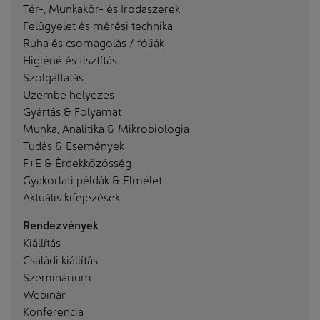
Tér-, Munkakör- és Irodaszerek
Felügyelet és mérési technika
Ruha és csomagolás / fóliák
Higiéné és tisztítás
Szolgáltatás
Üzembe helyezés
Gyártás & Folyamat
Munka, Analitika & Mikrobiológia
Tudás & Események
F+E & Érdekközösség
Gyakorlati példák & Elmélet
Aktuális kifejezések
Rendezvények
Kiállítás
Családi kiállítás
Szeminárium
Webinár
Konferencia