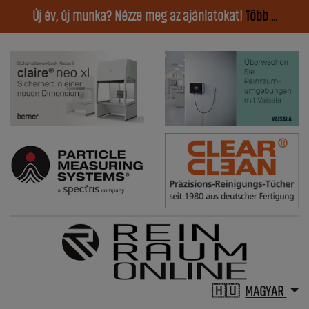
Új év, új munka? Nézze meg az ajánlatokat!
Több ...
MAGYAR