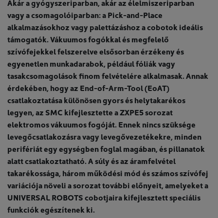
Akár a gyógyszeriparban, akár az élelmiszeriparban
vagy a csomagolóiparban: a Pick-and-Place
alkalmazásokhoz vagy palettázáshoz a cobotok ideális
támogatók. Vákuumos fogókkal és megfelelő
szívófejekkel felszerelve elsősorban érzékeny és
egyenetlen munkadarabok, például fóliák vagy
tasakcsomagolások finom felvételére alkalmasak. Annak
érdekében, hogy az End-of-Arm-Tool (EoAT)
csatlakoztatása különösen gyors és helytakarékos
legyen, az SMC kifejlesztette a ZXPE5 sorozat
elektromos vákuumos fogóját. Ennek nincs szüksége
levegőcsatlakozásra vagy levegővezetékekre, minden
perifériát egy egységben foglal magában, és pillanatok
alatt csatlakoztatható. A súly és az áramfelvétel
takarékossága, három működési mód és számos szívófej
variációja növeli a sorozat további előnyeit, amelyeket a
UNIVERSAL ROBOTS cobotjaira kifejlesztett speciális
funkciók egészítenek ki.