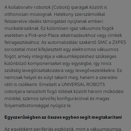
A kollaboratív robotok (Cobots) iparágak között is
otthonosan mozognak. Hatékony szerszámokkal
felszerelve ideális támogatást nyújtanak emberi
munkatársaiknak. Ez különösen igaz vákuumos fogók
esetében a Pick-and-Place alkalmazásokhoz vagy címkék
felragasztásához. Az automatizálási szakértő SMC a ZXPE5
sorozattal most kifejlesztett egy elektromos vákuumos
fogót, amely integrálja a vákuumképzéshez szükséges
különböző komponenseket egy egységbe, így nincs
szükség levegőcsatlakozásra vagy levegővezetékekre. Ez
nemcsak helyet és súlyt takarít meg, hanem a szerelési
időt is csökkenti. Emellett a UNIVERSAL ROBOTS
cobotjaira tanúsított fogó többek között három működési
móddal, számos szívófej konfigurációval és magas
folyamatbiztonsággal nyűgöz le.
Egyszerűségben az összes egyben segít megtakarítani
Az egyébként perifériás eszközök, mint a vákuumpumpa,