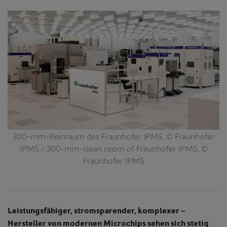
F
300-mm-Reinraum des Fraunhofer IPMS. © Fraunhofer
er
IPMS / 300-mm-clean room of Fraunhofer IPMS. ©
Z
nd
Fraunhofer IPMS
 ©
Leistungsfähiger, stromsparender, komplexer –
Hersteller von modernen Microchips sehen sich stetig