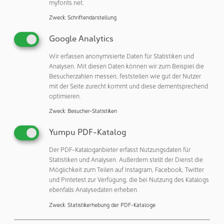
myfonts.net.
Industriepartnern
Zweck
:
Schriftendarstellung
In den vergangenen zehn Jahre konnten die Projektpartner
über 12.000 Prozessstarts verzeichnen. »Die entwickelten
Google Analytics
Chemiepakete und Produkte können unmittelbar in den
Wir erfassen anonymisierte Daten für Statistiken und
industriellen Prozessen unserer Kunden angewendet
Analysen. Mit diesen Daten können wir zum Beispiel die
werden«, sagt Dr. Benjamin Lilienthal-Uhlig, Leiter des
Besucherzahlen messen, feststellen wie gut der Nutzer
Geschäftsfeldes Next Generation Computing am
mit der Seite zurecht kommt und diese dementsprechend
optimieren.
Fraunhofer IPMS. Sie dienen beispielweise der Fertigung
von Verdrahtungsstrukturen in miniaturisierten
Zweck
:
Besucher-Statistiken
Schaltungen für Dual Damascene Technologien. Weiterhin
Yumpu PDF-Katalog
sind die Produkte bei der Herstellung von Interposern,
Chiplets und 3D-Packages für Umverdrahtungsstrukturen
Der PDF-Kataloganbieter erfasst Nutzungsdaten für
(Pillar, RDL, TSV) von Bedeutung oder bilden die
Statistiken und Analysen. Außerdem stellt der Dienst die
Metalllagen beim Wafer-to-Wafer-Hybridbonden.
Möglichkeit zum Teilen auf Instagram, Facebook, Twitter
und Pintetest zur Verfügung, die bei Nutzung des Katalogs
Im Juni 2014 gründeten das Forschungsinstitut und der
ebenfalls Analysedaten erheben.
Chemiekonzern die Zusammenarbeit im Rahmen der am
Zweck
:
Statistikerhebung der PDF-Kataloge
CNT eröffneten Screening-Fab. Das Fraunhofer IPMS stellt