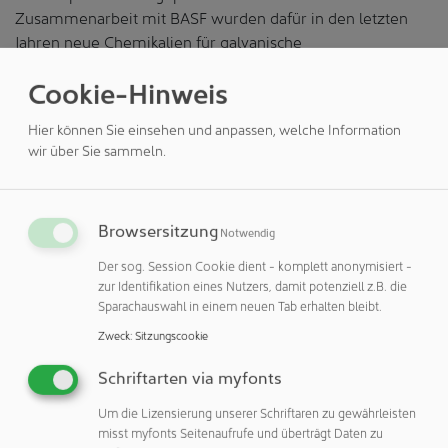
Zusammenarbeit mit BASF wurden dafür in den letzten
Jahren neue Chemikalien für galvanische
Abscheideverfahren evaluiert.
Cookie-Hinweis
Gleichzeitig wurden entsprechende Produkttests und
Demonstrationsversuche für Kunden auf Waferlevel
Hier können Sie einsehen und anpassen, welche Information
wir über Sie sammeln.
durchgeführt. BASF installierte dazu eine State-of-the-Art
Prozessanlage im Reinraum des Fraunhofer IPMS, welche
dort von den erfahrenen Wissenschaftlern und
Wissenschaftlerinnen betrieben wird. Damit nutzen die
Browsersitzung
Notwendig
Kooperationspartner dieselbe Anlagentechnologie, wie sie
Der sog. Session Cookie dient - komplett anonymisiert -
auch in der Industrie zum Einsatz kommt. Dies ermöglicht
zur Identifikation eines Nutzers, damit potenziell z.B. die
Kunden, ihren Qualifizierungsaufwand signifikant zu
Sparachauswahl in einem neuen Tab erhalten bleibt.
senken. So können Entwicklungszeit und Kosten gespart
Zweck
:
Sitzungscookie
werden sowie effizientere Prozesse aufgebaut werden.
Die innovativen Lösungen können somit direkt unter
Schriftarten via myfonts
Produktionsbedingungen entwickelt und bewertet werden.
Um die Lizensierung unserer Schriftaren zu gewährleisten
Direkte Verwendungsmöglichkeiten bei
misst myfonts Seitenaufrufe und überträgt Daten zu