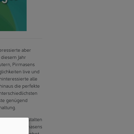
eressierte aber
 diesem Jahr
autern, Pirmasens
ichkeiten live und
ninteressierte alle
hinaus die perfekte
terschiedlichsten
äste genügend
altung.
Bauen und Gestalten
m Campus Pirmasens
anstaltungsangebot