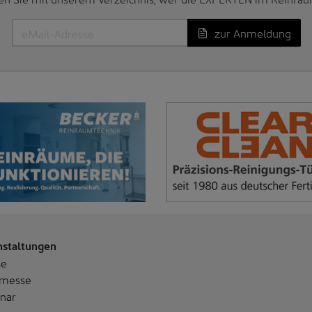
zur Anmeldung
nstaltungen
se
messe
nar