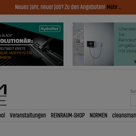
Neues Jahr, neuer Job? Zu den Angeboten!
Mehr ...
Suc
ol
Veranstaltungen
REINRAUM-SHOP
NORMEN
cleansma