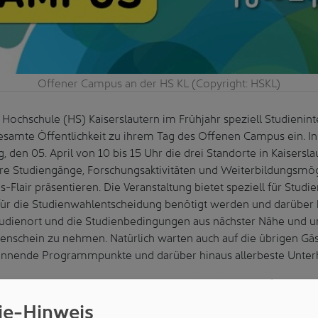
Offener Campus an der HS KL (Copyright: HSKL)
e Hochschule (HS) Kaiserslautern im Frühjahr speziell Studienint
gesamte Öffentlichkeit zu ihrem Tag des Offenen Campus ein. In
den 05. April von 10 bis 15 Uhr die drei Standorte in Kaisersl
re Studiengänge, Forschungsaktivitäten und Weiterbildungsmögl
-Flair präsentieren. Die Veranstaltung bietet speziell für Studie
für die Studienwahlentscheidung benötigt werden und darüber 
tudienort und die Studienbedingungen aus nächster Nähe und un
genschein zu nehmen. Natürlich warten auch auf die übrigen G
annende Programmpunkte und darüber hinaus allerbeste Unterh
sind die Fachbereiche Angewandte Ingenieurwissenschaften und 
ch gemeinsam am neuen HS-Campus Kammgarn präsentieren. A
ie-Hinweis
eich Angewandte Logistik- und Polymerwissenschaften sein Ver