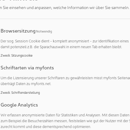
en sind es die Fachbereiche Betriebswirtschaft sowie Informati
n Sie einsehen und anpassen, welche Information wir über Sie sammeln.
k, die gemeinsam zum Tag des Offenen Campus einladen.
i der Veranstaltung die Merkmale und Perspektiven aller rund 
Browsersitzung
Bachelor-, Master- und Weiterbildungsstudiengänge der Hochsc
Notwendig
ge erläutert und können in persönlichen Gesprächen mit den Fa
Der sog. Session Cookie dient - komplett anonymisiert - zur Identifikation eines
umni vertieft werden. Zusätzlich erfahren die Interessierten, 
damit potenziell z.B. die Sparachauswahl in einem neuen Tab erhalten bleibt.
n Unterstützungs- und Betreuungsangeboten sie während ihre
Zweck
:
Sitzungscookie
oder in welcher Form ein Studium ganz besonders praxisnah, als
rt oder berufsbegleitend studiert werden kann. Hierzu beraten 
Schriftarten via myfonts
ehmen und -institutionen vor Ort.
Um die Lizensierung unserer Schriftaren zu gewährleisten misst myfonts Seitena
überträgt Daten zu myfonts.net.
ausführlichen Informations- und Beratungsprogramm bieten V
rkshops zum Mitmachen, Vorträge zu speziellen Fachgebiete
Zweck
:
Schriftendarstellung
ore, Werkhallen und Hochschuleinrichtungen konkrete Einblick
Google Analytics
 -methoden der verschiedenen Disziplinen. Programm-Highligh
nung, Unterhaltung und wissenschaftlichen Anspruch: So warten
Wir erfassen anonymisierte Daten für Statistiken und Analysen. Mit diesen Date
nnende Experimente und Vorführungen in den teils brandneuen L
zum Beispiel die Besucherzahlen messen, feststellen wie gut der Nutzer mit der 
zurecht kommt und diese dementsprechend optimieren.
ouse und KaRaT sowie außergewöhnliche Ausstellungen studenti