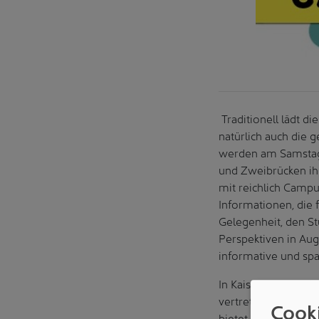
Traditionell lädt di
natürlich auch die 
werden am Samstag, 
und Zweibrücken ih
mit reichlich Campus
Informationen, die 
Gelegenheit, den S
Perspektiven in Au
informative und sp
In Kaiserslautern 
vertreten, die si
Cook
bietet der Fachber