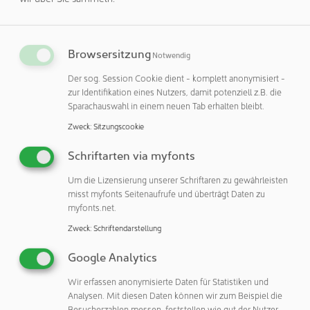
Projekt PEARL eine Abkehr von der Gestaltung von
Laborräumen für einen einzigen, spezifischen
Verwendungszweck hin zur Schaffung flexibler
Umgebungen der nächsten Generation, die von null bis zu
Browsersitzung
Notwendig
300 Watt pro Quadratmeter skalierbar sind. Diese
Der sog. Session Cookie dient - komplett anonymisiert -
fortschrittlichen Systeme sind optimal dimensioniert und
zur Identifikation eines Nutzers, damit potenziell z.B. die
kontrolliert und liefern genau die Luftmenge, die für die
Sparachauswahl in einem neuen Tab erhalten bleibt.
Aufrechterhaltung von Sicherheit und Komfort erforderlich
Zweck
:
Sitzungscookie
ist. Gleichzeitig sparen sie Energie und reduzieren CO₂-
Emissionen.
Schriftarten via myfonts
Während der Durchführung der physischen Tests erstellte
Um die Lizensierung unserer Schriftaren zu gewährleisten
misst myfonts Seitenaufrufe und überträgt Daten zu
Siemens ein digitales Modell des gesamten
myfonts.net.
Projektaufbaus, einschließlich Simulation der Tests selbst.
„Der Vergleich unseres digitalen Modells aus dem Projekt
Zweck
:
Schriftendarstellung
PEARL mit realen Messungen ergab eine erstaunliche
Google Analytics
Genauigkeit. Dank dieser validierten Erkenntnisse können
wir die Leistung, Sicherheit und den Komfort zukünftiger
Wir erfassen anonymisierte Daten für Statistiken und
Labordesigns direkt im digitalen Zwilling optimieren“,
Analysen. Mit diesen Daten können wir zum Beispiel die
Besucherzahlen messen, feststellen wie gut der Nutzer