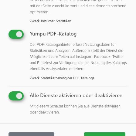
sagte Tim Walsh, Global Solution Director für Life Sciences
mit der Seite zurecht kommt und diese dementsprechend
bei Siemens Smart Infrastructure.
optimieren.
Aufgrund von Investitionen in Forschung und Entwicklung,
Zweck
:
Besucher-Statistiken
Innovationen in der Biotechnologie und einer wachsenden
Yumpu PDF-Katalog
Pipeline neuer Medikamente steigt die Nachfrage nach
Laborflächen in allen Schlüsselregionen. Allein im
Der PDF-Kataloganbieter erfasst Nutzungsdaten für
Vereinigten Königreich werden Schätzungen zufolge in
Statistiken und Analysen. Außerdem stellt der Dienst die
den nächsten fünf Jahren eine Million Quadratmeter an
Möglichkeit zum Teilen auf Instagram, Facebook, Twitter
und Pintetest zur Verfügung, die bei Nutzung des Katalogs
zusätzlichen Laborflächen benötigt, um den
ebenfalls Analysedaten erheben.
prognostizierten Forschungsbedarf zu decken. Die
Zweck
:
Statistikerhebung der PDF-Kataloge
Ergebnisse der Studie tragen dazu bei, den dringenden
Bedarf an sichereren, flexibleren und energieeffizienten
Laboren zu decken.
Alle Dienste aktivieren oder deaktivieren
Basierend auf den Erkenntnissen aus dem Projekt PEARL
Mit diesem Schalter können Sie alle Dienste aktivieren
oder deaktivieren.
hat Siemens das Smart Lab Ecosystem (SLE)
weiterentwickelt. Das SLE ist ein modulares Infrastruktur-
Kit, mit dem sich hochgradig anpassungsfähige und
skalierbare Laborumgebungen schaffen lassen, die auf