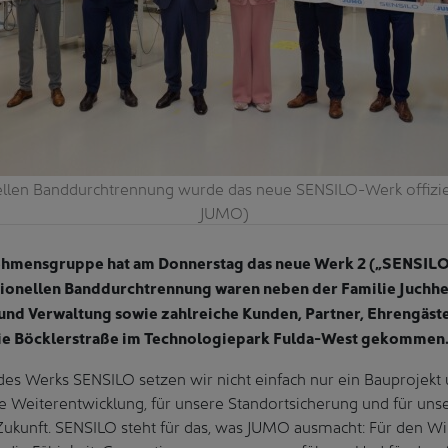
nellen Banddurchtrennung wurde das neue SENSILO-Werk offiziell
JUMO)
mensgruppe hat am Donnerstag das neue Werk 2 („SENSILO
itionellen Banddurchtrennung waren neben der Familie Juchhe
t und Verwaltung sowie zahlreiche Kunden, Partner, Ehrengäst
die Böcklerstraße im Technologiepark Fulda-West gekommen
des Werks SENSILO setzen wir nicht einfach nur ein Bauprojekt
e Weiterentwicklung, für unsere Standortsicherung und für uns
ukunft. SENSILO steht für das, was JUMO ausmacht: Für den Wil