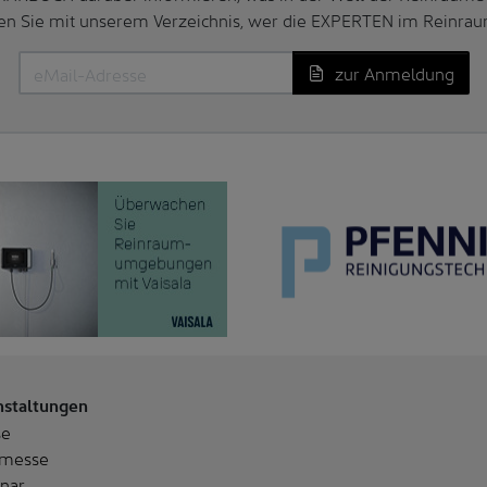
en Sie mit unserem Verzeichnis, wer die EXPERTEN im Reinrau
zur Anmeldung
nstaltungen
se
messe
nar