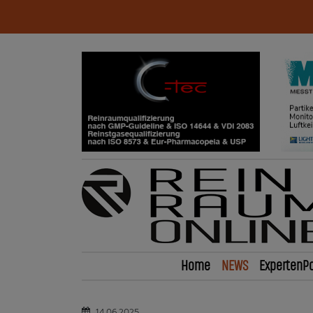
Home
NEWS
ExpertenPo
14.06.2025