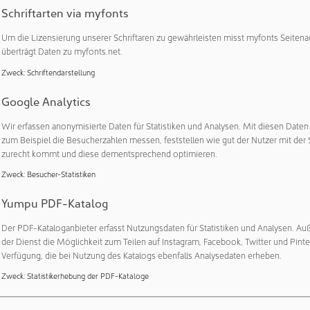
amte Region profitiert von solch starken Mittelständlern. Mit 
Schriftarten via myfonts
n zugleich gut für die Zukunft auf, denn die Mess- und Regeltec
chnologie.“
Um die Lizensierung unserer Schriftaren zu gewährleisten misst myfonts Seitena
überträgt Daten zu myfonts.net.
abwicklung als Basis für den Erfolg
Zweck
:
Schriftendarstellung
n Reith führte den Erfolg, dass der Neubau gänzlich im Zeit- u
Google Analytics
die integrierte Projektabwicklung zurück. Bei dieser Methode w
ließlich ausführende Bau- und Handwerksunternehmen frühzeiti
Wir erfassen anonymisierte Daten für Statistiken und Analysen. Mit diesen Date
zum Beispiel die Besucherzahlen messen, feststellen wie gut der Nutzer mit der 
er Team-Gedanke steht dabei im Vordergrund.
zurecht kommt und diese dementsprechend optimieren.
 bei Architekt Marco Schlothauer (Erfurt) sowie bei JUMO-Gesell
Zweck
:
Besucher-Statistiken
Betriebsrat und allen Mitarbeitenden für die Unterstützung. Mit 
sleiter habe man einen erfahrenen Produktionsspezialisten
Yumpu PDF-Katalog
richtet in die Zukunft führen werde.
Der PDF-Kataloganbieter erfasst Nutzungsdaten für Statistiken und Analysen. Au
der Dienst die Möglichkeit zum Teilen auf Instagram, Facebook, Twitter und Pinte
s neuen Werks überzeugt
Verfügung, die bei Nutzung des Katalogs ebenfalls Analysedaten erheben.
 des neuen Werks setzt Maßstäbe:
Zweck
:
Statistikerhebung der PDF-Kataloge
ovoltaikanlage auf dem Dach (entspricht dem Durchschnittsbeda