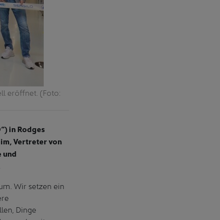
 eröffnet. (Foto:
“) in Rodges
im, Vertreter von
e und
.
 um. Wir setzen ein
ere
len, Dinge