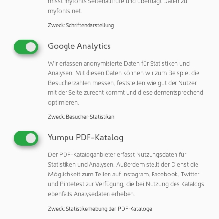
misst myfonts Seitenaufrufe und überträgt Daten zu
den Leitwert, den pH-Wert oder den TOC-Wert bestimmt
myfonts.net.
und überwacht.
Zweck
:
Schriftendarstellung
Durch all diese moderne Wasseraufbereitungstechnik kann
Google Analytics
eine hervorragende Wasserqualität am Ende einer
Wasseraufbereitungsanlage gewährleistet werden.
Wir erfassen anonymisierte Daten für Statistiken und
Entscheidend ist aber vielmehr, die Wasserqualität am
Analysen. Mit diesen Daten können wir zum Beispiel die
Point of Use, also in dem Becken oder der Kammer der
Besucherzahlen messen, feststellen wie gut der Nutzer
mit der Seite zurecht kommt und diese dementsprechend
Reinigungsanlage.
optimieren.
Anlagentechnik als Enabler: Materialwahl,
Zweck
:
Besucher-Statistiken
Verschleppung, Kreislaufhygiene
Yumpu PDF-Katalog
Hier ist nun ein ausgeklügelte Anlagentechnik erforderlich,
Der PDF-Kataloganbieter erfasst Nutzungsdaten für
die durch eine minimale Verschleppung, eine
Statistiken und Analysen. Außerdem stellt der Dienst die
entsprechende Materialauswahl und ggf. eine
Möglichkeit zum Teilen auf Instagram, Facebook, Twitter
Kreislaufhygiene die gute Wasserqualität am Point of Use
und Pintetest zur Verfügung, die bei Nutzung des Katalogs
bereitstellt. Denn die Spülqualität ist nur so gut wie das
ebenfalls Analysedaten erheben.
System, das sie trägt.
Zweck
:
Statistikerhebung der PDF-Kataloge