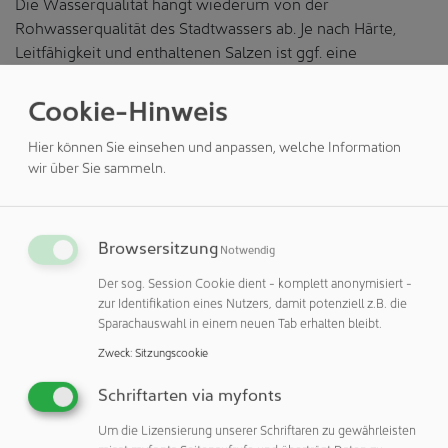
Die Wasserqualität hängt wiederum von der
Rohwasserqualität des Stadtwassers ab. Je nach Härte,
Leitfähigkeit und enthaltenen Salzen ist ggf. eine
Vorbehandlung mit einer Aktivkohlefiltration, einer
Partikelfiltration, eine Entmanganung oder eine Enteisung
Cookie-Hinweis
erforderlich.
Hier können Sie einsehen und anpassen, welche Information
Anschließend wird in der Regel in einer Umkehr-Osmose
wir über Sie sammeln.
mittels Druck über eine semipermeablen Membran
Permeat (salzarm) vom Konzentrat getrennt.
Browsersitzung
Für sehr hohe Anforderungen folgt oft eine weitere
Notwendig
Behandlung über Mischbett-Ionenaustauscher oder
Der sog. Session Cookie dient - komplett anonymisiert -
alternativ eine Elektrodeionisation (EDI), die kontinuierlich
zur Identifikation eines Nutzers, damit potenziell z.B. die
ohne Regenerationschemikalien arbeitet. Je nach
Sparachauswahl in einem neuen Tab erhalten bleibt.
Anforderung werden zusätzliche Stufen wie eine UV-
Zweck
:
Sitzungscookie
Desinfektion zur Keimreduktion oder beispielsweise eine
Entgasung ergänzt.
Schriftarten via myfonts
Um die Lizensierung unserer Schriftaren zu gewährleisten
Die Wasserqualität wird schließlich über Parameter wie