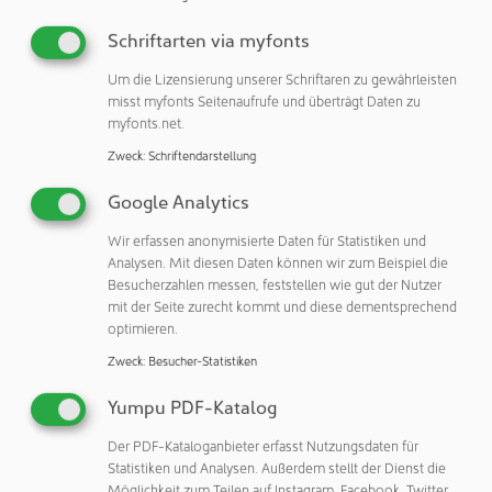
Bereich Nachhaltigkeit. Geringer Stromverbrauch und
Schriftarten via myfonts
Kompatibilität mit bestehenden Lecksuchsystemen
unterstreichen das Bestreben des Unternehmens,
Um die Lizensierung unserer Schriftaren zu gewährleisten
umweltfreundliche Lösungen ohne Leistungseinbußen
misst myfonts Seitenaufrufe und überträgt Daten zu
myfonts.net.
anzubieten. Die finanziellen Vorteile sind gleichermaßen
überzeugend, da das Dry Chiller Module kürzere
Zweck
:
Schriftendarstellung
Testzeiten und eine schnellere Integration in bestehende
Google Analytics
Anlagen ermöglicht und so zu geringeren
Investitionskosten und einer schnelleren Amortisierung
Wir erfassen anonymisierte Daten für Statistiken und
führt.
Analysen. Mit diesen Daten können wir zum Beispiel die
Besucherzahlen messen, feststellen wie gut der Nutzer
Mit der zunehmenden Anwendung hochwertiger
mit der Seite zurecht kommt und diese dementsprechend
Biologika haben sich die Anforderungen an zuverlässige
optimieren.
Verschlusssysteme noch einmal verschärft. So werden
Zweck
:
Besucher-Statistiken
immer mehr virale Lebendimpfstoffe, Gentherapien oder
Produkte mit aktiven Zellen entwickelt und auf den Markt
Yumpu PDF-Katalog
gebracht. Die meisten davon müssen kühl gelagert
Der PDF-Kataloganbieter erfasst Nutzungsdaten für
werden, damit sie stabil und aktiv bleiben. Daher muss der
Statistiken und Analysen. Außerdem stellt der Dienst die
Hersteller den Nachweis erbringen, dass das
Möglichkeit zum Teilen auf Instagram, Facebook, Twitter