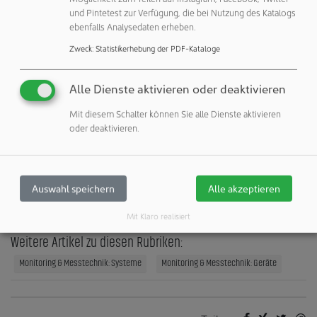
Behälterverschlusssystem auch unter den Bedingungen
und Pintetest zur Verfügung, die bei Nutzung des Katalogs
ebenfalls Analysedaten erheben.
der Tiefkühllagerung bei -80 °C oder weniger seine
Integrität bewahrt. Genau dafür wurde das Dry Chiller
Zweck
:
Statistikerhebung der PDF-Kataloge
Module entwickelt.
Alle Dienste aktivieren oder deaktivieren
Mit diesem Schalter können Sie alle Dienste aktivieren
Pfeiffer Vacuum+Fab Solutions
oder deaktivieren.
35614 Asslar
Deutschland
Auswahl speichern
Alle akzeptieren
Veröffentlichungen:
Weitere Veröffentlichungen dieses Unternehmens / Autors
Mit Klaro realisiert
Weitere Artikel zu diesen Rubriken:
Monitoring & Messtechnik: Systeme
Monitoring & Messtechnik: Geräte