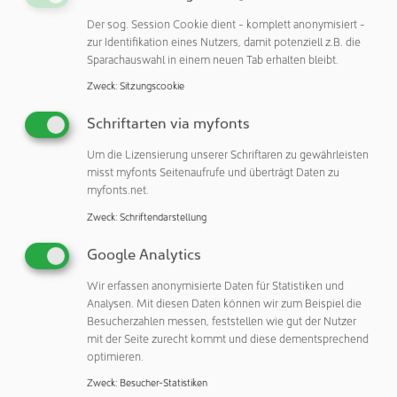
Speicherdesigns basierend auf dem Fachwissen beider
Der sog. Session Cookie dient - komplett anonymisiert -
Parteien zu entwickeln.«
zur Identifikation eines Nutzers, damit potenziell z.B. die
Sparachauswahl in einem neuen Tab erhalten bleibt.
Führende Mitglieder des New York Center for Research,
Economic Advancement, Technology, Engineering, and
Zweck
:
Sitzungscookie
Science (NY CREATES) mit Sitz in Albany, N.Y., und des
Schriftarten via myfonts
Fraunhofer-Instituts für Photonische Mikrosysteme IPMS
mit Sitz in Dresden, Deutschland, besiegelten am 15. Mai
Um die Lizensierung unserer Schriftaren zu gewährleisten
im Albany NanoTech Complex von NY CREATES in
misst myfonts Seitenaufrufe und überträgt Daten zu
Anwesenheit zahlreicher hochrangigen Vertretungen aus
myfonts.net.
dem Bundesstaat New York und aus Deutschland das JDA
Zweck
:
Schriftendarstellung
mit einer feierlichen Unterzeichnung durch Paul Kelly, Vice
President of Strategies, Partnerships & New Ventures und
Google Analytics
Chief Operating Officer von NY CREATES, und Dr. Wenke
Wir erfassen anonymisierte Daten für Statistiken und
Weinreich, stellvertretende Institutsleiterin des Fraunhofer
Analysen. Mit diesen Daten können wir zum Beispiel die
IPMS. Basierend darauf starten NY CREATES und das
Besucherzahlen messen, feststellen wie gut der Nutzer
Fraunhofer IPMS ein gemeinsames Entwicklungsprojekt
mit der Seite zurecht kommt und diese dementsprechend
optimieren.
für die Entwicklung fortschrittlicher Datenspeicher auf 300-
mm-Wafern, dem heutigen Industriestandard für die
Zweck
:
Besucher-Statistiken