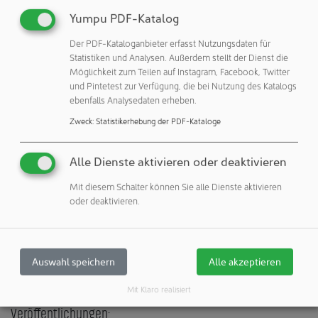
Herstellung von Chips.
Yumpu PDF-Katalog
Im Mai 2023 trafen sich bereits Vertreter des Fraunhofer
Der PDF-Kataloganbieter erfasst Nutzungsdaten für
IPMS mit ihren Pendants im Albany NanoTech Complex
Statistiken und Analysen. Außerdem stellt der Dienst die
von NY CREATES, der größten gemeinnützigen
Möglichkeit zum Teilen auf Instagram, Facebook, Twitter
Halbleiterforschungs- und Entwicklungseinrichtung in
und Pintetest zur Verfügung, die bei Nutzung des Katalogs
Nordamerika. Dort unterzeichnete Dr. Weinreich im
ebenfalls Analysedaten erheben.
Beisein des sächsischen Ministerpräsidenten Michael
Zweck
:
Statistikerhebung der PDF-Kataloge
Kretschmer ein Memorandum of Understanding zwischen
den beiden Organisationen mit dem Ziel, den
Alle Dienste aktivieren oder deaktivieren
wirtschaftlichen Wohlstand durch Innovation in beiden
Regionen weiter zu fördern.
Mit diesem Schalter können Sie alle Dienste aktivieren
oder deaktivieren.
Fraunhofer-Institut für Photonische Mikrosysteme IPMS
01109 Dresden
Auswahl speichern
Alle akzeptieren
Deutschland
Mit Klaro realisiert
Veröffentlichungen: