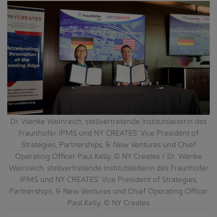
Dr. Wenke Weinreich, stellvertretende Institutsleiterin des
Fraunhofer IPMS und NY CREATES' Vice President of
Strategies, Partnerships, & New Ventures und Chief
Operating Officer Paul Kelly. © NY Creates / Dr. Wenke
Weinreich, stellvertretende Institutsleiterin des Fraunhofer
IPMS und NY CREATES' Vice President of Strategies,
Partnerships, & New Ventures und Chief Operating Officer
Paul Kelly. © NY Creates