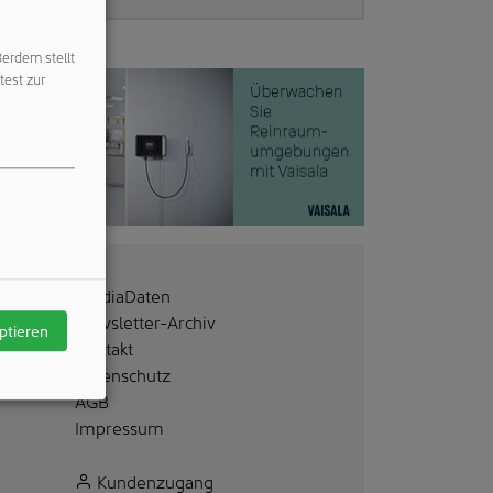
ßerdem stellt
test zur
MediaDaten
Newsletter-Archiv
ptieren
Kontakt
Datenschutz
AGB
Impressum
Kundenzugang