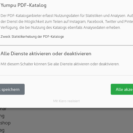
Yumpu PDF-Katalog
Der PDF-Kataloganbieter erfasst Nutzungsdaten für Statistiken und Analysen. Au
der Dienst die Möglichkeit zum Teilen auf Instagram, Facebook, Twitter und Pinte
Verfügung, die bei Nutzung des Katalogs ebenfalls Analysedaten erheben.
Zweck
:
Statistikerhebung der PDF-Kataloge
Alle Dienste aktivieren oder deaktivieren
Mit diesem Schalter können Sie alle Dienste aktivieren oder deaktivieren.
nstaltungen
se
 speichern
Alle akze
messe
nar
Mit Klaro realisiert
nar
ng
shop
ag