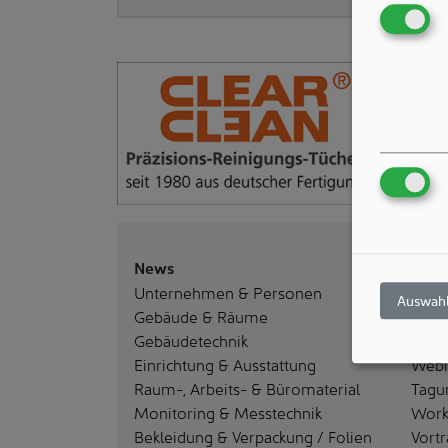
News
Vera
Unternehmen & Personen
Mes
Auswahl
Gebäude & Räume
Haus
Gebäudetechnik
Semi
Einrichtung & Ausstattung
Webi
Raum-, Arbeits- & Büromaterial
Tagu
Monitoring & Messtechnik
Work
Bekleidung & Verpackung / Folien
Vortr