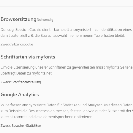
 werden.
Browsersitzung
Notwendig
ur
Startseite
.
Der sog. Session Cookie dient - komplett anonymisiert - zur Identifikation eines
damit potenziell z.B. die Sparachauswahl in einem neuen Tab erhalten bleibt.
Zweck
:
Sitzungscookie
Schriftarten via myfonts
nformiert: Mit JAHRBUCH, NEWSLETTER, N
Um die Lizensierung unserer Schriftaren zu gewährleisten misst myfonts Seitena
NEWSEXTRA und EXPERTEN VERZEICHNIS
überträgt Daten zu myfonts.net.
Zweck
:
Schriftendarstellung
f dem Laufenden und abonnieren Sie unseren monatlichen e
n NEWSFLASH sowie NEWSEXTRA. Lassen Sie sich zusätzlich 
Google Analytics
AHRBUCH darüber informieren, was in der Welt der Reinräume 
Wir erfassen anonymisierte Daten für Statistiken und Analysen. Mit diesen Date
en Sie mit unserem Verzeichnis, wer die EXPERTEN im Reinrau
zum Beispiel die Besucherzahlen messen, feststellen wie gut der Nutzer mit der 
zurecht kommt und diese dementsprechend optimieren.
zur Anmeldung
Zweck
:
Besucher-Statistiken