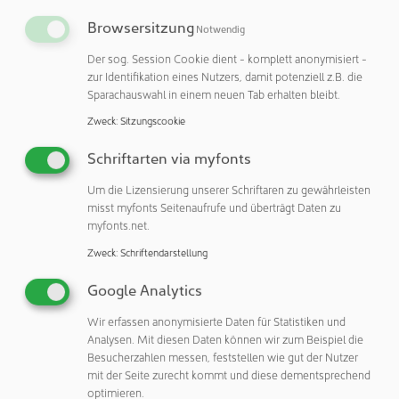
NEWSLETTER, NEWSFLASH, NEWSEXTRA
Browsersitzung
Notwendig
und EXPERTEN VERZEICHNIS
Der sog. Session Cookie dient - komplett anonymisiert -
zur Identifikation eines Nutzers, damit potenziell z.B. die
Bleiben Sie auf dem Laufenden und abonnieren
Sparachauswahl in einem neuen Tab erhalten bleibt.
Sie unseren monatlichen eMail-NEWSLETTER
Zweck
:
Sitzungscookie
und unseren NEWSFLASH sowie NEWSEXTRA.
Lassen Sie sich zusätzlich mit unserem
Schriftarten via myfonts
gedruckten JAHRBUCH darüber informieren, was
Um die Lizensierung unserer Schriftaren zu gewährleisten
in der Welt der Reinräume passiert. Und
misst myfonts Seitenaufrufe und überträgt Daten zu
erfahren Sie mit unserem Verzeichnis, wer die
myfonts.net.
EXPERTEN im Reinraum sind.
Zweck
:
Schriftendarstellung
zur Anmeldung
Google Analytics
Wir erfassen anonymisierte Daten für Statistiken und
Analysen. Mit diesen Daten können wir zum Beispiel die
Besucherzahlen messen, feststellen wie gut der Nutzer
mit der Seite zurecht kommt und diese dementsprechend
optimieren.