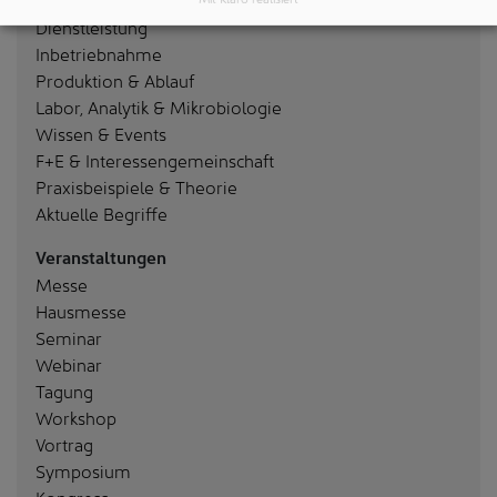
Dienstleistung
Inbetriebnahme
Produktion & Ablauf
Labor, Analytik & Mikrobiologie
Wissen & Events
F+E & Interessengemeinschaft
Praxisbeispiele & Theorie
Aktuelle Begriffe
Veranstaltungen
Messe
Hausmesse
Seminar
Webinar
Tagung
Workshop
Vortrag
Symposium
Kongress