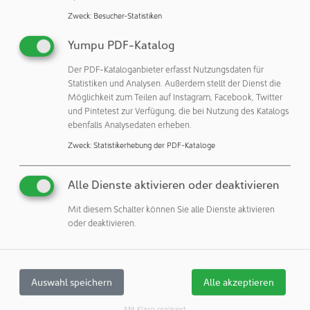
Zweck
:
Besucher-Statistiken
Yumpu PDF-Katalog
Der PDF-Kataloganbieter erfasst Nutzungsdaten für
Statistiken und Analysen. Außerdem stellt der Dienst die
Möglichkeit zum Teilen auf Instagram, Facebook, Twitter
und Pintetest zur Verfügung, die bei Nutzung des Katalogs
ebenfalls Analysedaten erheben.
Zweck
:
Statistikerhebung der PDF-Kataloge
News
Alle Dienste aktivieren oder deaktivieren
Unternehmen & Personen
Mit diesem Schalter können Sie alle Dienste aktivieren
Gebäude & Räume
oder deaktivieren.
Gebäudetechnik
Einrichtung & Ausstattung
Raum-, Arbeits- & Büromaterial
Monitoring & Messtechnik
Auswahl speichern
Alle akzeptieren
Bekleidung & Verpackung / Folien
Hygiene & Reinigung
Mit Klaro realisiert