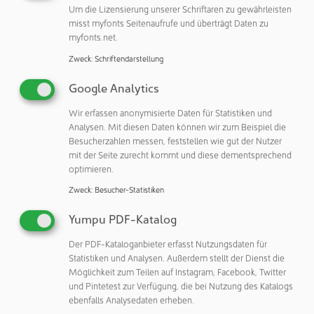
Senkspiegeltechnologie bietet zudem
Um die Lizensierung unserer Schriftaren zu gewährleisten
Einsatzmöglichkeiten im Bereich der adaptiven Optik oder
misst myfonts Seitenaufrufe und überträgt Daten zu
myfonts.net.
zur Erzeugung von optischen Pinzetten.
Zweck
:
Schriftendarstellung
Einfacher Technologietransfer und innovative Konzepte
für Kunden und Anwender
Google Analytics
Um den Technologietransfer der Systeme in die jeweilige
Wir erfassen anonymisierte Daten für Statistiken und
Analysen. Mit diesen Daten können wir zum Beispiel die
Anwendung zu erleichtern, bietet das Fraunhofer IPMS
Besucherzahlen messen, feststellen wie gut der Nutzer
seinen Kunden Evaluation-Kits mit 64k (256x256) Spiegeln
mit der Seite zurecht kommt und diese dementsprechend
an, welche entweder Kipp- oder Senkspiegelarrays
optimieren.
beinhalten. Das Set umfasst neben dem Mikrospiegelchip
Zweck
:
Besucher-Statistiken
selbst auch die komplette, vom Fraunhofer IPMS
entwickelte Ansteuerelektronik inklusive Software; Support
Yumpu PDF-Katalog
zum optimalen Betrieb wird offeriert.
Der PDF-Kataloganbieter erfasst Nutzungsdaten für
Auf der SPIE Photonics West stellt das Fraunhofer IPMS im
Statistiken und Analysen. Außerdem stellt der Dienst die
Möglichkeit zum Teilen auf Instagram, Facebook, Twitter
Rahmen eines Vortrags erste Forschungsergebnisse in der
und Pintetest zur Verfügung, die bei Nutzung des Katalogs
Entwicklung eines hochintegrierten 512x320
ebenfalls Analysedaten erheben.
Mikrospiegelarrays mit einem neuartigen »Piston-Tip-Tilt«