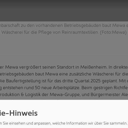
chbarschaft zu den vorhandenen Betriebsgebäuden baut Mewa e
Wäscherei für die Pflege von Reinraumtextilien. (Foto:Mewa)
ster Mewa vergrößert seinen Standort in Meißenheim. In direkte
triebsgebäuden baut Mewa eine zusätzliche Wäscherei für die
ie Baufertigstellung ist für das dritte Quartal 2025 geplant. Mit 
 entstehen rund 50 neue Arbeitsplätze. Beim gestrigen Richtfe
Produktion & Logistik der Mewa-Gruppe, und Bürgermeister Al
ren Vertretern der Mewa-Gruppe den symbolischen letzten Na
bäudes geschlagen.
ie-Hinweis
onzept
n Sie einsehen und anpassen, welche Information wir über Sie sammeln.