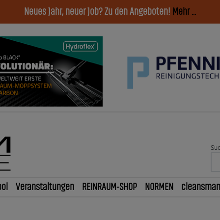
Neues Jahr, neuer Job? Zu den Angeboten!
Mehr ...
Suc
ol
Veranstaltungen
REINRAUM-SHOP
NORMEN
cleansma