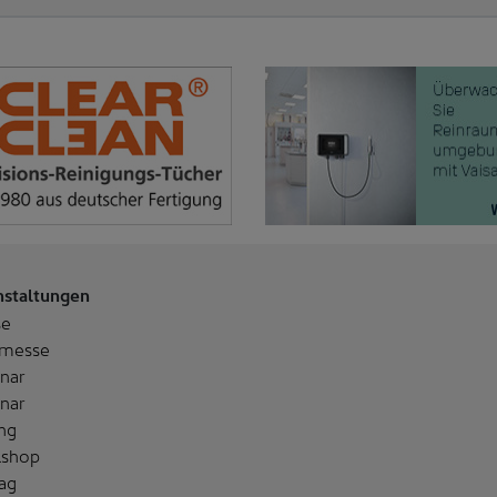
nstaltungen
se
messe
nar
nar
ng
shop
ag