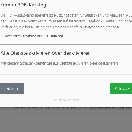
Yumpu PDF-Katalog
tigt. Sie schützt Produkte und Geräte vor der Kontamination durc
extilien beinhaltet daher spezielle Prozesse zur Dekontamination
Der PDF-Kataloganbieter erfasst Nutzungsdaten für Statistiken und Analysen. Au
g der Produktionsstätte in Meißenheim wird die Mewa-Gruppe i
der Dienst die Möglichkeit zum Teilen auf Instagram, Facebook, Twitter und Pinte
 weiter ausbauen. Zeitgleich wurde als weiterer strategischer
Verfügung, die bei Nutzung des Katalogs ebenfalls Analysedaten erheben.
inigungs-Dienstleister Mikroclean in die Mewa-Gruppe integri
Zweck
:
Statistikerhebung der PDF-Kataloge
Alle Dienste aktivieren oder deaktivieren
Mit diesem Schalter können Sie alle Dienste aktivieren oder deaktivieren.
Unternehmensprofil
zeigen
Kontakte
zeigen
 speichern
Alle akze
Veröffentlichungen:
Weitere Veröffentlichungen dieses Unternehmens 
Mit Klaro realisiert
Weitere Artikel zu diesen Rubriken:
Praxisbeispiele & Theorie: N