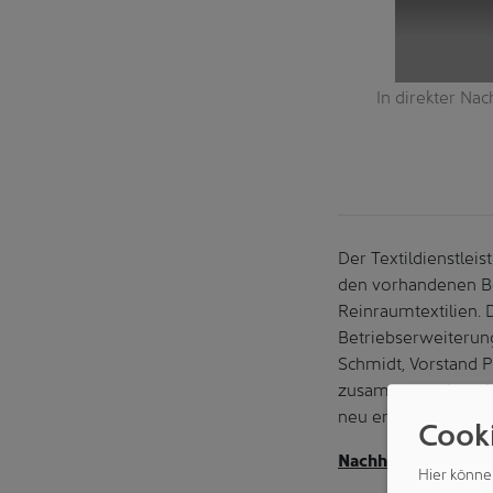
andort in Meißenheim. (Foto: Mewa)
In direkter Na
Der Textildienstlei
den vorhandenen Be
Reinraumtextilien. D
Betriebserweiterung
Schmidt, Vorstand 
zusammen mit weite
neu errichteten Ge
Cook
Nachhaltiges Bauk
Hier könne