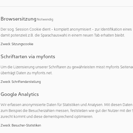
-Betrieben stehen auch in Meißenheim Umweltschutz und ein 
cen an erster Stelle. Dabei setzt der geplante Neubau mit se
 Maßstäbe. „Das neue Betriebsgebäude erfüllt alle Voraussetz
Browsersitzung
Notwendig
 durch die Deutsche Gesellschaft für Nachhaltiges Bauen. Nach 
Der sog. Session Cookie dient - komplett anonymisiert - zur Identifikation eines
dies die erste Reinraumwäscherei in Europa sein, die komplette
damit potenziell z.B. die Sparachauswahl in einem neuen Tab erhalten bleibt.
ebt“, berichtet Ulrich Schmidt, Vorstand Produktion & Logistik 
Zweck
:
Sitzungscookie
d die Dampferzeugung unter anderem aus Strom aus der eigen
Schriftarten via myfonts
unterstützt. Dieser Dampf wird in der Wäscherei eingespeist. E
gt für ergonomische Arbeitsabläufe mit kurzen Wegen. Zirka 17
Um die Lizensierung unserer Schriftaren zu gewährleisten misst myfonts Seitena
rnehmen in die neuen Betriebsflächen. Auf einer Grundfläche v
überträgt Daten zu myfonts.net.
den außer der Reinraumwäscherei noch eine Näherei sowie P
Zweck
:
Schriftendarstellung
 Auch ein Pausenraum mit Terrasse für die Mitarbeiterinnen und 
Google Analytics
Wir erfassen anonymisierte Daten für Statistiken und Analysen. Mit diesen Date
mtextilien für drei Länder
zum Beispiel die Besucherzahlen messen, feststellen wie gut der Nutzer mit der 
zurecht kommt und diese dementsprechend optimieren.
weiterung gewinnt der Mewa-Standort Meißenheim an Bedeutu
n im deutschsprachigen Raum mit Reinraumtextilien im Rundum
Zweck
:
Besucher-Statistiken
rd in sensiblen Bereichen wie medizinischen Einrichtungen, L