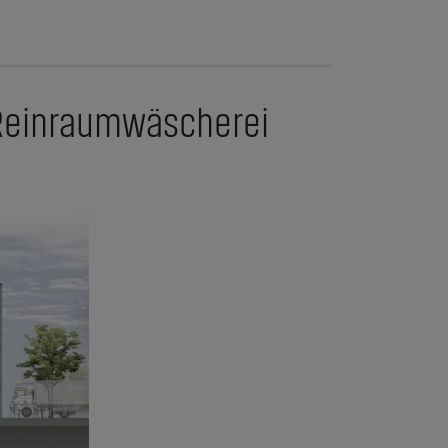
 Reinraumwäscherei