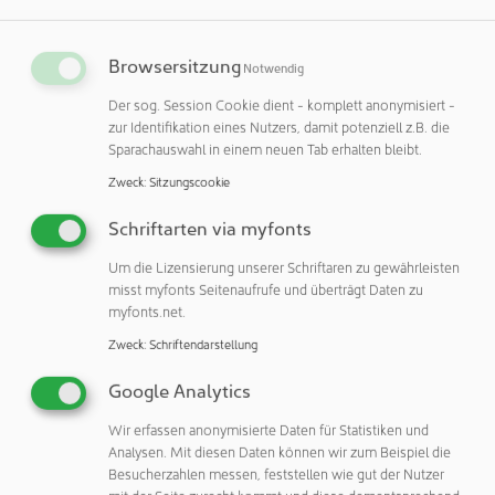
Bevor sie zu AMD kam, hatte Lisa Su verschiedene
Positionen im Bereich Technik und Management bei
Browsersitzung
Notwendig
Unternehmen wie Texas Instruments, IBM und Freescale
Der sog. Session Cookie dient - komplett anonymisiert -
Semiconductor inne. Während ihrer Amtszeit als
zur Identifikation eines Nutzers, damit potenziell z.B. die
Vizepräsidentin des Halbleiterforschungs- und
Sparachauswahl in einem neuen Tab erhalten bleibt.
Entwicklungszentrums von IBM leistete Su bedeutende
Zweck
:
Sitzungscookie
Beiträge zu Silizium-auf-Isolator-
Halbleiterfertigungstechnologien und zur Entwicklung
Schriftarten via myfonts
effizienterer Mikrochips. Im Oktober 2014 übernahm sie
die Rolle der Präsidentin und CEO von AMD, nachdem sie
Um die Lizensierung unserer Schriftaren zu gewährleisten
misst myfonts Seitenaufrufe und überträgt Daten zu
2012 in das Unternehmen eingetreten war, und wurde
myfonts.net.
damit die erste weibliche CEO eines großen
Halbleiterunternehmens.
Zweck
:
Schriftendarstellung
Google Analytics
Lisa Su promovierte in Elektrotechnik am MIT. Zu ihren
Auszeichnungen gehören die Ernennung zur
Wir erfassen anonymisierte Daten für Statistiken und
"Führungskraft des Jahres" durch die EE Times im Jahr 2014
Analysen. Mit diesen Daten können wir zum Beispiel die
und zu einer der "World's Greatest Leaders" durch Fortune
Besucherzahlen messen, feststellen wie gut der Nutzer