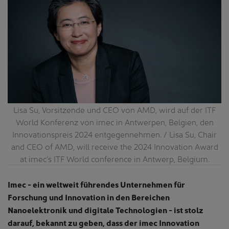
Lisa Su, Vorsitzende und CEO von AMD, wird auf der ITF
World Konferenz von imec in Antwerpen, Belgien, den
Innovationspreis 2024 entgegennehmen. / Lisa Su, Chair
and CEO of AMD, will receive the 2024 Innovation Award
at imec’s ITF World conference in Antwerp, Belgium.
Imec - ein weltweit führendes Unternehmen für
Forschung und Innovation in den Bereichen
Nanoelektronik und digitale Technologien - ist stolz
darauf, bekannt zu geben, dass der imec Innovation