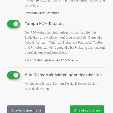
im Jahr 2017. Im Jahr 2021 wurde sie als erste Frau mit der
mit der Seite zurecht kommt und diese dementsprechend
optimieren.
IEEE Robert Noyce Medal ausgezeichnet.
Zweck
:
Besucher-Statistiken
"Ich fühle mich geehrt, den diesjährigen Innovationspreis
zu erhalten und von imec dafür anerkannt zu werden, dass
Yumpu PDF-Katalog
ich die Grenzen der Computertechnik erweitert habe. Ich
Der PDF-Kataloganbieter erfasst Nutzungsdaten für
bin unglaublich stolz auf das, was wir gemeinsam bei AMD
Statistiken und Analysen. Außerdem stellt der Dienst die
erreicht haben und freue mich noch mehr auf die
Möglichkeit zum Teilen auf Instagram, Facebook, Twitter
Möglichkeiten, die vor uns liegen, um Innovationen zu
und Pintetest zur Verfügung, die bei Nutzung des Katalogs
ebenfalls Analysedaten erheben.
entwickeln, die zur Lösung der wichtigsten
Herausforderungen der Welt beitragen können", sagte Lisa
Zweck
:
Statistikerhebung der PDF-Kataloge
Su.
Alle Dienste aktivieren oder deaktivieren
Die Preisverleihung findet auf der ITF World (21.-22. Mai
2024) in Anwesenheit von über 2.000 Führungskräften
Mit diesem Schalter können Sie alle Dienste aktivieren
statt, die in der Royal Elizabeth Hall in Antwerpen, Belgien,
oder deaktivieren.
versammelt sein werden.
Auswahl speichern
Alle akzeptieren
Weitere Informationen