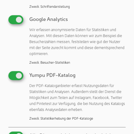
Apparaturen sind. Mit ihrer Hilfe lässt sich feststellen, ob
Zweck
:
Schriftendarstellung
die Temperaturwerte von Medikamenten-Transporten
eingehalten wurden, ob die für eine sichere Sterilisierung
Google Analytics
nötige Temperatur erreicht wurde, ob eine Blutkonserve
zu warm gelagert wurde und vieles andere mehr. Da die
Wir erfassen anonymisierte Daten für Statistiken und
Analysen. Mit diesen Daten können wir zum Beispiel die
Auswahl der Messstreifen und -punkte eine große
Besucherzahlen messen, feststellen wie gut der Nutzer
Bandbreite von Anwendungen abdeckt, kann der
mit der Seite zurecht kommt und diese dementsprechend
Anwender bei seiner Suche auch einen Berater von KAGER
optimieren.
konsultieren. „Auf diese Weise ist sichergestellt, dass die
Zweck
:
Besucher-Statistiken
Auswahl richtig getroffen wird und ein Indikator seine
Aufgabe optimal erfüllt“, sagt Claudia Berck.
Yumpu PDF-Katalog
Auf Wachstum gepolt
Der PDF-Kataloganbieter erfasst Nutzungsdaten für
Statistiken und Analysen. Außerdem stellt der Dienst die
Neben dem großen Messmittel-Programm bietet die
Möglichkeit zum Teilen auf Instagram, Facebook, Twitter
Kager-Medical-Line eine Reihe nützlicher Werkzeuge und
und Pintetest zur Verfügung, die bei Nutzung des Katalogs
ebenfalls Analysedaten erheben.
Zubehörprodukte für den Einsatz in Laboren und
Reinräumen. Hier findet der Anwender beispielsweise
Zweck
:
Statistikerhebung der PDF-Kataloge
gasbetriebene Lötbrenner zum Erhitzen von Proben oder
ähnlichem, Rutsch-Stopp-Folien zur Fixierung von