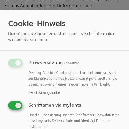
Für das Aufgabenfeld der Lieferketten- und
Transportkontrolle findet sich hier eine Vielzahl von
reversiblen und irreversiblen Messstreifen und -punkten
Cookie-Hinweis
zur Überwachung von Temperaturverläufen und -
grenzwerten. Je nach Variante handelt es sich dabei um
Hier können Sie einsehen und anpassen, welche Information
Gefrier- oder Wärmeindikatoren, die verschiedene
wir über Sie sammeln.
Temperaturbereiche erfassen sowie unterschiedliche
Laufzeiten und mitunter auch eine verzögerte Auslösung
haben. Der Kunde hat hier unter anderem die Wahl
Browsersitzung
Notwendig
zwischen ColdMark®- oder FreezeSafe™-Indikatoren für
Der sog. Session Cookie dient - komplett anonymisiert -
Tieftemperaturen, HemoTemp-Indikatoren zur Validierung
zur Identifikation eines Nutzers, damit potenziell z.B. die
von Blutbeuteln, Indikatoren für Drogentests oder die
Sparachauswahl in einem neuen Tab erhalten bleibt.
Desinfektion sowie Warn-Aufkleber für
Zweck
:
Sitzungscookie
gesundheitsgefährdend heiße Oberflächen – um nur
einige Beispiele zu nennen. Immer handelt es sich um
Schriftarten via myfonts
selbstklebende Mess- und Prüfetiketten, die sich direkt auf
Um die Lizensierung unserer Schriftaren zu gewährleisten
Verpackungen, Behälter oder Produkte aufbringen lassen
misst myfonts Seitenaufrufe und überträgt Daten zu
und eine kostengünstige Alternative zu aufwändigen
myfonts.net.