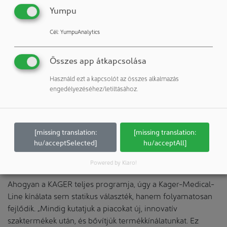
választéka számos alkalmazási területet fed le, a
Yumpu
felhasználó konzultálhat a KAGER tanácsadóival is. „Így
biztosított, hogy a megfelelő választás történik, és egy
Cél
:
YumpuAnalytics
indikátor optimálisan látja el feladatát” – mondja Claudia
Berck.
Összes app átkapcsolása
Növekedésre orientálva
Használd ezt a kapcsolót az összes alkalmazás
engedélyezéséhez/letiltásához.
A Kager-Medical-Line a széles mérőeszköz-kínálat mellett
számos hasznos eszközt és kiegészítőt kínál laboratóriumi
és tisztatéri alkalmazásokhoz. Itt például gázüzemű
lángszórókat talál, amelyek minták vagy hasonló
[missing translation:
[missing translation:
melegítésére szolgálnak, csúszásgátló fóliákat pipetták
hu/acceptSelected]
hu/acceptAll]
vagy petri-csészék rögzítéséhez, valamint porfogó
szőnyegeket tisztatéri átjárókhoz.
Powered by Klaro!
Ahogyan a KAGER teljes programja, úgy a Kager-Medical-
Line kínálata sem statikus választék, hanem folyamatosan
fejlődik. „Mindig kutatjuk a piacokat új, innovatív
szaktermékek után, és bővítjük termékkínálatunkat. Ez