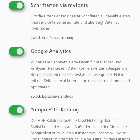
Mit der KEL-ERM VARIO lassen sich Prozesse
Schriftarten via myfonts
vereinfachen, Kosten senken und der gesamte
Um die Lizensierung unserer Schriftaren zu gewährleisten
Produktlebenszyklus optimieren. Die Vorteile auf einen
misst myfonts Seitenaufrufe und überträgt Daten zu
Blick:
myfonts.net.
– Nur eine Rahmengröße für verschiedene Varianten (zum
Zweck
:
Schriftendarstellung
Beispiel 24|10, 24|7, 24|4)
Google Analytics
– Maximale Flexibilität durch steckbare Trennstege (im
Lieferumfang enthalten)
Wir erfassen anonymisierte Daten für Statistiken und
– Hohe Schutzart IP65 durch eingespritzte Dichtung
Analysen. Mit diesen Daten können wir zum Beispiel die
Besucherzahlen messen, feststellen wie gut der Nutzer
– Garantieerhalt konfektionierter Leitungen
mit der Seite zurecht kommt und diese dementsprechend
– Schnelle Nachrüstung und einfache Servicearbeiten
optimieren.
– Hohe Packungsdichte und große Tüllenvielfalt
Zweck
:
Besucher-Statistiken
– Zugentlastung gemäß DIN EN 62444
– Hohe Stabilität und Vibrationssicherheit
Yumpu PDF-Katalog
– Sehr einfache Bestückung
– Kombinierbar mit IMAS-CONNECT Adaptertüllen
Der PDF-Kataloganbieter erfasst Nutzungsdaten für
Statistiken und Analysen. Außerdem stellt der Dienst die
Optional ist die KEL-ERM VARIO auch mit integrierten
Möglichkeit zum Teilen auf Instagram, Facebook, Twitter
und Pintetest zur Verfügung, die bei Nutzung des Katalogs