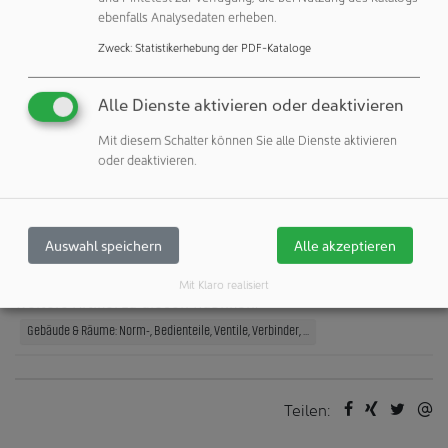
Gewindebuchsen erhältlich – perfekt für die Montage an
ebenfalls Analysedaten erheben.
der Gehäuseinnenseite und ideal zum Schutz vor
Vandalismus oder unbeabsichtigtem Lösen.
Zweck
:
Statistikerhebung der PDF-Kataloge
Alle Dienste aktivieren oder deaktivieren
icotek GmbH
Mit diesem Schalter können Sie alle Dienste aktivieren
73569 Eschach
oder deaktivieren.
Deutschland
Veröffentlichungen:
Auswahl speichern
Alle akzeptieren
Weitere Veröffentlichungen dieses Unternehmens / Autors
Mit Klaro realisiert
Weitere Artikel zu diesen Rubriken:
Gebäude & Räume: Norm-, Bedienteile, Ventile, Verbinder, ...
Teilen: