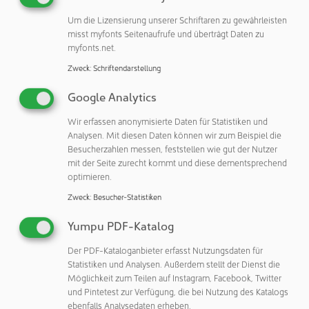
Um die Lizensierung unserer Schriftaren zu gewährleisten
ALBA PCB Group
misst myfonts Seitenaufrufe und überträgt Daten zu
31021 Mogliano Veneto (TV)
myfonts.net.
Italien
Zweck
:
Schriftendarstellung
Google Analytics
Veröffentlichungen:
Wir erfassen anonymisierte Daten für Statistiken und
Weitere Veröffentlichungen dieses Unternehmens / Autors
Analysen. Mit diesen Daten können wir zum Beispiel die
Besucherzahlen messen, feststellen wie gut der Nutzer
Weitere Artikel zu diesen Rubriken:
mit der Seite zurecht kommt und diese dementsprechend
Unternehmen & Personen: Unternehmen
optimieren.
Zweck
:
Besucher-Statistiken
Aktuelle Begriffe: Elektronik (Wafer, Halbleiter, Mikrochips,...)
Yumpu PDF-Katalog
Teilen:
Der PDF-Kataloganbieter erfasst Nutzungsdaten für
Statistiken und Analysen. Außerdem stellt der Dienst die
Möglichkeit zum Teilen auf Instagram, Facebook, Twitter
und Pintetest zur Verfügung, die bei Nutzung des Katalogs
ebenfalls Analysedaten erheben.