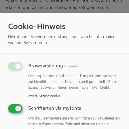
erfassen und damit eine hochgenaue Regelung des
Bahnlaufs zu ermöglichen.
Cookie-Hinweis
Der absolut messende, verschleißfreie Sensor ist
hermetisch dicht und mit einer Höhe von weniger als 2
Hier können Sie einsehen und anpassen, welche Information
mm besonders flach. Der Abgriff erfolgt berührungslos
wir über Sie sammeln.
mit einem im Abstand zum Sensor geführten Magneten.
Betrieben wird der MMP im Kleinspannungsbereich;
üblicherweise mit 5 VDC Speisespannung. Das
Browsersitzung
Ausgangssignal kann von allen gängigen Steuerungen
Notwendig
verarbeitet werden.
Der sog. Session Cookie dient - komplett anonymisiert -
zur Identifikation eines Nutzers, damit potenziell z.B. die
Der MMP verfügt nicht nur über eine gute Auflösung,
Sparachauswahl in einem neuen Tab erhalten bleibt.
Präzision und Messgenauigkeit. Er ist robust, verschleißfrei
Zweck
:
Sitzungscookie
und hat mit bis zu 50 Mio. Zyklen eine sehr hohe
Lebensdauer. Und genau diese Vorteile machen ihn zum
Schriftarten via myfonts
idealen Sensor für hochwertige, schnelle Maschinen: Eine
Um die Lizensierung unserer Schriftaren zu gewährleisten
präzise und zuverlässige Regelung wird so erst möglich.
misst myfonts Seitenaufrufe und überträgt Daten zu