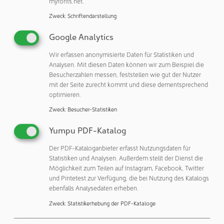
myfonts.net.
Allerdings verwendet BST keine Standardversion, sondern
eine maßgeschneiderte Lösung. Der Sensor ist nicht wie
Zweck
:
Schriftendarstellung
üblich auf einer Folie mit Klebekaschierung, sondern direkt
Google Analytics
in die Konstruktion des Antriebs integriert. Die besondere
Form dieser Baugruppe ermöglicht eine einfache
Wir erfassen anonymisierte Daten für Statistiken und
Montage. Auch die Abmessungen und das Kabel sind
Analysen. Mit diesen Daten können wir zum Beispiel die
Besucherzahlen messen, feststellen wie gut der Nutzer
individuell. Der Widerstandsträger besteht aus FR4 anstatt
mit der Seite zurecht kommt und diese dementsprechend
Polyester. Kundenindividuelle Anpassungen, die den
optimieren.
hohen Anforderungen der BST gerecht werden.
Zweck
:
Besucher-Statistiken
Metallux verfügt nicht nur über ein umfangreiches
Yumpu PDF-Katalog
Standardsortiment - der Fokus liegt auf der Beratung und
Entwicklung von maßgeschneiderten Lösungen.
Der PDF-Kataloganbieter erfasst Nutzungsdaten für
Statistiken und Analysen. Außerdem stellt der Dienst die
Gefertigt wird bei Metallux ausschließlich in Deutschland:
Möglichkeit zum Teilen auf Instagram, Facebook, Twitter
Von Mustermengen bis Großserien von mehreren
und Pintetest zur Verfügung, die bei Nutzung des Katalogs
Hunderttausend Stück. Dabei kommen moderne,
ebenfalls Analysedaten erheben.
automatisierte Produktions-verfahren zum Einsatz. Ein
Zweck
:
Statistikerhebung der PDF-Kataloge
Reinraum gehört genauso zur Ausstattung wie
hochwertige Prüf- und Testmöglichkeiten.