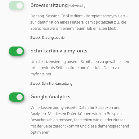
Stoffe nach außen gelangen noch Partikel oder Keime
Browsersitzung
Notwendig
nach innen.
Der sog. Session Cookie dient - komplett anonymisiert -
zur Identifikation eines Nutzers, damit potenziell z.B. die
Prozesse, Anlagen, Regularien – alles muss
Sparachauswahl in einem neuen Tab erhalten bleibt.
zusammenpassen
Zweck
:
Sitzungscookie
Aufgrund der Risiken erfordern hochpotente Wirkstoffe
Schriftarten via myfonts
ein Produktionsumfeld, in dem alle Komponenten perfekt
aufeinander abgestimmt sind. Geräte und Systeme
Um die Lizensierung unserer Schriftaren zu gewährleisten
müssen sich leicht und sicher reinigen lassen, um
misst myfonts Seitenaufrufe und überträgt Daten zu
myfonts.net.
Kreuzkontaminationen zu vermeiden. Demontierbare
Transportsysteme, automatisierte Waschprozesse und
Zweck
:
Schriftendarstellung
Simulationen reduzieren die Risiken und erhöhen die
Google Analytics
Prozesssicherheit. Das gilt auch für die Reinigung der
Außenseite der Vials, denn nur ohne Rückstände ist eine
Wir erfassen anonymisierte Daten für Statistiken und
sichere Weiterverarbeitung möglich.
Analysen. Mit diesen Daten können wir zum Beispiel die
Besucherzahlen messen, feststellen wie gut der Nutzer
Neben den technischen Herausforderungen wachsen auch
mit der Seite zurecht kommt und diese dementsprechend
die regulatorischen Vorgaben. Herstellprozesse müssen
optimieren.