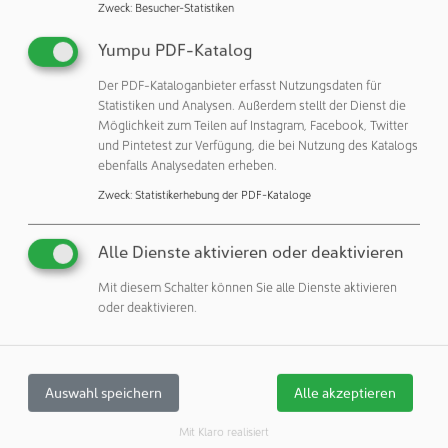
nicht nur den Grundsätzen der Good Manufacturing
Zweck
:
Besucher-Statistiken
Practice (GMP) entsprechen, sondern auch den
Anforderungen an Umweltschutz, Gesundheit und
Yumpu PDF-Katalog
Sicherheit (EHS).
Der PDF-Kataloganbieter erfasst Nutzungsdaten für
Statistiken und Analysen. Außerdem stellt der Dienst die
All das macht deutlich, dass Sicherheit kein nachträgliches
Möglichkeit zum Teilen auf Instagram, Facebook, Twitter
Add-on, sondern ein integraler Bestandteil der Planung
und Pintetest zur Verfügung, die bei Nutzung des Katalogs
sein muss. Es geht nicht nur darum, Risiken zu minimieren,
ebenfalls Analysedaten erheben.
sondern auch um dafür zu sorgen, dass Produktqualität
Zweck
:
Statistikerhebung der PDF-Kataloge
und Mitarbeiterschutz jederzeit gewährleistet sind.
Im Video zeigen Optimas Experten, worauf es bei der
Alle Dienste aktivieren oder deaktivieren
sicheren Handhabung hochpotenter Wirkstoffe ankommt
Mit diesem Schalter können Sie alle Dienste aktivieren
und wie moderne Produktionssysteme aufgebaut sein
oder deaktivieren.
müssen, um den gestiegenen Anforderungen gerecht zu
werden.
Auswahl speichern
Alle akzeptieren
OPTIMA packaging group GmbH
Mit Klaro realisiert
74523 Schwäbisch Hall