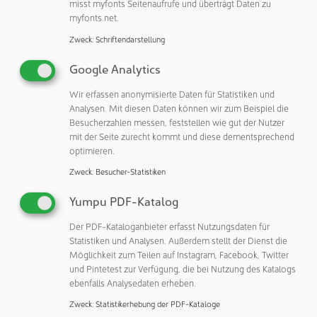
misst myfonts Seitenaufrufe und überträgt Daten zu
anspruchsvolle Kunststofflösungen entwickelt. Heute
myfonts.net.
begleitet Formzeug seine Kunden durch den gesamten
Zweck
:
Schriftendarstellung
Entwicklungs- und Produktionsprozess der
Kunststoffverarbeitung. Das Leistungsspektrum umfasst
Google Analytics
Projektbetreuung, Prozessentwicklung, Werkzeug- und
Formenbau sowie die Serienfertigung von Kunststoffteilen
Wir erfassen anonymisierte Daten für Statistiken und
Analysen. Mit diesen Daten können wir zum Beispiel die
im Spritzgießverfahren und die Produktveredelung. „Wir
Besucherzahlen messen, feststellen wie gut der Nutzer
erfüllen höchste Qualitäts- und Umweltstandards und sind
mit der Seite zurecht kommt und diese dementsprechend
nach ISO 9001:2015 und ISO 14001 zertifiziert.
optimieren.
Nachhaltigkeit ist uns wichtig. So ist das Werkzeug Nr. 2
Zweck
:
Besucher-Statistiken
von über 3.500 gefertigten Werkzeugen bis heute im
Einsatz. Moderne Messtechnik, strukturierte Prüfverfahren
Yumpu PDF-Katalog
und ein erfahrenes Qualitätssicherungsteam garantieren
Der PDF-Kataloganbieter erfasst Nutzungsdaten für
gleichbleibend hohe Produktqualität“, betont Kremers.
Statistiken und Analysen. Außerdem stellt der Dienst die
Möglichkeit zum Teilen auf Instagram, Facebook, Twitter
Menschen machen den Unterschied
und Pintetest zur Verfügung, die bei Nutzung des Katalogs
ebenfalls Analysedaten erheben.
„Unsere Kunden schätzen nicht nur unsere technische
Expertise und pünktliche Lieferungen, sondern vor allem
Zweck
:
Statistikerhebung der PDF-Kataloge