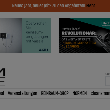
Neues Jahr, neuer Job? Zu den Angeboten!
Mehr ...
Suc
ol
Veranstaltungen
REINRAUM-SHOP
NORMEN
cleansma