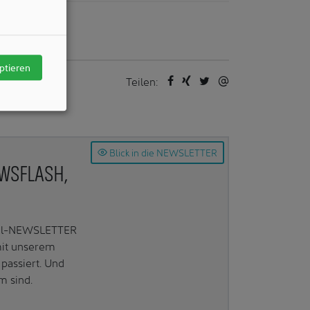
ptieren
Teilen:
Blick in die NEWSLETTER
EWSFLASH,
Mail-NEWSLETTER
mit unserem
passiert. Und
m sind.