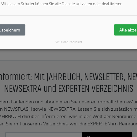
Mit diesem Schalter können Sie alle Dienste aktivieren oder deaktivieren.
 speichern
Alle akze
Mit Klaro realisiert
nformiert: Mit JAHRBUCH, NEWSLETTER, N
NEWSEXTRA und EXPERTEN VERZEICHNIS
f dem Laufenden und abonnieren Sie unseren monatlichen e
n NEWSFLASH sowie NEWSEXTRA. Lassen Sie sich zusätzlich 
AHRBUCH darüber informieren, was in der Welt der Reinräume 
en Sie mit unserem Verzeichnis, wer die EXPERTEN im Reinrau