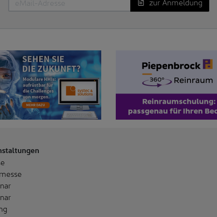
zur Anmeldung
nstaltungen
se
messe
nar
nar
ng