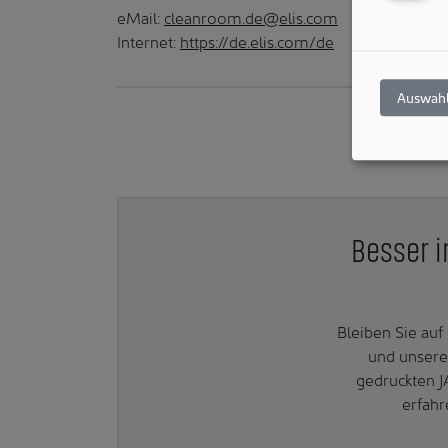
eMail:
cleanroom.de@elis.com
Internet:
https://de.elis.com/de
Auswahl
Besser i
Bleiben Sie au
und unsere
gedruckten J
erfahr