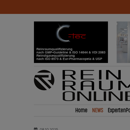
Home
NEWS
ExpertenPo
08.10.2025