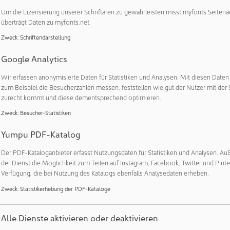
ngen zu minimieren. Seit 2023 hat sich das Unternehmen zud
Um die Lizensierung unserer Schriftaren zu gewährleisten misst myfonts Seitena
die von der Science Based Target Initiative (SBTi) validiert wu
überträgt Daten zu myfonts.net.
ariser Klimaabkommen stehen.
Zweck
:
Schriftendarstellung
çois-David Tourneur, Country Manager für Elis Deutschland 
Google Analytics
neur, Country Manager für Elis Deutschland und Österreich: „Nach
Wir erfassen anonymisierte Daten für Statistiken und Analysen. Mit diesen Date
ens-DNA und zu den Top 5% von 150.000 Teilnehmenden – und
zum Beispiel die Besucherzahlen messen, feststellen wie gut der Nutzer mit der 
gungen – zu gehören, zeigt, wie ernst wir unsere Verantwortu
zurecht kommt und diese dementsprechend optimieren.
chaft nehmen und dass wir auf dem richtigen Weg sind."
Zweck
:
Besucher-Statistiken
Yumpu PDF-Katalog
Unternehmensprofil
zeigen
Der PDF-Kataloganbieter erfasst Nutzungsdaten für Statistiken und Analysen. Au
der Dienst die Möglichkeit zum Teilen auf Instagram, Facebook, Twitter und Pinte
Kontakte
zeigen
Verfügung, die bei Nutzung des Katalogs ebenfalls Analysedaten erheben.
Zweck
:
Statistikerhebung der PDF-Kataloge
Veröffentlichungen:
Weitere Veröffentlichungen dieses Unternehmens 
Alle Dienste aktivieren oder deaktivieren
Weitere Artikel zu diesen Rubriken:
Unternehmen & Personen: A