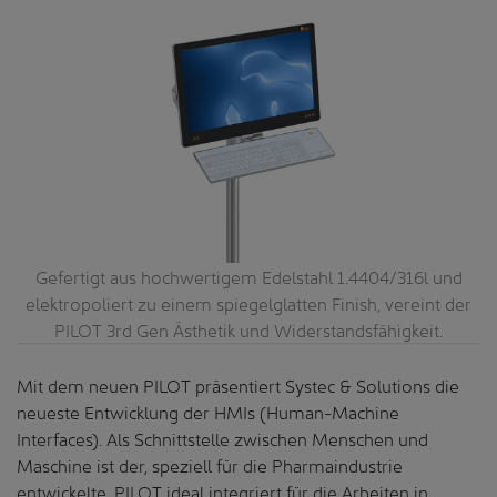
Gefertigt aus hochwertigem Edelstahl 1.4404/316l und
ne
elektropoliert zu einem spiegelglatten Finish, vereint der
P
PILOT 3rd Gen Ästhetik und Widerstandsfähigkeit.
Mit dem neuen PILOT präsentiert Systec & Solutions die
neueste Entwicklung der HMIs (Human-Machine
Interfaces). Als Schnittstelle zwischen Menschen und
Maschine ist der, speziell für die Pharmaindustrie
entwickelte, PILOT ideal integriert für die Arbeiten in