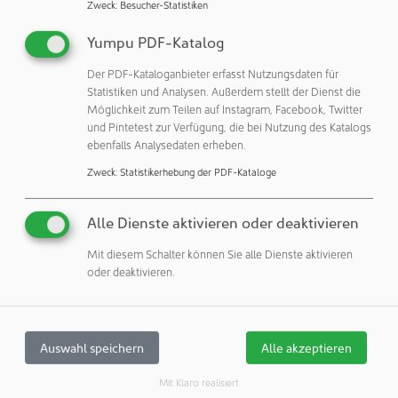
Zweck
:
Besucher-Statistiken
Yumpu PDF-Katalog
Der PDF-Kataloganbieter erfasst Nutzungsdaten für
Statistiken und Analysen. Außerdem stellt der Dienst die
Möglichkeit zum Teilen auf Instagram, Facebook, Twitter
Systec & Solutions GmbH
und Pintetest zur Verfügung, die bei Nutzung des Katalogs
ebenfalls Analysedaten erheben.
Wilhelm-Schickard-Str. 9
76131 Karlsruhe
Zweck
:
Statistikerhebung der PDF-Kataloge
Deutschland
Telefon: +49 721 663510
Alle Dienste aktivieren oder deaktivieren
eMail:
talk@systec-solutions.com
Mit diesem Schalter können Sie alle Dienste aktivieren
Internet:
http://www.systec-solutions.com
oder deaktivieren.
Unternehmensprofil
zeigen
Auswahl speichern
Alle akzeptieren
Kontakte
Mit Klaro realisiert
zeigen