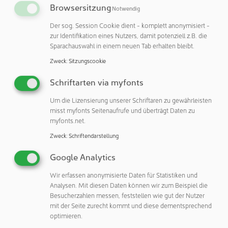
Der optimierte PILOT enthält Technologie der neuesten
Browsersitzung
Notwendig
Generation. Das Betriebssystem Windows 11 ist
vorkonfiguriert. Die verschiedenen Modellpakete wie
Der sog. Session Cookie dient - komplett anonymisiert -
zur Identifikation eines Nutzers, damit potenziell z.B. die
ENDPOINT, ALLROUND, PERFORMANCE und MONITOR
Sparachauswahl in einem neuen Tab erhalten bleibt.
von Systec & Solutions sind selbstverständlich weiterhin
wählbar.
Zweck
:
Sitzungscookie
Schriftarten via myfonts
Ein besonderes Merkmal des PILOT 3rd Gen ist seine
Abwärtskompatibilität zu allen bestehenden Geräteträgern
Um die Lizensierung unserer Schriftaren zu gewährleisten
von Systec & Solutions. Dies erleichtert die Integration in
misst myfonts Seitenaufrufe und überträgt Daten zu
bestehende Systeme. Darüber hinaus können
myfonts.net.
Zubehörteile über zwei M32-Anschlüsse an den Seiten des
Zweck
:
Schriftendarstellung
HMI angeschlossen werden, was weitere Anpassungen
ermöglicht.
Google Analytics
Wir erfassen anonymisierte Daten für Statistiken und
Auf Wunsch können die Geräte auch mit einer
Analysen. Mit diesen Daten können wir zum Beispiel die
angestrebten EX-Zulassung für ATEX/IECEx ZONE 2/22
Besucherzahlen messen, feststellen wie gut der Nutzer
sowie HazLoc Class 1 (2) / DIV 2 ausgestattet werden, um
mit der Seite zurecht kommt und diese dementsprechend
höchste Sicherheit in explosionsgefährdeten Umgebungen
optimieren.
zu gewährleisten.