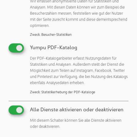
Wir erfassen anonymisierte Daten für Statistiken und
Telefax: +49 89 374288-520
Analysen. Mit diesen Daten können wir zum Beispiel die
eMail:
Holger.Winkelstraeter@caverion.com
Besucherzahlen messen, feststellen wie gut der Nutzer
Internet:
https://www.caverion.de
mit der Seite zurecht kommt und diese dementsprechend
optimieren.
Unternehmensprofil
Zweck
:
Besucher-Statistiken
zeigen
Yumpu PDF-Katalog
Kontakte
Der PDF-Kataloganbieter erfasst Nutzungsdaten für
Statistiken und Analysen. Außerdem stellt der Dienst die
zeigen
Möglichkeit zum Teilen auf Instagram, Facebook, Twitter
und Pintetest zur Verfügung, die bei Nutzung des Katalogs
Veröffentlichungen:
ebenfalls Analysedaten erheben.
Weitere Veröffentlichungen dieses Unternehmens / Autors
Zweck
:
Statistikerhebung der PDF-Kataloge
Weitere Artikel zu diesen Rubriken:
Alle Dienste aktivieren oder deaktivieren
Unternehmen & Personen: Unternehmen
Gebäudetechnik: Klima
Gebäudetechnik: Kältetechnik
Mit diesem Schalter können Sie alle Dienste aktivieren
oder deaktivieren.