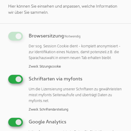
tun“, so Ulf Nickel.
Hier können Sie einsehen und anpassen, welche Information
wir über Sie sammeln.
Caverion hat sich das strategische Ziel gesetzt, auch
anorganisch zu wachsen. Nach dem Zukauf von Schulz
Lufttechnik und S&A Schaltanlagenbau ist die Akquisition
Browsersitzung
von Kees Klima- und Kältetechnik ein weiterer wichtiger
Notwendig
Meilenstein für den laufenden Wachstumskurs.
Der sog. Session Cookie dient - komplett anonymisiert -
zur Identifikation eines Nutzers, damit potenziell z.B. die
Sparachauswahl in einem neuen Tab erhalten bleibt.
Zweck
:
Sitzungscookie
Schriftarten via myfonts
Um die Lizensierung unserer Schriftaren zu gewährleisten
misst myfonts Seitenaufrufe und überträgt Daten zu
Caverion Deutschland GmbH
myfonts.net.
Riesstraße 8
Zweck
:
Schriftendarstellung
80992 München
Deutschland
Google Analytics
Telefon: +49 89 374288117