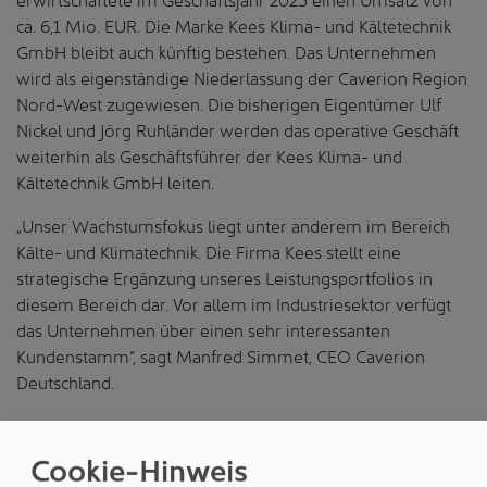
ca. 6,1 Mio. EUR. Die Marke Kees Klima- und Kältetechnik
GmbH bleibt auch künftig bestehen. Das Unternehmen
wird als eigenständige Niederlassung der Caverion Region
Nord-West zugewiesen. Die bisherigen Eigentümer Ulf
Nickel und Jörg Ruhländer werden das operative Geschäft
weiterhin als Geschäftsführer der Kees Klima- und
Kältetechnik GmbH leiten.
„Unser Wachstumsfokus liegt unter anderem im Bereich
Kälte- und Klimatechnik. Die Firma Kees stellt eine
strategische Ergänzung unseres Leistungsportfolios in
diesem Bereich dar. Vor allem im Industriesektor verfügt
das Unternehmen über einen sehr interessanten
Kundenstamm“, sagt Manfred Simmet, CEO Caverion
Deutschland.
„In den vergangenen Jahren ist Kees nachhaltig und
profitabel gewachsen. Mit Caverion als neuem Eigentümer
Cookie-Hinweis
haben wir die besten Voraussetzungen, dies weiterhin zu