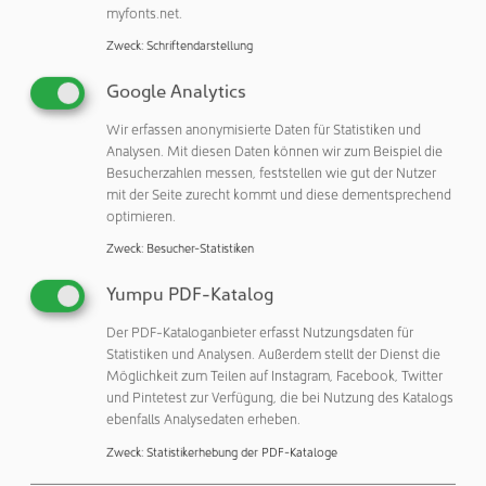
zur Anbringung auf mobilen Arbeitsstationen. Dank der
myfonts.net.
Modularität und Variabilität vereinfacht HSH auch die
Zweck
:
Schriftendarstellung
nachträgliche Integration in bereits bestehende
Google Analytics
Produktionslinien, beispielsweise bei Linienumbauten,
sowie generell in Reinraumumgebungen in Laboren und
Wir erfassen anonymisierte Daten für Statistiken und
Forschungseinrichtungen.“
Analysen. Mit diesen Daten können wir zum Beispiel die
Besucherzahlen messen, feststellen wie gut der Nutzer
CAITRON HMI Tablet CT13 für Reinraumklassen bis GMP
mit der Seite zurecht kommt und diese dementsprechend
A/B
optimieren.
Zweck
:
Besucher-Statistiken
„Das von Fraunhofer IPA getestete und zertifizierte HMI-
Tablet CT13 ist das Ergebnis unserer langjährigen
Yumpu PDF-Katalog
Praxiserfahrung in Reinraumumgebungen der Pharma-
Der PDF-Kataloganbieter erfasst Nutzungsdaten für
und Chemieindustrie und trägt den dortigen
Statistiken und Analysen. Außerdem stellt der Dienst die
Anforderungen an mobiles Equipment in jeder Hinsicht
Möglichkeit zum Teilen auf Instagram, Facebook, Twitter
Rechnung“, so Michael Hirt. „Technisch basiert es auf den
und Pintetest zur Verfügung, die bei Nutzung des Katalogs
Modellen der Surface Pro 10- und Surface Pro 11-Tablets
ebenfalls Analysedaten erheben.
von Microsoft.“
Zweck
:
Statistikerhebung der PDF-Kataloge
Das Tablet CT13 punktet mit vollumfänglicher