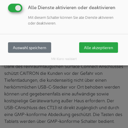
Funktionalität der vorder- und rückseitigen Kamera und
Alle Dienste aktivieren oder deaktivieren
eignet sich damit u.a. ideal für hochaufgelöste Bild- und
Mit diesem Schalter können Sie alle Dienste aktivieren
Videodokumentationen wie etwa von Probenahmen. Das
oder deaktivieren.
CT13 verfügt über einen magnetischen Ladeadapter. Das
Gerät wird direkt über den Powereingang geladen, so dass
der USB-C-Anschluss auch während des Ladevorgangs
verfügbar bleibt. Das Laden kann entweder über den
Auswahl speichern
Alle akzeptieren
Ladeadapter oder eine Ladeschale erfolgen.
Mit Klaro realisiert
Dank des reinraumtauglichen Surface Connect Anschlusses
schützt CAITRON die Kunden vor der Gefahr von
Tiefentladungen, die kundenseitig nicht über einen
herkömmlichen USB-C-Stecker vor Ort behoben werden
können und gegebenenfalls eine aufwändige sowie
kostspielige Gerätewartung außer Haus erfordern. Der
USB-CAnschluss des CT13 ist direkt zugänglich und durch
eine GMP-konforme Abdeckung geschützt. Die Tasten des
Tablets werden über GMP-konforme Schalter bedient.