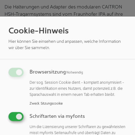
Die Halterungen und Adapter des modularen CAITRON
HSH-Tragarmsystems sind vom Fraunhofer IPA auf ihre
Tauglichkeit bis Reinraumklasse GMP A/B getestet und
Cookie-Hinweis
zertifiziert. Pharma- und Life Science-Unternehmen
können so ihre Geräte der Cleanroom HMI Serie
Hier können Sie einsehen und anpassen, welche Information
bedarfsorientiert in ihren Reinraumumgebungen
wir über Sie sammeln.
installieren und profitieren hierbei von der hohen
Modularität des Systems.
Für Einsatzgebiete mit besonderen Ansprüchen wie etwa
Browsersitzung
Notwendig
einer Montage an bereits vorhandene Halterungen von
Der sog. Session Cookie dient - komplett anonymisiert -
Altgeräten von Drittanbietern bietet CAITRON des
zur Identifikation eines Nutzers, damit potenziell z.B. die
Weiteren ein Portfolio individualisierter Lösungen für eine
Sparachauswahl in einem neuen Tab erhalten bleibt.
optimale Implementierung in die Labor- oder
Zweck
:
Sitzungscookie
Produktionsumgebung.
Schriftarten via myfonts
Michael Hirt: „Das Tragarmsystem deckt praktisch alle
Einsatzszenarien, wie wir sie in Reinraumumgebungen
Um die Lizensierung unserer Schriftaren zu gewährleisten
antreffen, ab – von Wand- und Deckenmontagen bis hin
misst myfonts Seitenaufrufe und überträgt Daten zu