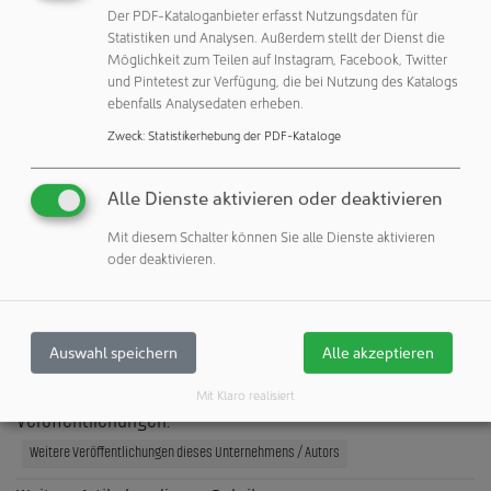
Der PDF-Kataloganbieter erfasst Nutzungsdaten für
seine lokalen Partnerschaften fördern, um Innovationen
Statistiken und Analysen. Außerdem stellt der Dienst die
im Gesundheitswesen in China und weltweit
Möglichkeit zum Teilen auf Instagram, Facebook, Twitter
voranzutreiben.
und Pintetest zur Verfügung, die bei Nutzung des Katalogs
ebenfalls Analysedaten erheben.
Das Bayer Co.Lab Berlin wird im November 2024 am
Zweck
:
Statistikerhebung der PDF-Kataloge
Hauptsitz der globalen Pharmasparte des Unternehmens
eröffnet. Es wird als Drehscheibe für bahnbrechende
Entdeckungen dienen, mit besonderem Schwerpunkt auf
Alle Dienste aktivieren oder deaktivieren
Zell- und Gentherapien sowie modalen Plattformen.
Mit diesem Schalter können Sie alle Dienste aktivieren
oder deaktivieren.
BAYER AG
51373 Leverkusen
Auswahl speichern
Alle akzeptieren
Deutschland
Mit Klaro realisiert
Veröffentlichungen:
Weitere Veröffentlichungen dieses Unternehmens / Autors