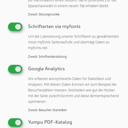
klinischen Studien von Bayer werden auch in China
Sparachauswahl in einem neuen Tab erhalten bleibt.
durchgeführt, sowohl in den frühen als auch in den späten
Zweck
:
Sitzungscookie
Phasen der klinischen Entwicklung. Darüber hinaus arbeitet
Bayer mit führenden akademischen Einrichtungen wie der
Schriftarten via myfonts
Tsinghua-Universität und der Peking-Universität
Um die Lizensierung unserer Schriftaren zu gewährleisten
zusammen, um die Umsetzung früher
misst myfonts Seitenaufrufe und überträgt Daten zu
Forschungsergebnisse in die Entwicklung neuer
myfonts.net.
Medikamente zu beschleunigen und so die
Zweck
:
Schriftendarstellung
pharmazeutischen F&E-Kapazitäten in China weiter zu
stärken. Diese Kooperationen haben zu mehr als 100
Google Analytics
gemeinsamen Forschungsprojekten geführt und Bayer zu
Wir erfassen anonymisierte Daten für Statistiken und
einem Vorbild für kooperative Innovation im chinesischen
Analysen. Mit diesen Daten können wir zum Beispiel die
Pharmasektor gemacht.
Besucherzahlen messen, feststellen wie gut der Nutzer
mit der Seite zurecht kommt und diese dementsprechend
Die Eröffnung des Bayer Co.Lab Shanghai unterstreicht das
optimieren.
anhaltende Engagement von Bayer, in China in
Zweck
:
Besucher-Statistiken
Innovationen zu investieren und bekräftigt die
Entschlossenheit des Unternehmens, in diesem wichtigen
Yumpu PDF-Katalog
Markt zu wachsen. Durch das Bayer Co.Lab wird Bayer