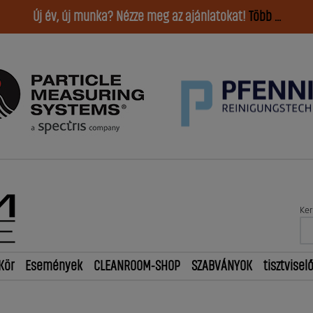
Új év, új munka? Nézze meg az ajánlatokat!
Több ...
Ker
Kör
Események
CLEANROOM-SHOP
SZABVÁNYOK
tisztvisel