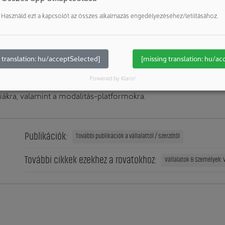
nghai megnyitása hangsúlyozza a Bayer folyamatos elkötelezet
Használd ezt a kapcsolót az összes alkalmazás engedélyezéséhez/letiltásához.
 fektessen, és megerősíti a vállalat azon szándékát, hogy növ
yer Co.Lab révén a Bayer támogatni fogja helyi partnerségeit a
tásában Kínában és világszerte.
 translation: hu/acceptSelected]
[missing translation: hu/ac
in 2024 novemberében nyílik meg a vállalat globális gyógyszer
Powered by Klaro!
központ a forradalmi felfedezések egyik központja lesz, különös
piákra, valamint a modalitás-platformokra.
Publikációk:
További publikációk a vállalattól / szerzőtől
További cikkek ezekhez a rovatokhoz:
Vállalatok & Személyek: V