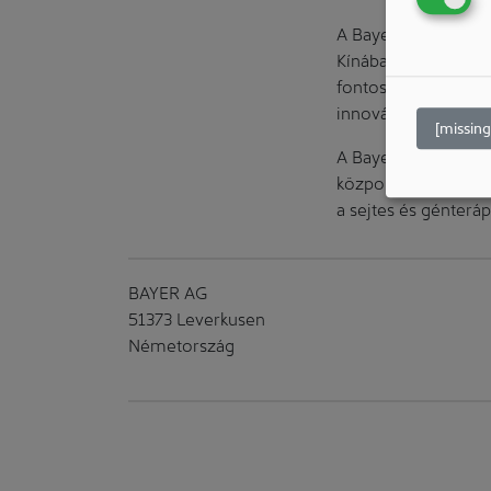
A Bayer Co.Lab Sha
Kínában innovációba
fontos piacon. A Ba
innovációk előmozdí
[missing
A Bayer Co.Lab Berl
központjában. Ez a 
a sejtes és génterá
BAYER AG
51373 Leverkusen
Németország