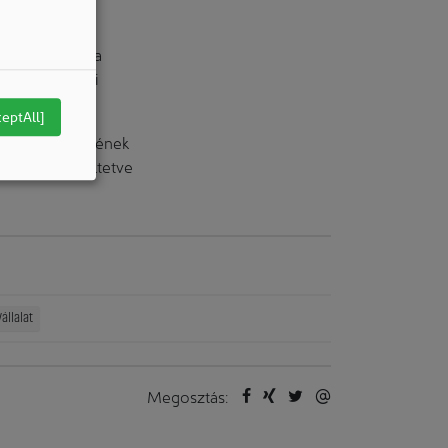
tségét, hogy
ekedjen ebben a
z egészségügyi
ceptAll]
észeti részlegének
 hangsúlyt fektetve
állalat
Megosztás: