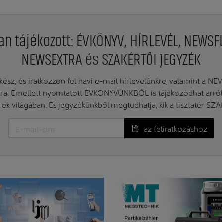
an tájékozott: ÉVKÖNYV, HÍRLEVÉL, NEWSF
NEWSEXTRA és SZAKÉRTŐI JEGYZÉK
ész, és iratkozzon fel havi e-mail hírlevelünkre, valamint a N
. Emellett nyomtatott ÉVKÖNYVÜNKBŐL is tájékozódhat arról, 
erek világában. És jegyzékünkből megtudhatja, kik a tisztatér SZ
az feliratkozáshoz