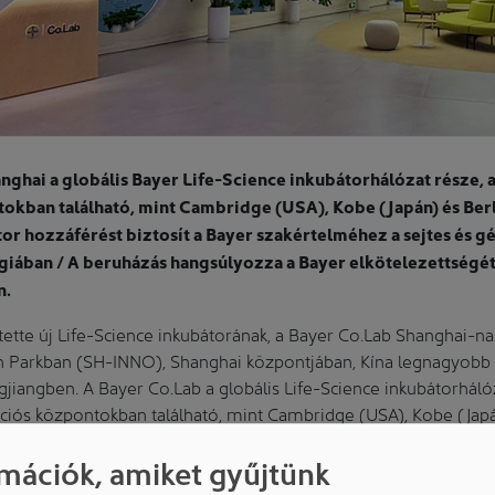
nghai a globális Bayer Life-Science inkubátorhálózat része, 
okban található, mint Cambridge (USA), Kobe (Japán) és Ber
tor hozzáférést biztosít a Bayer szakértelméhez a sejtes és g
giában / A beruházás hangsúlyozza a Bayer elkötelezettségé
n.
ette új Life-Science inkubátorának, a Bayer Co.Lab Shanghai-na
n Parkban (SH-INNO), Shanghai központjában, Kína legnagyob
jiangben. A Bayer Co.Lab a globális Life-Science inkubátorháló
ciós központokban található, mint Cambridge (USA), Kobe (Japá
yer Co.Lab Shanghai alapítása jelentős mérföldkő a Bayer küls
mációk, amiket gyűjtünk
lynek célja az open collaboration ösztönzése a biotech ökoszis
nológiás laborokat, közösségi munkaterületeket és testreszabot