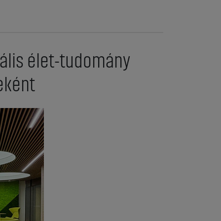
bális élet-tudomány
eként