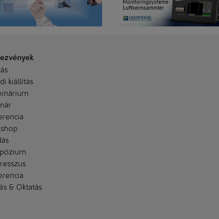
ezvények
tás
i kiállítás
inárium
nár
erencia
shop
dás
pózium
resszus
erencia
és & Oktatás