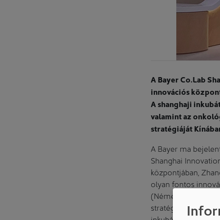
A Bayer Co.Lab Sha
innovációs központ
A shanghaji inkubá
valamint az onkoló
stratégiáját Kínába
A Bayer ma bejelent
Shanghai Innovatio
központjában, Zhang
olyan fontos innová
(Németország). A Ba
Infor
stratégiájában, ame
inkubátor csúcstech