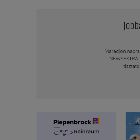
Jobb
Maradjon naprak
NEWSEXTRA-ra
tisztat