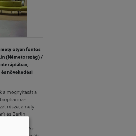
amely olyan fontos
lin (Németország) /
énterápiában,
t és növekedési
k a megnyitását a
b biopharma-
zat része, amely
n) és Berlin
ő innovációs
ztémán belül. Az
t támogatást nyújt