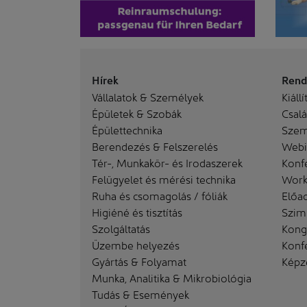
Hírek
Rend
Vállalatok & Személyek
Kiállí
Épületek & Szobák
Család
Épülettechnika
Szem
Berendezés & Felszerelés
Webi
Tér-, Munkakör- és Irodaszerek
Konf
Felügyelet és mérési technika
Work
Ruha és csomagolás / fóliák
Előa
Higiéné és tisztítás
Szim
Szolgáltatás
Kong
Üzembe helyezés
Konf
Gyártás & Folyamat
Képz
Munka, Analitika & Mikrobiológia
Tudás & Események