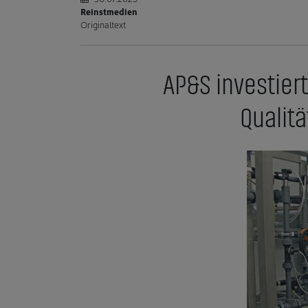
Reinstmedien
Originaltext
AP&S investier
Qualit