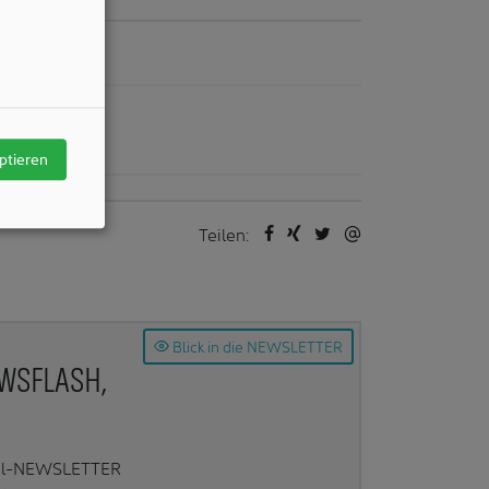
/ Autors
tmedien
ptieren
Teilen:
Blick in die NEWSLETTER
EWSFLASH,
Mail-NEWSLETTER