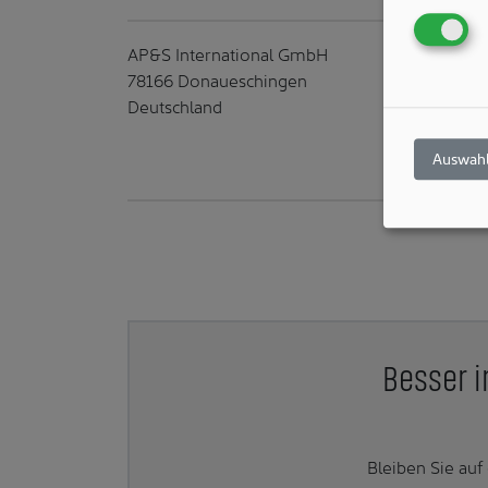
AP&S International GmbH
78166 Donaueschingen
Deutschland
Auswahl
Besser i
Bleiben Sie au