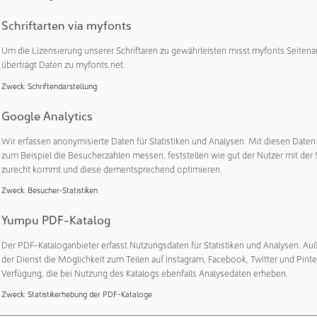
Schriftarten via myfonts
lichen Wachstum des Unternehmens stößt die bisherige Anla
renzen. „Die neue Reinstwasseranlage ist ein zentraler Bestandt
Um die Lizensierung unserer Schriftaren zu gewährleisten misst myfonts Seitena
 Sie gewährleistet einen unterbrechungsfreien Spülbetrieb, v
überträgt Daten zu myfonts.net.
t und schafft gleichzeitig Redundanz zur Absicherung der Betrieb
Zweck
:
Schriftendarstellung
ter Prozesstechnologie bei AP&S.
Google Analytics
er gesamten Reinstwasseraufbereitung:
Wir erfassen anonymisierte Daten für Statistiken und Analysen. Mit diesen Date
bH, Stuttgart
zum Beispiel die Besucherzahlen messen, feststellen wie gut der Nutzer mit der 
ß SEMI F63-0701
zurecht kommt und diese dementsprechend optimieren.
tung: 6 m³/h
Zweck
:
Besucher-Statistiken
 m³/h
men: 22 m³ Reinstwasser
Yumpu PDF-Katalog
Der PDF-Kataloganbieter erfasst Nutzungsdaten für Statistiken und Analysen. Au
ion sichert sich AP&S nicht nur eine stabile Versorgung mit hoc
der Dienst die Möglichkeit zum Teilen auf Instagram, Facebook, Twitter und Pinte
ernehmensbereiche, sondern stärkt auch seine Position als verlä
Verfügung, die bei Nutzung des Katalogs ebenfalls Analysedaten erheben.
en der Halbleiterbranche.
Zweck
:
Statistikerhebung der PDF-Kataloge