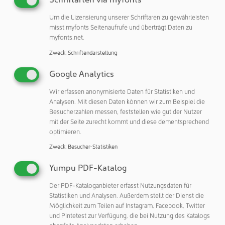
eine herausragende Flexibilität. Das System ist darauf
ausgelegt, mit verschiedenen Probentypen zu arbeiten
Um die Lizensierung unserer Schriftaren zu gewährleisten
und sich mühelos an unterschiedliche Anwendungsfälle
misst myfonts Seitenaufrufe und überträgt Daten zu
myfonts.net.
anzupassen.
Zweck
:
Schriftendarstellung
Mit dem Multi-Matrix-Probengeber (MMS) können
sowohl flüssige als auch feste Proben dosiert werden. Der
Google Analytics
Wechsel zwischen den Probentypen ist selbst für
Wir erfassen anonymisierte Daten für Statistiken und
ungeschultes Personal in weniger als fünf Minuten
Analysen. Mit diesen Daten können wir zum Beispiel die
durchzuführen. Darüber hinaus kann ICprep problemlos in
Besucherzahlen messen, feststellen wie gut der Nutzer
ein bestehendes Analytik Jena System integriert werden.
mit der Seite zurecht kommt und diese dementsprechend
Dies ermöglicht die Erweiterung des
optimieren.
Anwendungsbereiches des Nutzers, ohne in mehr
Zweck
:
Besucher-Statistiken
Laborfläche oder zusätzliche Geräte investieren zu
müssen.
Yumpu PDF-Katalog
Der PDF-Kataloganbieter erfasst Nutzungsdaten für
ICprep bietet ein äußerst breites Anwendungsspektrum,
Statistiken und Analysen. Außerdem stellt der Dienst die
das die Vorbereitung von Proben für die Bestimmung von
Möglichkeit zum Teilen auf Instagram, Facebook, Twitter
AOF, AOBr, AOI, AOCl und CIC-AOX sowie EOF bis hin zu
und Pintetest zur Verfügung, die bei Nutzung des Katalogs
TF und TOF abdeckt. Auch Proben zur separaten