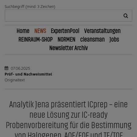
Suchbegriff (mind. 3 Zeichen)
Home
NEWS
ExpertenPool
Veranstaltungen
REINRAUM-SHOP
NORMEN
cleansman
Jobs
Newsletter Archiv
07.06.2025
Prüf- und Nachweismittel
Originaltext
Analytik Jena präsentiert ICprep – eine
neue Lösung zur IC-ready
Probenvorbereitung für die Bestimmung
von Halogenen, AOF/EOF und TF/TOF