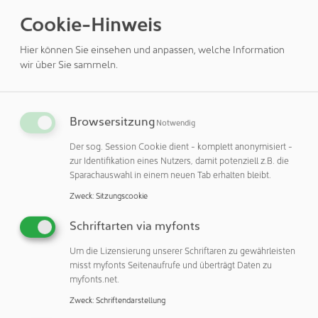
erkennen: Die Serie D-MH1 differenziert mithilfe ihres
Cookie-Hinweis
analogen Spannungsausgangs (1 bis 5 V) zwischen bis zu
drei Positionspunkten. Mit dem Feature „Schnappschuss“,
Hier können Sie einsehen und anpassen, welche Information
einer Kopierfunktion der Messwertanzeige, ist die
wir über Sie sammeln.
komfortable Einstellung mehrerer Positionen möglich.
Dabei sparen die neuen Signalgeber nicht an Leistung: Die
Ausgangs-Wiederholgenauigkeit von ±20 mV und die
Browsersitzung
Notwendig
resultierende Positionsauflösung von ±0,1 mm sind
vorteilhaft etwa bei der Abfrage von kleineren
Der sog. Session Cookie dient - komplett anonymisiert -
zur Identifikation eines Nutzers, damit potenziell z.B. die
Veränderungen von Werkstückgrößen.
Sparachauswahl in einem neuen Tab erhalten bleibt.
Schlank und schnell zu höherer Flexibilität
Zweck
:
Sitzungscookie
Ein praktisches Plus bietet der axiale und senkrechte
Schriftarten via myfonts
Verdrahtungseingang, was eine flexible Installation je nach
Um die Lizensierung unserer Schriftaren zu gewährleisten
Anwendung erlaubt. Dabei lässt sich die Serie D-MH1 mit
misst myfonts Seitenaufrufe und überträgt Daten zu
den optionalen vorverdrahteten M8- und M12-
myfonts.net.
Steckverbinder sicher anschließen und dank
Zweck
:
Schriftendarstellung
Einstellungsvorrichtung für das digitale Display einfach