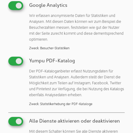
einschalten. Der Signalgeber verfügt zudem über ein
Google Analytics
besonders kompaktes Schaltergehäuse, das Anwender
bereits von der Serie D-M9 kennen: Dessen schlanker
Wir erfassen anonymisierte Daten für Statistiken und
Analysen. Mit diesen Daten können wir zum Beispiel die
Aufbau verhindert den Überstand des Schalters am Greifer.
Besucherzahlen messen, feststellen wie gut der Nutzer
Auf einem Minimum wird auch der Installationsaufwand
mit der Seite zurecht kommt und diese dementsprechend
gehalten, denn die Gehäusemontage ist direkt und ohne
optimieren.
zusätzliches Befestigungselement für den Schalter
Zweck
:
Besucher-Statistiken
möglich.
Yumpu PDF-Katalog
Robuster Allrounder für breites Spektrum
Der PDF-Kataloganbieter erfasst Nutzungsdaten für
Die Serie D-MH1 verschlankt zugunsten der Anwender
Statistiken und Analysen. Außerdem stellt der Dienst die
demnach den Bedarf an Raum, Zeit und Kosten, trumpft
Möglichkeit zum Teilen auf Instagram, Facebook, Twitter
und Pintetest zur Verfügung, die bei Nutzung des Katalogs
aber zugleich bei Präzision, Leistung sowie in Sachen
ebenfalls Analysedaten erheben.
Robustheit auf: Der Schalter ist dank IP67-Gehäuse
hervorragend vor Umwelteinflüssen geschützt und somit
Zweck
:
Statistikerhebung der PDF-Kataloge
auch für den Einsatz unter widrigeren Bedingungen
geeignet.
Alle Dienste aktivieren oder deaktivieren
Entwickelt für die Verwendung mit Kurzhub-Greifern ist
Mit diesem Schalter können Sie alle Dienste aktivieren