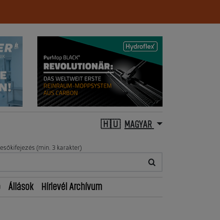
MAGYAR
esőkifejezés (min. 3 karakter)
ő
Állások
Hírlevél Archívum