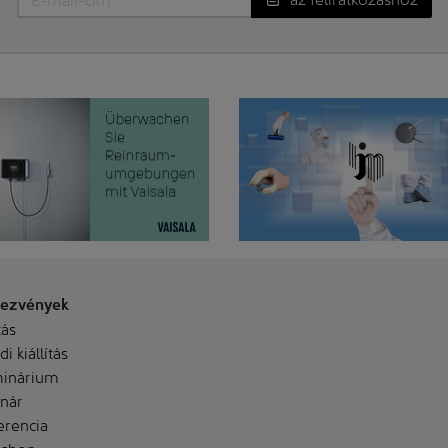
ezvények
tás
i kiállítás
inárium
nár
erencia
shop