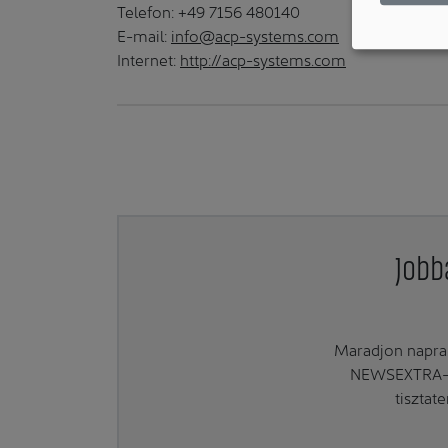
Telefon: +49 7156 480140
E-mail:
info@acp-systems.com
Internet:
http://acp-systems.com
Jobb
Maradjon naprak
NEWSEXTRA-ra
tisztat