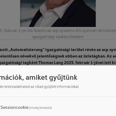
 február 1-je óta felelős az acp systems AG újonnan létrehozo
igazgatósági szakterületéért.
zott „Automatisierung” igazgatósági terület révén az acp sy
jelentősen növekvő jelentőségnek ebben az üzletágban. Az ado
igazgatósági tagként Thomas Lang 2025. február 1-jével lett k
k ügyfélspecifikus automatizálása a technológiák mellett, mint p
mációk, amiket gyűjtünk
tkezelés reciklált CO2-val, valamint a mikrodózis alkalmazása, 
zé tartozik. Innovatív automatizálási megoldások révén, többek
d és testreszabhatod az rólad gyűjtött információkat.
umulátorgyártás, orvosi- és mikrotechnológia, energiaipar és s
n, ez az üzletág az elmúlt években jelentősen növekedett. Ez a f
éven létrehozott igazgatósági területet, amelyhez Thomas Lang
Sessioncookie
(mindig kötelező)
z igazgatósághoz. Ez összefogja az automatizált kezelési és szer