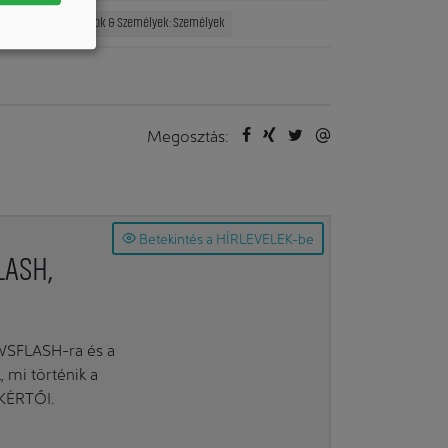
állalat
Vállalatok & Személyek: Személyek
Megosztás:
Betekintés a HÍRLEVELEK-be
LASH,
EWSFLASH-ra és a
mi történik a
AKÉRTŐI.