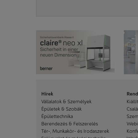
Hírek
Rend
Vállalatok & Személyek
Kiállí
Épületek & Szobák
Család
Épülettechnika
Szem
Berendezés & Felszerelés
Webi
Tér-, Munkakör- és Irodaszerek
Konf
Felügyelet és mérési technika
Work