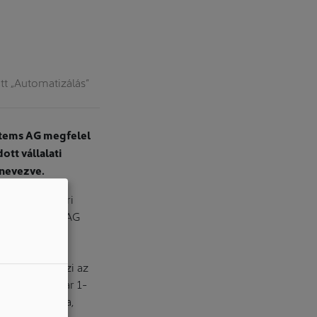
tt „Automatizálás”
stems AG megfelel
tt vállalati
inevezve.
éldául az ipari
az acp systems AG
 között az
zórakoztató
ejlődés tükrözi az
 2025. február 1-
elési, robotika,