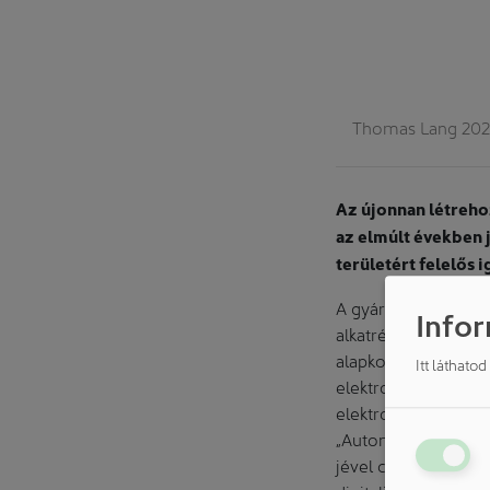
Thomas Lang 2025.
Az újonnan létreho
az elmúlt években 
területért felelős 
A gyártási folyamato
Infor
alkatrész- és felüle
alapkompetenciái kö
Itt láthato
elektronika- és akk
elektronika területé
„Automatisierung” n
jével csatlakozott a