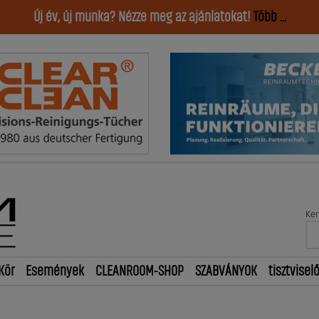
Új év, új munka? Nézze meg az ajánlatokat!
Több ...
Ker
Kör
Események
CLEANROOM-SHOP
SZABVÁNYOK
tisztvisel