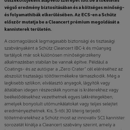
végső eredmény biztosításában és a költséges minőség-
és folyamathibák elkerülésében. Az ECS-en a Schütz
először mutatja be a Cleancert prémium megoldását a
kannisterek területén.
A csomagolások legmagasabb biztonsági és tisztasági
szabványaként a Schütz Cleancert IBC-k és műanyag
tartályok már sok különösen minőségérzékeny
alkalmazásban stabilan be vannak építve. Például a
Coatings- és az autóipar a „Zero Crater” cél eléréséhez az
abszolút tisztaságú töltőtermékekre támaszkodik. Még a
legkisebb szilikon, elválasztó anyagok, lágyítók vagy
általában idegen részecskék nyomai is kráterekhez vagy
beékelődésekhez vezethetnek egyes lakkrétegekben,
amelyek bonyolult utómunkálatokat vagy teljes selejtet
eredményezhetnek. Kis, 5-től 30 literig terjedő
töltetméretekhez a Schütz most az innovatív SC1 kannister
sorozatát kínálja a Cleancert szabvány szerint, amely a