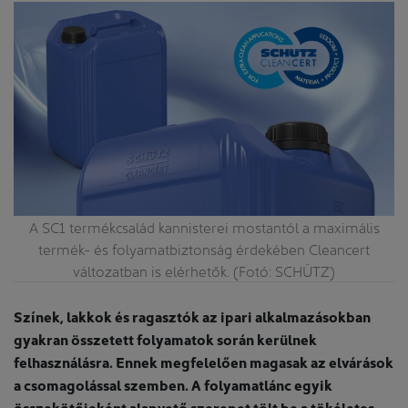
A SC1 termékcsalád kannisterei mostantól a maximális
termék- és folyamatbiztonság érdekében Cleancert
változatban is elérhetők. (Fotó: SCHÜTZ)
Színek, lakkok és ragasztók az ipari alkalmazásokban
gyakran összetett folyamatok során kerülnek
felhasználásra. Ennek megfelelően magasak az elvárások
a csomagolással szemben. A folyamatlánc egyik
összekötőjeként alapvető szerepet tölt be a tökéletes