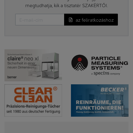
megtudhatja, kik a tisztatér SZAKÉRTŐI.
az feliratkozáshoz