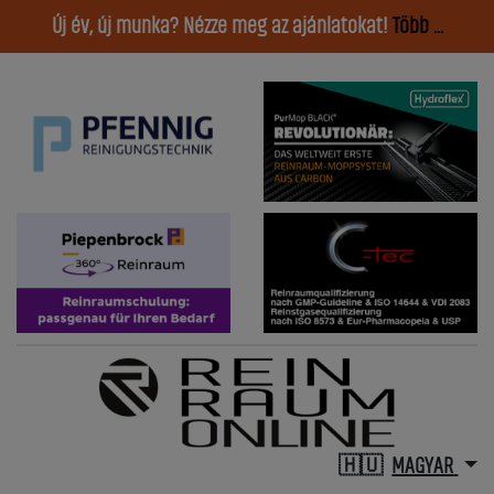
Új év, új munka? Nézze meg az ajánlatokat!
Több ...
MAGYAR