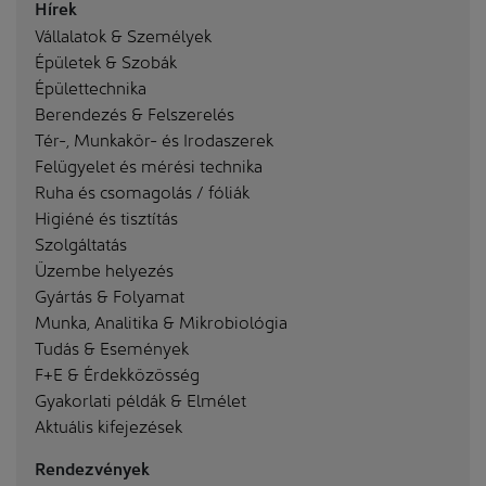
Hírek
Vállalatok & Személyek
Épületek & Szobák
Épülettechnika
Berendezés & Felszerelés
Tér-, Munkakör- és Irodaszerek
Felügyelet és mérési technika
Ruha és csomagolás / fóliák
Higiéné és tisztítás
Szolgáltatás
Üzembe helyezés
Gyártás & Folyamat
Munka, Analitika & Mikrobiológia
Tudás & Események
F+E & Érdekközösség
Gyakorlati példák & Elmélet
Aktuális kifejezések
Rendezvények