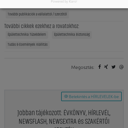
Powered by Klaro!
Publikációk:
További publikációk a vállalattól / szerzőtől
További cikkek ezekhez a rovatokhoz:
Épülettechnika: Tűzvédelem
Épülettechnika: Biztonság
Tudás & Események: Kiállítás
Megosztás:
Betekintés a HÍRLEVELEK-be
Jobban tájékozott: ÉVKÖNYV, HÍRLEVÉL,
NEWSFLASH, NEWSEXTRA és SZAKÉRTŐI