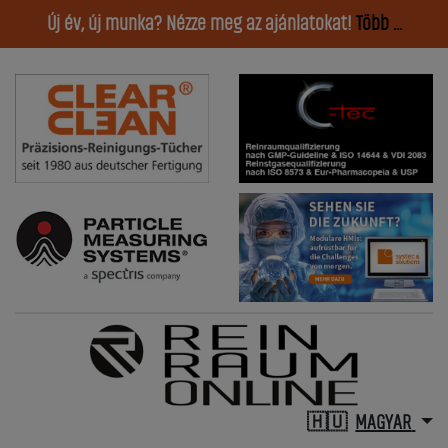
Új év, új munka? Nézze meg az ajánlatokat!
Több ...
MAGYAR