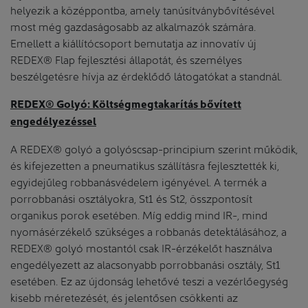
helyezik a középpontba, amely tanúsítványbővítésével
most még gazdaságosabb az alkalmazók számára.
Emellett a kiállítócsoport bemutatja az innovatív új
REDEX® Flap fejlesztési állapotát, és személyes
beszélgetésre hívja az érdeklődő látogatókat a standnál.
REDEX® Golyó: Költségmegtakarítás bővített
engedélyezéssel
A REDEX® golyó a golyóscsap-principium szerint működik,
és kifejezetten a pneumatikus szállításra fejlesztették ki,
egyidejűleg robbanásvédelem igényével. A termék a
porrobbanási osztályokra, St1 és St2, összpontosít
organikus porok esetében. Míg eddig mind IR-, mind
nyomásérzékelő szükséges a robbanás detektálásához, a
REDEX® golyó mostantól csak IR-érzékelőt használva
engedélyezett az alacsonyabb porrobbanási osztály, St1
esetében. Ez az újdonság lehetővé teszi a vezérlőegység
kisebb méretezését, és jelentősen csökkenti az