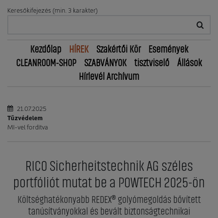
Keresőkifejezés (min. 3 karakter)
Kezdőlap
HÍREK
Szakértői Kör
Események
CLEANROOM-SHOP
SZABVÁNYOK
tisztviselő
Állások
Hírlevél Archívum
21.07.2025
Tűzvédelem
MI-vel fordítva
RICO Sicherheitstechnik AG széles
portfóliót mutat be a POWTECH 2025-ön
Költséghatékonyabb REDEX® golyómegoldás bővített
tanúsítványokkal és bevált biztonságtechnikai