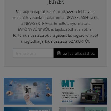
JEGYZÉK
Maradjon naprakész, és iratkozzon fel havi e-
mail hírlevelünkre, valamint a NEWSFLASH-ra és
a NEWSEXTRA-ra. Emellett nyomtatott
ÉVKÖNYVÜNKBŐL is tájékozódhat arról, mi
történik a tisztaterek világában. És jegyzékünkből
megtudhatja, kik a tisztatér SZAKÉRTŐI.
az feliratkozáshoz