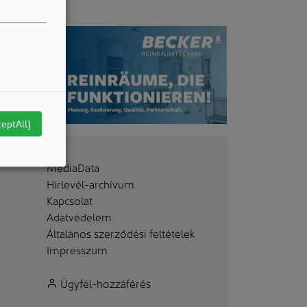
ceptAll]
MediaData
Hírlevél-archívum
Kapcsolat
Adatvédelem
Általános szerződési feltételek
Impresszum
Ügyfél-hozzáférés