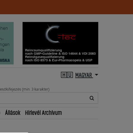
MAGYAR
esőkifejezés (min. 3 karakter)
ő
Állások
Hírlevél Archívum