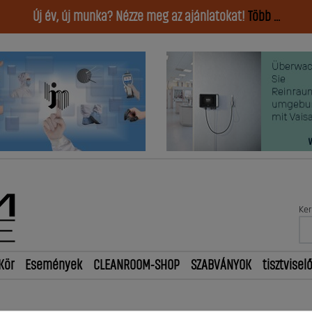
Új év, új munka? Nézze meg az ajánlatokat!
Több ...
Ker
Kör
Események
CLEANROOM-SHOP
SZABVÁNYOK
tisztvisel