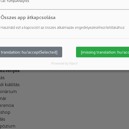
Cél
:
YumpuAnalytics
Összes app átkapcsolása
Használd ezt a kapcsolót az összes alkalmazás engedélyezéséhez/letiltásához.
 translation: hu/acceptSelected]
[missing translation: hu/ac
Powered by Klaro!
ezvények
tás
i kiállítás
inárium
nár
erencia
shop
dás
pózium