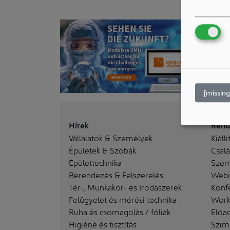
[missing
Hírek
Rend
Vállalatok & Személyek
Kiállí
Épületek & Szobák
Család
Épülettechnika
Szem
Berendezés & Felszerelés
Webi
Tér-, Munkakör- és Irodaszerek
Konf
Felügyelet és mérési technika
Work
Ruha és csomagolás / fóliák
Előa
Higiéné és tisztítás
Szim