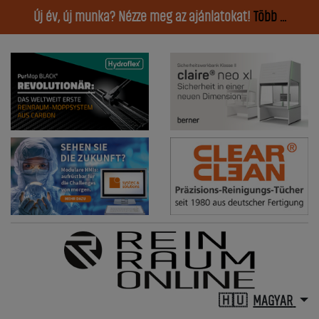
Új év, új munka? Nézze meg az ajánlatokat!
Több ...
MAGYAR