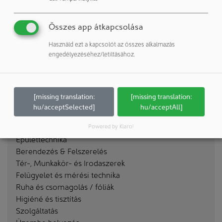
Összes app átkapcsolása
Használd ezt a kapcsolót az összes alkalmazás
engedélyezéséhez/letiltásához.
[missing translation:
[missing translation:
Hírek
hu/acceptSelected]
hu/acceptAll]
Vállalatok & Személyek
Épületek & Szobák
Powered by Klaro!
Épülettechnika
Berendezés & Felszerelés
Tér-, Munkakör- és Irodaszerek
Felügyelet és mérési technika
Ruha és csomagolás / fóliák
Higiéné és tisztítás
Szolgáltatás
Üzembe helyezés