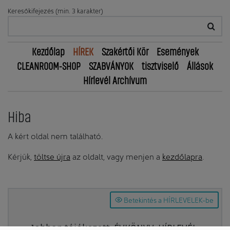
Keresőkifejezés (min. 3 karakter)
Kezdőlap
HÍREK
Szakértői Kör
Események
CLEANROOM-SHOP
SZABVÁNYOK
tisztviselő
Állások
Hírlevél Archívum
Hiba
A kért oldal nem található.
Kérjük,
töltse újra
az oldalt, vagy menjen a
kezdőlapra
.
Betekintés a HÍRLEVELEK-be
Jobban tájékozott: ÉVKÖNYV, HÍRLEVÉL,