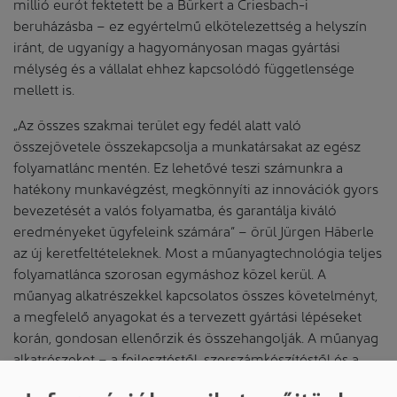
millió eurót fektetett be a Bürkert a Criesbach-i
beruházásba – ez egyértelmű elkötelezettség a helyszín
iránt, de ugyanígy a hagyományosan magas gyártási
mélység és a vállalat ehhez kapcsolódó függetlensége
mellett is.
„Az összes szakmai terület egy fedél alatt való
összejövetele összekapcsolja a munkatársakat az egész
folyamatlánc mentén. Ez lehetővé teszi számunkra a
hatékony munkavégzést, megkönnyíti az innovációk gyors
bevezetését a valós folyamatba, és garantálja kiváló
eredményeket ügyfeleink számára” – örül Jürgen Häberle
az új keretfeltételeknek. Most a műanyagtechnológia teljes
folyamatlánca szorosan egymáshoz közel kerül. A
műanyag alkatrészekkel kapcsolatos összes követelményt,
a megfelelő anyagokat és a tervezett gyártási lépéseket
korán, gondosan ellenőrzik és összehangolják. A műanyag
alkatrészeket – a fejlesztéstől, szerszámkészítéstől és a
technikumtól – műanyagtudatosan tervezik, minősítik és