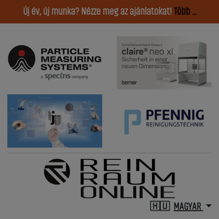
Új év, új munka? Nézze meg az ajánlatokat!
Több ...
MAGYAR