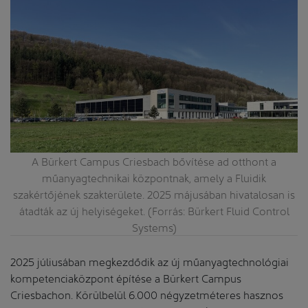
A Bürkert Campus Criesbach bővítése ad otthont a
műanyagtechnikai központnak, amely a Fluidik
szakértőjének szakterülete. 2025 májusában hivatalosan is
átadták az új helyiségeket. (Forrás: Bürkert Fluid Control
Systems)
2025 júliusában megkezdődik az új műanyagtechnológiai
kompetenciaközpont építése a Bürkert Campus
Criesbachon. Körülbelül 6.000 négyzetméteres hasznos