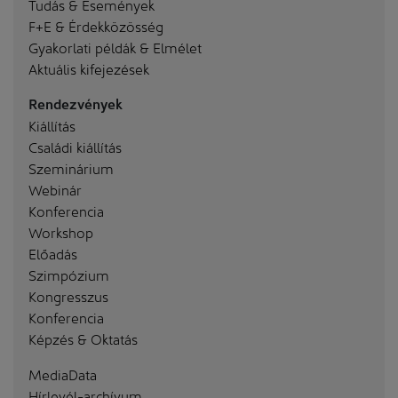
Tudás & Események
F+E & Érdekközösség
Gyakorlati példák & Elmélet
Aktuális kifejezések
Rendezvények
Kiállítás
Családi kiállítás
Szeminárium
Webinár
Konferencia
Workshop
Előadás
Szimpózium
Kongresszus
Konferencia
Képzés & Oktatás
MediaData
Hírlevél-archívum