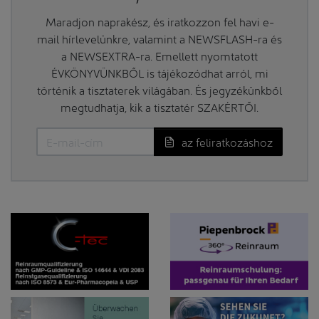
Maradjon naprakész, és iratkozzon fel havi e-
mail hírlevelünkre, valamint a NEWSFLASH-ra és
a NEWSEXTRA-ra. Emellett nyomtatott
ÉVKÖNYVÜNKBŐL is tájékozódhat arról, mi
történik a tisztaterek világában. És jegyzékünkből
megtudhatja, kik a tisztatér SZAKÉRTŐI.
az feliratkozáshoz