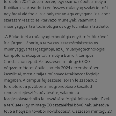
területen 2024 decemberéig egy csarnok épült, amely a
fluidikára szakosodott cég összes műanyag szakértelmét
egy fedél alá foglalja: a helyszínen egy anyaganalízis labor,
szerszámkészítő és -tervező műhelyek, valamint a
műanyaggyártási technológia és egy technikum található.
„A Bürkertnél a műanyagtechnológia egyik mérföldköve” –
írja Jürgen Häberle, a tervezés, szerszámkészítés és
műanyaggyártás igazgatója, az új műanyagtechnológiai
kompetenciaközpontot, amely a Bürkert Campus
Criesbachon épült. Az összesen mintegy 6.000
négyzetméteres épület, amely 2024 decemberében
készült el, most a teljes műanyagértékláncot foglalja
magában. A campus fejlesztései során felszabadult
területeket a jövőben a megrendelésre készített
rendszerfejlesztés bővítésére, valamint a
forgácsolástechnika fejlesztésére fogják felhasználni. Ezek
a területek így mintegy 30 százalékkal bővülnek, lehetővé
téve a helyszín további növekedését. Összesen mintegy 20