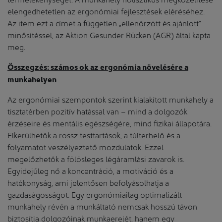
elengedhetetlen az ergonómiai fejlesztések eléréséhez.
Az item ezt a címet a független „ellenőrzött és ajánlott”
minősítéssel, az Aktion Gesunder Rücken (AGR) által kapta
meg.
Összegzés: számos ok az ergonómia növelésére a
munkahelyen
Az ergonómiai szempontok szerint kialakított munkahely a
tisztatérben pozitív hatással van – mind a dolgozók
érzéseire és mentális egészségére, mind fizikai állapotára.
Elkerülhetők a rossz testtartások, a túlterhelő és a
folyamatot veszélyeztető mozdulatok. Ezzel
megelőzhetők a fölösleges légáramlási zavarok is.
Egyidejűleg nő a koncentráció, a motiváció és a
hatékonyság, ami jelentősen befolyásolhatja a
gazdaságosságot. Egy ergonómiailag optimalizált
munkahely révén a munkáltató nemcsak hosszú távon
biztosítja dolgozóinak munkaerejét, hanem egy