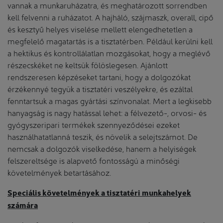
vannak a munkaruházatra, és meghatározott sorrendben
kell felvenni a ruházatot. A hajháló, szájmaszk, overall, cipő
és kesztyű helyes viselése mellett elengedhetetlen a
megfelelő magatartás is a tisztatérben. Például kerülni kell
a hektikus és kontrollálatlan mozgásokat, hogy a meglévő
részecskéket ne keltsük fölöslegesen. Ajánlott
rendszeresen képzéseket tartani, hogy a dolgozókat
érzékennyé tegyük a tisztatéri veszélyekre, és ezáltal
fenntartsuk a magas gyártási színvonalat. Mert a legkisebb
hanyagság is nagy hatással lehet: a félvezető-, orvosi- és
gyógyszeripari termékek szennyeződései ezeket
használhatatlanná teszik, és növelik a selejtszámot. De
nemcsak a dolgozók viselkedése, hanem a helyiségek
felszereltsége is alapvető fontosságú a minőségi
követelmények betartásához.
Speciális követelmények a tisztatéri munkahelyek
számára