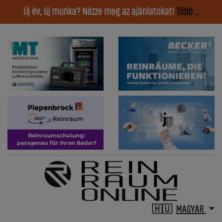
Új év, új munka? Nézze meg az ajánlatokat!
Több ...
MAGYAR