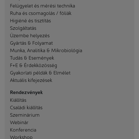
Felügyelet és mérési technika
Ruha és csomagolás / fóliák
Higiéné és tisztítás
Szolgáltatás
Üzembe helyezés
Gyártás & Folyamat
Munka, Analitika & Mikrobiológia
Tudás & Események
F+E & Érdekközösség
Gyakorlati példák & Elmélet
Aktuális kifejezések
Rendezvények
Kiállítás
Családi kiállítás
Szeminárium
Webinár
Konferencia
Workshop