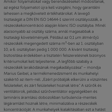
Amikor folyamatokat vagy berendezéseket módosítanak,
az egész folyamatot újra kell vizsgálni, hogy garantálni
lehessen a megkövetelt értékhatárokat. A levegő
tisztaságát a DIN EN ISO 14644-1 szerint osztályozzák, a
részecskekoncentráció alapján kilenc ISO osztályba. Minél
alacsonyabb az osztály száma, annál magasabbak a
tisztasági követelmények. Például az 0,1 µm átmérőjű
részecskék megengedett száma m³-ben az 1. osztályban
10, a 6. osztályban pedig 1 000 000. A kívánt tisztaság
biztosítása érdekében a tisztatéri felszerelésnek bizonyos
kritériumokat kell teljesítenie. „A legfőbb szabály a
részecskék lerakódásának megakadályozása” – mondja
Marius Geibel, a termékmenedzsment és munkahelyi
szakértő az item-nél. „Ezért próbálják elkerülni a vízszintes
felületeket, és zárt felületeket hoznak létre.” A szűrők és
ventilátorok, például szűrőventilátor egységekben és
lamináris áramlású dobozokban turbulencia-mentes
légáramlást hoznak létre, minimalizálva a részecskék
koncentrációját. A munkahelyek kialakításában ezt a hatást