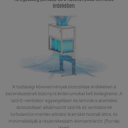
érdekében.
ly
A tisztasági követelmények biztosítása érdekében a
s
berendezésnek bizonyos kritériumokat kell kielégítenie. A
s
szűrő-ventilátor egységekben és lamináris áramlású
dobozokban alkalmazott szűrők és ventilátorok
turbulencia-mentes eltolási áramlást hoznak létre, és
minimalizálják a részecskeszám-koncentrációt. (Forrás:
item)