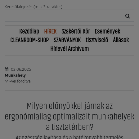
Keresőkifejezés (min. 3 karakter)
Kezdőlap
HÍREK
Szakértői Kör
Események
CLEANROOM-SHOP
SZABVÁNYOK
tisztviselő
Állások
Hírlevél Archívum
02.06.2025
Munkahely
MI-vel fordítva
Milyen előnyökkel járnak az
ergonómiailag optimalizált munkahelyek
a tisztatérben?
Az egészség javítása és a hatékonyabb termelés