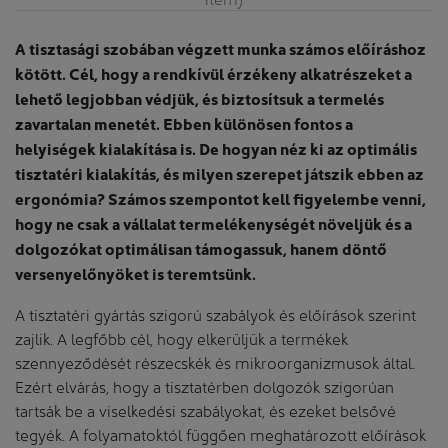
A tisztasági szobában végzett munka számos előíráshoz
kötött. Cél, hogy a rendkívül érzékeny alkatrészeket a
lehető legjobban védjük, és biztosítsuk a termelés
zavartalan menetét. Ebben különösen fontos a
helyiségek kialakítása is. De hogyan néz ki az optimális
tisztatéri kialakítás, és milyen szerepet játszik ebben az
ergonómia? Számos szempontot kell figyelembe venni,
hogy ne csak a vállalat termelékenységét növeljük és a
dolgozókat optimálisan támogassuk, hanem döntő
versenyelőnyöket is teremtsünk.
A tisztatéri gyártás szigorú szabályok és előírások szerint
zajlik. A legfőbb cél, hogy elkerüljük a termékek
szennyeződését részecskék és mikroorganizmusok által.
Ezért elvárás, hogy a tisztatérben dolgozók szigorúan
tartsák be a viselkedési szabályokat, és ezeket belsővé
tegyék. A folyamatoktól függően meghatározott előírások