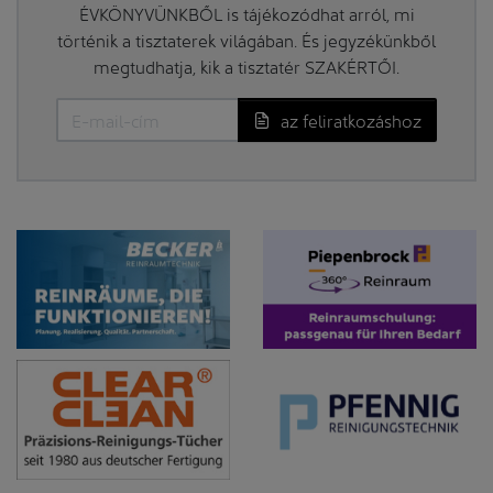
ÉVKÖNYVÜNKBŐL is tájékozódhat arról, mi
történik a tisztaterek világában. És jegyzékünkből
megtudhatja, kik a tisztatér SZAKÉRTŐI.
az feliratkozáshoz