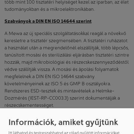
több mint 100 tisztatéri helyiséget kezel az iparban, az élet
tudományokban és a mikroelektronikában.
Szabványok a DIN EN ISO 14644 szerint
A Mewa az új speciális szolgáltatásokkal reagál a növekvő
keresletre a tisztatér szegmensében. A tisztatéri ruházatot
a használat után a megrendelőnél elszállítják, több lépcsős,
tanúsított mosási és sterilizálási eljárásban tisztatéri szintre
hozzák, majd mikrobiológiai és részecskeszennyeződéstől
védve szállítják vissza. A mosási és ápolási folyamatok
megfelelnek a DIN EN ISO 14644 szabvány
követelményeinek az ISO 5 és GMP B osztályokra.
Rendszeres ESD-tesztek és mintavételek a Helmke-
Dozmérés (IEST-RP-CC003.3) szerint dokumentálják a
részecskementességet.
Tisztatéri kollekció teljes körű szolgáltatással
Információk, amiket gyűjtünk
A Mewa Cleanroom tisztatéri ruházata poliészter-
Itt láthatod és testreszabhatod az rólad gyűjtött információkat.