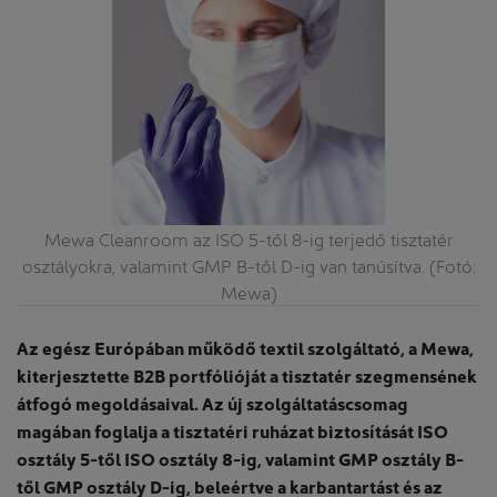
wa
Mewa Cleanroom az ISO 5-től 8-ig terjedő tisztatér
A
át
osztályokra, valamint GMP B-től D-ig van tanúsítva. (Fotó:
b
Mewa)
Az egész Európában működő textil szolgáltató, a Mewa,
kiterjesztette B2B portfólióját a tisztatér szegmensének
átfogó megoldásaival. Az új szolgáltatáscsomag
magában foglalja a tisztatéri ruházat biztosítását ISO
osztály 5-től ISO osztály 8-ig, valamint GMP osztály B-
től GMP osztály D-ig, beleértve a karbantartást és az