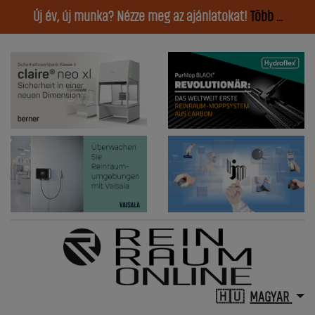
Új év, új munka? Nézze meg az ajánlatokat!
Több ...
MAGYAR