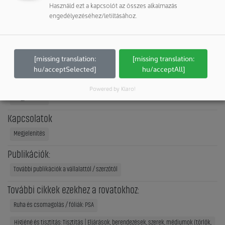
Használd ezt a kapcsolót az összes alkalmazás
Németország
engedélyezéséhez/letiltásához.
Telefon: +49 800 4500300
Fax: +49 611 7601307
E-mail:
info@mewa-cleanroom.de
Internet:
https://www.mewa-cleanroom.de
[missing translation:
[missing translation:
hu/acceptSelected]
hu/acceptAll]
Cégprofil
Powered by Klaro!
Megjelenítés
Kapcsolatok
Megjelenítés
Publikációk:
További publikációk a vállalattól / szerzőtől
További cikkek ezekhez a rovatokhoz:
Ruha és csomagolás / fóliák: PSA
Higiéné és tisztítás: Tisztítás | Eljárások, berendezések, szerek, médiumok (törlők,