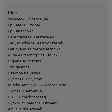
Hírek
Vállalatok & Személyek
Épületek & Szobák
Épülettechnika
Berendezés & Felszerelés
Tér-, Munkakör- és Irodaszerek
Felügyelet és mérési technika
Ruha és csomagolás / fóliák
Higiéné és tisztítás
Szolgáltatás
Üzembe helyezés
Gyártás & Folyamat
Munka, Analitika & Mikrobiológia
Tudás & Események
F+E & Érdekközösség
Gyakorlati példák & Elmélet
Aktuális kifejezések