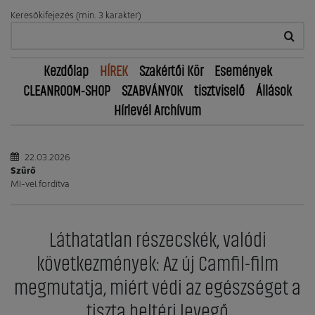
Keresőkifejezés (min. 3 karakter)
Kezdőlap
HÍREK
Szakértői Kör
Események
CLEANROOM-SHOP
SZABVÁNYOK
tisztviselő
Állások
Hírlevél Archívum
22.03.2026
Szűrő
MI-vel fordítva
Láthatatlan részecskék, valódi
következmények: Az új Camfil-film
megmutatja, miért védi az egészséget a
tiszta beltéri levegő