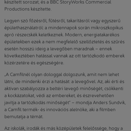
készített sorozat, és a BBC StoryWorks Commercial
Productions készítette.
Legyen szó főzésről, fűtésről, takarításról vagy egyszerű
épülethasználatról: a mindennapok során mikroszkopikus
apró részecskék keletkeznek. Modern, energiatakarékos
épületekben ezek a nem megfelelő szellőztetés és szűrés
esetén hosszú ideig a levegőben maradnak – ennek
következtében hatással vannak az ott tartózkodó emberek
közérzetére és egészségére.
„A Camfilnél olyan dologgal dolgozunk, amit nem lehet
látni, de mindenki érzi a hatását: a levegővel. Az, aki érti és
aktívan szabályozza a beltéri levegő minőségét, csökkenti
a kockázatokat, védi az embereket, és észrevehetően
javítja a tartózkodás minőségét” – mondja Anders Sundvik,
a Camfil termék- és innovációs alelnöke, aki a filmben
bemutatja a témát.
Az iskolák, irodák és más középületek felelőssége, hogy a