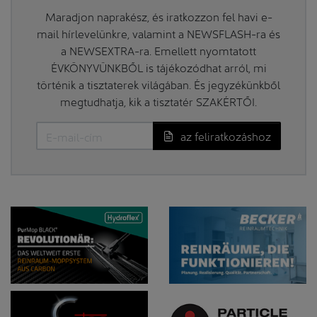
Maradjon naprakész, és iratkozzon fel havi e-
mail hírlevelünkre, valamint a NEWSFLASH-ra és
a NEWSEXTRA-ra. Emellett nyomtatott
ÉVKÖNYVÜNKBŐL is tájékozódhat arról, mi
történik a tisztaterek világában. És jegyzékünkből
megtudhatja, kik a tisztatér SZAKÉRTŐI.
az feliratkozáshoz