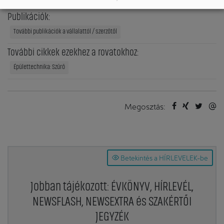
Publikációk:
További publikációk a vállalattól / szerzőtől
További cikkek ezekhez a rovatokhoz:
Épülettechnika: Szűrő
Megosztás:
Betekintés a HÍRLEVELEK-be
Jobban tájékozott: ÉVKÖNYV, HÍRLEVÉL,
NEWSFLASH, NEWSEXTRA és SZAKÉRTŐI
JEGYZÉK