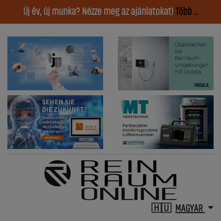
Új év, új munka? Nézze meg az ajánlatokat!
Több ...
MAGYAR