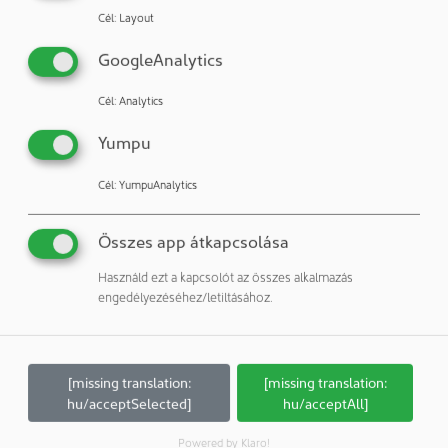
Cél
:
Layout
További információk
GoogleAnalytics
Cél
:
Analytics
Camfil GmbH
Feldstr. 26 - 32
Yumpu
23858 Reinfeld
Németország
Cél
:
YumpuAnalytics
Telefon: +49 4533 2020
Fax: +49 4533 202202
Összes app átkapcsolása
E-mail:
info.de@camfil.com
Használd ezt a kapcsolót az összes alkalmazás
Internet:
http://www.camfil.com
engedélyezéséhez/letiltásához.
Cégprofil
Megjelenítés
[missing translation:
[missing translation:
hu/acceptSelected]
hu/acceptAll]
Kapcsolatok
Megjelenítés
Powered by Klaro!