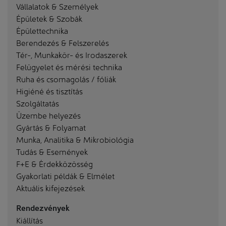
Vállalatok & Személyek
Épületek & Szobák
Épülettechnika
Berendezés & Felszerelés
Tér-, Munkakör- és Irodaszerek
Felügyelet és mérési technika
Ruha és csomagolás / fóliák
Higiéné és tisztítás
Szolgáltatás
Üzembe helyezés
Gyártás & Folyamat
Munka, Analitika & Mikrobiológia
Tudás & Események
F+E & Érdekközösség
Gyakorlati példák & Elmélet
Aktuális kifejezések
Rendezvények
Kiállítás