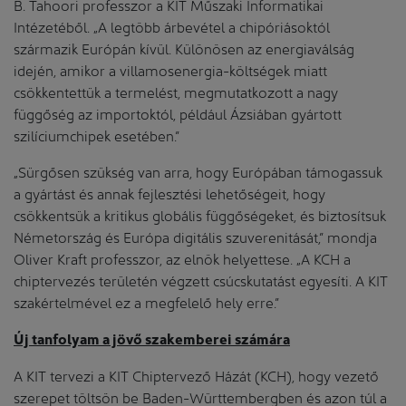
B. Tahoori professzor a KIT Műszaki Informatikai
Intézetéből. „A legtöbb árbevétel a chipóriásoktól
származik Európán kívül. Különösen az energiaválság
idején, amikor a villamosenergia-költségek miatt
csökkentettük a termelést, megmutatkozott a nagy
függőség az importoktól, például Ázsiában gyártott
szilíciumchipek esetében.”
„Sürgősen szükség van arra, hogy Európában támogassuk
a gyártást és annak fejlesztési lehetőségeit, hogy
csökkentsük a kritikus globális függőségeket, és biztosítsuk
Németország és Európa digitális szuverenitását,” mondja
Oliver Kraft professzor, az elnök helyettese. „A KCH a
chiptervezés területén végzett csúcskutatást egyesíti. A KIT
szakértelmével ez a megfelelő hely erre.”
Új tanfolyam a jövő szakemberei számára
A KIT tervezi a KIT Chiptervező Házát (KCH), hogy vezető
szerepet töltsön be Baden-Württembergben és azon túl a