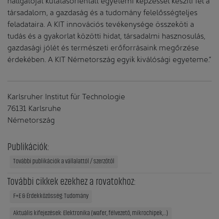
társadalom, a gazdaság és a tudomány felelősségteljes
feladataira. A KIT innovációs tevékenysége összeköti a
tudás és a gyakorlat közötti hidat, társadalmi hasznosulás,
gazdasági jólét és természeti erőforrásaink megőrzése
érdekében. A KIT Németország egyik kiválósági egyeteme.”
Karlsruher Institut für Technologie
76131 Karlsruhe
Németország
Publikációk:
További publikációk a vállalattól / szerzőtől
További cikkek ezekhez a rovatokhoz:
F+E & Érdekközösség: Tudomány
Aktuális kifejezések: Elektronika (wafer, félvezető, mikrochipek,...)