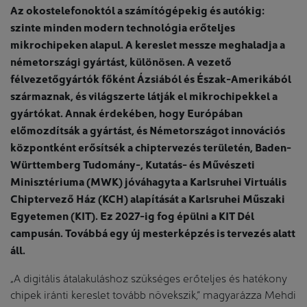
Az okostelefonoktól a számítógépekig és autókig:
szinte minden modern technológia erőteljes
mikrochipeken alapul. A kereslet messze meghaladja a
németországi gyártást, különösen. A vezető
félvezetőgyártók főként Ázsiából és Észak-Amerikából
származnak, és világszerte látják el mikrochipekkel a
gyártókat. Annak érdekében, hogy Európában
előmozdítsák a gyártást, és Németországot innovációs
központként erősítsék a chiptervezés területén, Baden-
Württemberg Tudomány-, Kutatás- és Művészeti
Minisztériuma (MWK) jóváhagyta a Karlsruhei Virtuális
Chiptervező Ház (KCH) alapítását a Karlsruhei Műszaki
Egyetemen (KIT). Ez 2027-ig fog épülni a KIT Dél
campusán. Továbbá egy új mesterképzés is tervezés alatt
áll.
„A digitális átalakuláshoz szükséges erőteljes és hatékony
chipek iránti kereslet tovább növekszik,” magyarázza Mehdi