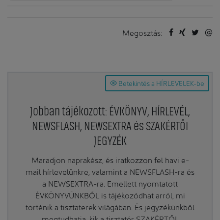
Megosztás:
Betekintés a HÍRLEVELEK-be
Jobban tájékozott: ÉVKÖNYV, HÍRLEVÉL,
NEWSFLASH, NEWSEXTRA és SZAKÉRTŐI
JEGYZÉK
Maradjon naprakész, és iratkozzon fel havi e-
mail hírlevelünkre, valamint a NEWSFLASH-ra és
a NEWSEXTRA-ra. Emellett nyomtatott
ÉVKÖNYVÜNKBŐL is tájékozódhat arról, mi
történik a tisztaterek világában. És jegyzékünkből
megtudhatja, kik a tisztatér SZAKÉRTŐI.