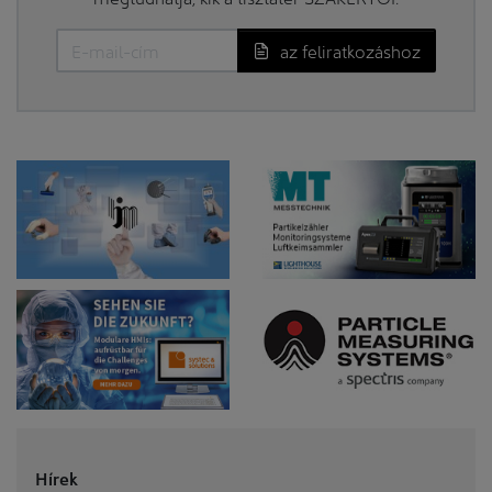
az feliratkozáshoz
Hírek