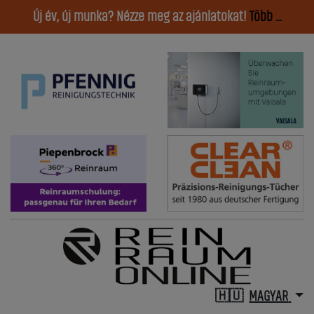
Új év, új munka? Nézze meg az ajánlatokat!
Több ...
MAGYAR