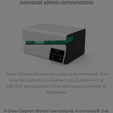
automatizált adhéziós sejttenyésztéshez
Green Elephant Biotech bemutatja az Archimedes® One
dinamikus adhéziós bioreaktort, egy új platformot az
 a
adhéziós sejtnövesztési folyamatok egyszerűsítésére és
z
skálázására.
A Green Elephant Biotech bemutatja az Archimedes® One