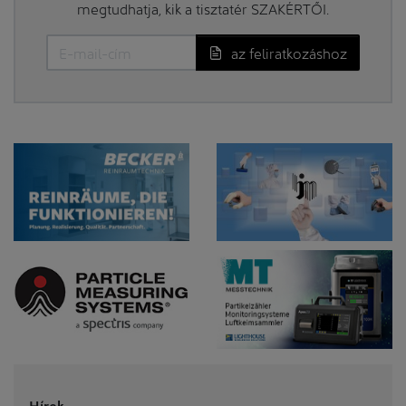
megtudhatja, kik a tisztatér SZAKÉRTŐI.
az feliratkozáshoz
Hírek