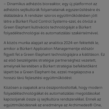
– Dinamikus adhéziós bioreaktor, egy új platformot az
adhéziós sejtkultúrák folyamatainak egyszerűsítésére és
skálázására. A rendszer szoros együttműködésben jött
létre a Bürkert Fluid Control Systems-szel, és ötvözi a
Green Elephant kultivációs technológiáját a Bürkert
folyadéktechnológiai és automatizálási szakértelmével.
A közös munka alapjait az analitica 2024-en fektették le,
amikor a Bürkert Application Managementje először
figyelt fel a Green Elephant technológiájára a kiállításon. Ez
az első beszélgetés stratégiai partnerséghez vezetett,
amelynek keretében a Bürkert stratégiai befektetőként
lépett be a Green Elephant-be, ezzel megalapozva a
hosszú távú fejlesztési együttműködést.
Közösen a csapatok arra összpontosítottak, hogy modern
folyadéktechnológiákat és automatizálási megoldásokat
kapcsoljanak össze új sejtkultúra rendszerekkel. Ennek az
együttműködésnek az eredménye az Archimedes® One,