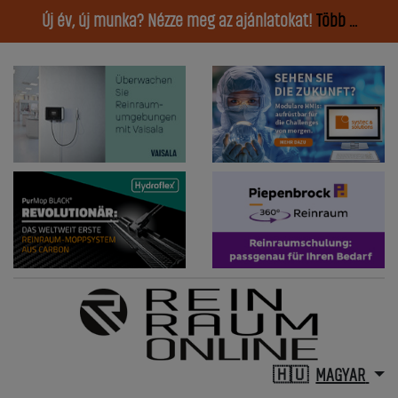
Új év, új munka? Nézze meg az ajánlatokat!
Több ...
MAGYAR