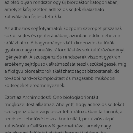
az első olyan rendszer egy új bioreaktor kategóriában,
amelyet kifejezetten adhéziós sejtek skálázható
kultiválására fejlesztettek ki.
Az adhéziós sejtfolyamatok központi szerepet játszanak
sok új sejtes és génterápiában, azonban eddig nehezen
skálázhatók. A hagyományos két-dimenziós kultúrák
gyakran nagy manuális ráfordítást és sok kultúrázóedényt
igényelnek. A szuszpenziós rendszerek viszont gyakran
érzékeny sejttípusok alkalmazását teszik szükségessé, míg
a fixágyú bioreaktorok skálázhatóságot biztosítanak, de
további hardverkomplexitást és magasabb működési
költségeket eredményeznek.
Ezért az Archimedes® One biológiaorientált
megközelítést alkalmaz. Ahelyett, hogy adhéziós sejteket
szuszpenzióban vagy összetett mátrixokban tartanánk, a
rendszer lehetővé teszi a kontrollált, perfúziós alapú
kultivációt a CellScrew® geometriával, amely nagy
növekedési felületet biztosít kompakt térben. Az