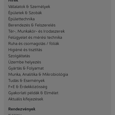
Vállalatok & Személyek
Épületek & Szobák
Épülettechnika
Berendezés & Felszerelés
Tér-, Munkakör- és Irodaszerek
Felügyelet és mérési technika
Ruha és csomagolás / fóliák
Higiéné és tisztítás
Szolgáltatás
Üzembe helyezés
Gyártás & Folyamat
Munka, Analitika & Mikrobiológia
Tudás & Események
F+E & Érdekközösség
Gyakorlati példák & Elmélet
Aktuális kifejezések
Rendezvények
Kiállítás